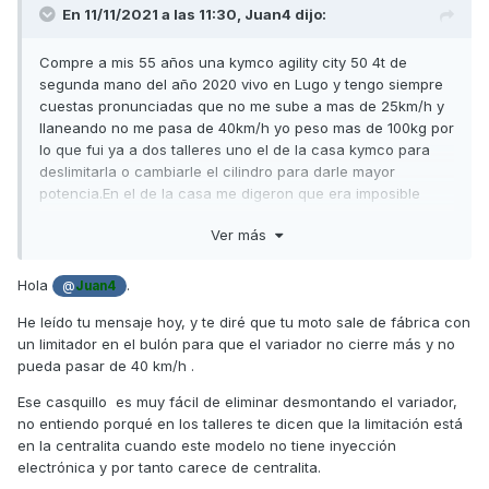
En 11/11/2021 a las 11:30,
Juan4
dijo:
Compre a mis 55 años una kymco agility city 50 4t de
segunda mano del año 2020 vivo en Lugo y tengo siempre
cuestas pronunciadas que no me sube a mas de 25km/h y
llaneando no me pasa de 40km/h yo peso mas de 100kg por
lo que fui ya a dos talleres uno el de la casa kymco para
deslimitarla o cambiarle el cilindro para darle mayor
potencia.En el de la casa me digeron que era imposible
hacerle nada y en el otro tras abrirla me digeron que
Ver más
estaba limitada en la centralita y no encontraban otra
centralita deslimitada para ponerle y si le aumentaba la
cilindrada el arranque no me encenderia la moto.
Hola
.
@
Juan4
En fin si sabeis de un taller cerca de Lugo a donde poder
He leído tu mensaje hoy, y te diré que tu moto sale de fábrica con
llevarla o me podeis decir en donde conseguir una
un limitador en el bulón para que el variador no cierre más y no
centralita o otro tipo de solucion para ganarle una potencia
pueda pasar de 40 km/h .
suficiente pora alcanzar los 65km/h os estaria muy
Ese casquillo es muy fácil de eliminar desmontando el variador,
agradecido
no entiendo porqué en los talleres te dicen que la limitación está
Gracias
en la centralita cuando este modelo no tiene inyección
electrónica y por tanto carece de centralita.