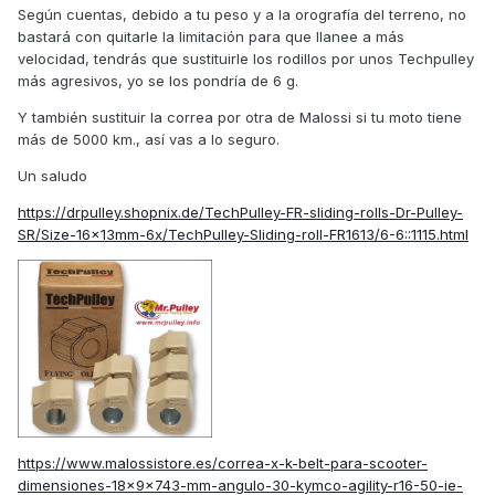
Según cuentas, debido a tu peso y a la orografía del terreno, no
bastará con quitarle la limitación para que llanee a más
velocidad, tendrás que sustituirle los rodillos por unos Techpulley
más agresivos, yo se los pondría de 6 g.
Y también sustituir la correa por otra de Malossi si tu moto tiene
más de 5000 km., así vas a lo seguro.
Un saludo
https://drpulley.shopnix.de/TechPulley-FR-sliding-rolls-Dr-Pulley-
SR/Size-16x13mm-6x/TechPulley-Sliding-roll-FR1613/6-6::1115.html
https://www.malossistore.es/correa-x-k-belt-para-scooter-
dimensiones-18x9x743-mm-angulo-30-kymco-agility-r16-50-ie-