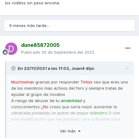
los rodillos sin peso encima.
9 meses más tarde...
dune85872005
Publicado
20 de Septiembre del 2022
En 22/11/2021 a las 11:02,
Juan4
dijo:
Muchisimas
gracias por responder
Tiritos
veo que eres uno
de los miembros mas activos del foro y siempre tratas de
ayudar al grupo de novatos
A riesgo de abusar de tu
amabilidad
y
conocimientos
¿No
crees que seria mejor aumentar la
cilindrada poniendo un piston de mayor
diámetro
O con
esta
modificación
que me planteas sera suficiente para
alcanzar los
65Km
/h (barrera de la alta velocidad para este
Ver más
ciclomotor)