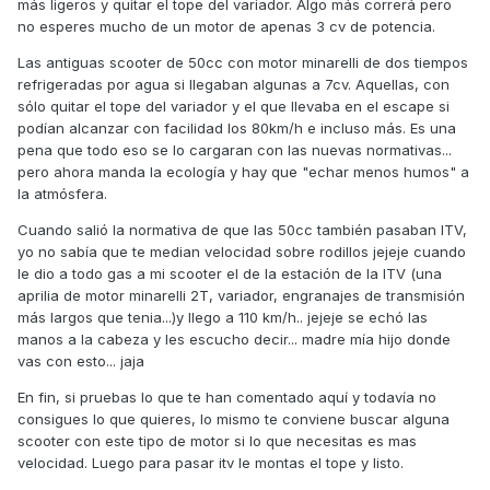
más ligeros y quitar el tope del variador. Algo más correrá pero
no esperes mucho de un motor de apenas 3 cv de potencia.
Las antiguas scooter de 50cc con motor minarelli de dos tiempos
refrigeradas por agua si llegaban algunas a 7cv. Aquellas, con
sólo quitar el tope del variador y el que llevaba en el escape si
podían alcanzar con facilidad los 80km/h e incluso más. Es una
pena que todo eso se lo cargaran con las nuevas normativas...
pero ahora manda la ecología y hay que "echar menos humos" a
la atmósfera.
Cuando salió la normativa de que las 50cc también pasaban ITV,
yo no sabía que te median velocidad sobre rodillos jejeje cuando
le dio a todo gas a mi scooter el de la estación de la ITV (una
aprilia de motor minarelli 2T, variador, engranajes de transmisión
más largos que tenia...)y llego a 110 km/h.. jejeje se echó las
manos a la cabeza y les escucho decir... madre mía hijo donde
vas con esto... jaja
En fin, si pruebas lo que te han comentado aquí y todavía no
consigues lo que quieres, lo mismo te conviene buscar alguna
scooter con este tipo de motor si lo que necesitas es mas
velocidad. Luego para pasar itv le montas el tope y listo.