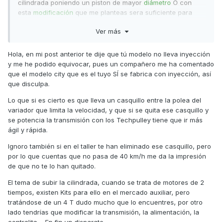
cilindrada poniendo un piston de mayor
diámetro
O con
esta
modificación
que me planteas sera suficiente para
alcanzar los
65Km
/h (barrera de la alta velocidad para este
Ver más
ciclomotor)
Hola, en mi post anterior te dije que tú modelo no lleva inyección
y me he podido equivocar, pues un compañero me ha comentado
que el modelo city que es el tuyo SÍ se fabrica con inyección, así
que disculpa.
Lo que si es cierto es que lleva un casquillo entre la polea del
variador que limita la velocidad, y que si se quita ese casquillo y
se potencia la transmisión con los Techpulley tiene que ir más
ágil y rápida.
Ignoro también si en el taller te han eliminado ese casquillo, pero
por lo que cuentas que no pasa de 40 km/h me da la impresión
de que no te lo han quitado.
El tema de subir la cilindrada, cuando se trata de motores de 2
tiempos, existen Kits para ello en el mercado auxiliar, pero
tratándose de un 4 T dudo mucho que lo encuentres, por otro
lado tendrías que modificar la transmisión, la alimentación, la
centralita.... En fin un disparate.