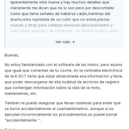
aparentemente esta nueva y hay muchos detalles que
claramente me dicen que no lo son pero por descontado
como que tiene señales de haberse caido,mentiras del
dueño,esta repintada de un color que no existe,piezas
nuevas y otras para cambiar,sensores desconectados y
mas cosas que paso de comentar....un show!!! la ves y esta
nueva pero solo con tenerla delante si sabes ALGO del
Ver más
modelo sabes que no es asi ¿hay alguna manera de
quitarle km mediante el ordenador? se puede conectar el
ordenador al diagnosis y ver en algun lado los km reales
Buenas,
por si le han cambiado el cuadro? en mi coche sé que hay
No estoy familiarizado con el software de las motos, pero asumo
2 o 3 sitios que se quedan reflejados los km reales por si a
que igual que comentas de tu coche, en la centralita electrónica
algun listo le da por quitarle km conectando algun
de la K-XCT tiene que estar almacenada esa información y tiene
ordenador ¿alguna idea?
que poder descargarse de ella multitud de archivos de registro
que contengan información sobre la vida de la moto,
manteniendo, etc.
También te puedo asegurar que llevan sistemas para evitar que
se borre accidentalmente el cuentakilómetros, aunque si se
ejecutan incorrectamente los procedimientos se puede borrar
"accidentalmente " .