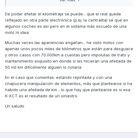
(que no se porque me da la impresion que es esta la
manera que han podido hacer) y la otro si se pudiese es
por software por si tienes que "casar" un cuadro nuevo o
De poder afeitar el kilometraje se puede... que el real quede
le has puesto el motor nuevo etc....en el caso de mi coche
reflejado en otra parte electrónica (p.ej. la centralita) sé que en
en un sitio se cambian los km del cuadro pero no de la
algunos coches es así pero en el sistema más escueto de una
centralita por lo que visualmente cambias los km pero por
moto ni idea.
ordenador ves los reales pero creo que habia la posibilidad
Much
as veces las apariencias engañan... he visto motos con
de modificarlos tambien o ya era en un tercer sitio,no
apenas unos pocos miles de kilómetros que están para desguace
recuerdo porque no es algo que haga ni valla a hacer por
y otros casos con 70.000km a cuestas pero impolutas de trato y
eso no le presto tanta atencion.
mantenimiento exquisito en donde si les hicieran una afeitada de
el caso es saber si en estas motos es igual o solo hay un
50 mil km difícilmente alguien lo notaría.
sitio que se reflejen esos km o si hay un segundo sitio,no
En el caso que comentas: estando repintada y con una
tengo cable pero todo se andara,mas que nada por probar
chapucera manipulación de elementos, más que plantearse si ha
que mienten porque lo se seguro....no puede ser que una
habido una afeitada de km... lo que hay que plantearse es si esa
moto con supuestos 7 años y solo 5.000km tenga piezas
K-XCT es el resultado de un siniestro.
MAS gastadas que mi moto que tiene 68.000km y peor trato
por trabajo y por fuera toda pintada,hasta los plasticos
Un saludo
grises y los negros!