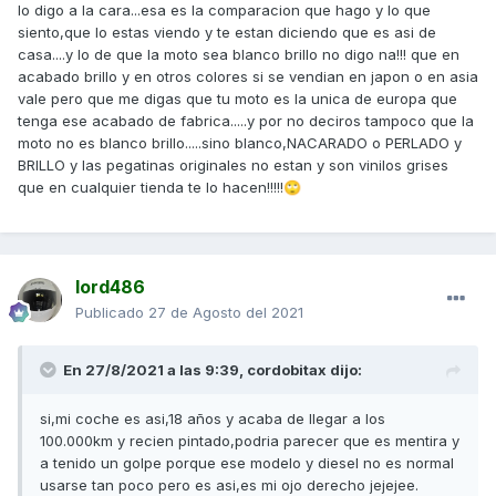
lo digo a la cara...esa es la comparacion que hago y lo que
siento,que lo estas viendo y te estan diciendo que es asi de
casa....y lo de que la moto sea blanco brillo no digo na!!! que en
acabado brillo y en otros colores si se vendian en japon o en asia
vale pero que me digas que tu moto es la unica de europa que
tenga ese acabado de fabrica.....y por no deciros tampoco que la
moto no es blanco brillo.....sino blanco,NACARADO o PERLADO y
BRILLO y las pegatinas originales no estan y son vinilos grises
que en cualquier tienda te lo hacen!!!!!
🙄
lord486
Publicado
27 de Agosto del 2021
En 27/8/2021 a las 9:39,
cordobitax
dijo:
si,mi coche es asi,18 años y acaba de llegar a los
100.000km y recien pintado,podria parecer que es mentira y
a tenido un golpe porque ese modelo y diesel no es normal
usarse tan poco pero es asi,es mi ojo derecho jejejee.