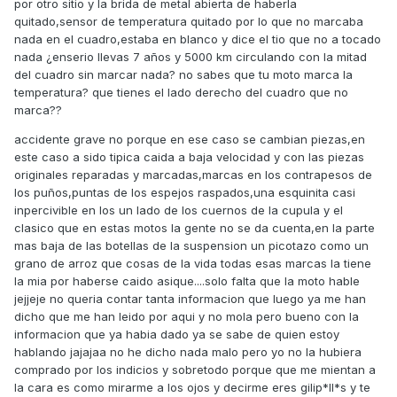
por otro sitio y la brida de metal abierta de haberla
quitado,sensor de temperatura quitado por lo que no marcaba
nada en el cuadro,estaba en blanco y dice el tio que no a tocado
nada ¿enserio llevas 7 años y 5000 km circulando con la mitad
del cuadro sin marcar nada? no sabes que tu moto marca la
temperatura? que tienes el lado derecho del cuadro que no
marca??
accidente grave no porque en ese caso se cambian piezas,en
este caso a sido tipica caida a baja velocidad y con las piezas
originales reparadas y marcadas,marcas en los contrapesos de
los puños,puntas de los espejos raspados,una esquinita casi
inpercivible en los un lado de los cuernos de la cupula y el
clasico que en estas motos la gente no se da cuenta,en la parte
mas baja de las botellas de la suspension un picotazo como un
grano de arroz que cosas de la vida todas esas marcas la tiene
la mia por haberse caido asique....solo falta que la moto hable
jejjeje no queria contar tanta informacion que luego ya me han
dicho que me han leido por aqui y no mola pero bueno con la
informacion que ya habia dado ya se sabe de quien estoy
hablando jajajaa no he dicho nada malo pero yo no la hubiera
comprado por los indicios y sobretodo porque que me mientan a
la cara es como mirarme a los ojos y decirme eres gilip*ll*s y te