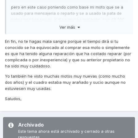
pero en este caso poniendo como base mi moto que se a
usado para mensajeria o reparto y se a usado la pata de
cabra muchas veces al dia y mucho mal trato...con 68.000
estaba ya chunga pero esta esta peor con menos de
Ver más
5.000? que se a puesto la pata de cabra cada 2km??? no
tiene sentido que la mia este mejor y el cuadro igual,el mio
En fin, no te hagas mala sangre porque el tiempo dirá si tu
esta como nuevo y esa con nada de uso esta arañadisimo
conocido se ha equivocado al comprar esa moto o simplemente
de como limpiarlo muchisimo sin conocimiento y los
es que ha tenido alguna reparación que ha costado reparar (por
numeros estan mas apagados,como que tiene menos
complicada o por inexperiencia) y que su anterior propietario no
contraste,luego las ruedas y frenos estan como nuevos
ha sido muy cuidadoso.
PEEEERO,los tornillos del escape y de la pinza de freno
delantera no coinciden con las marcas de fabrica por lo
Yo también he visto muchas motos muy nuevas (como mucho
que los han quitado para algo,cambiar pastillas o ruedas
dos años) y el cuadro estaba muy arañado y sucio aunque no
con gomas y discos como tengo precisamente que hacer
estuviesen muy usadas.
yo con la mia,menos la llanta tengo que cambiarlo
Saludos,
todo,cable de somda lambda que va por otro sitio y la brida
de metal abierta de haberla quitado,sensor de temperatura
quitado por lo que no marcaba nada en el cuadro,estaba
en blanco y dice el tio que no a tocado nada ¿enserio
llevas 7 años y 5000 km circulando con la mitad del cuadro
Archivado
sin marcar nada? no sabes que tu moto marca la
Este tema ahora está archivado y cerrado a otras
temperatura? que tienes el lado derecho del cuadro que no
respuestas.