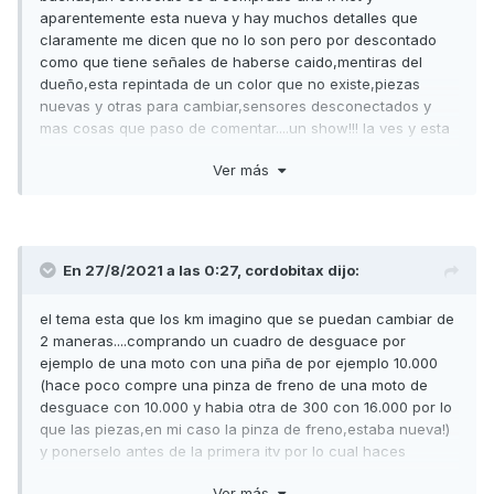
aparentemente esta nueva y hay muchos detalles que
claramente me dicen que no lo son pero por descontado
como que tiene señales de haberse caido,mentiras del
dueño,esta repintada de un color que no existe,piezas
nuevas y otras para cambiar,sensores desconectados y
mas cosas que paso de comentar....un show!!! la ves y esta
nueva pero solo con tenerla delante si sabes ALGO del
Ver más
modelo sabes que no es asi ¿hay alguna manera de
quitarle km mediante el ordenador? se puede conectar el
ordenador al diagnosis y ver en algun lado los km reales
por si le han cambiado el cuadro? en mi coche sé que hay
2 o 3 sitios que se quedan reflejados los km reales por si a
En 27/8/2021 a las 0:27,
cordobitax
dijo:
algun listo le da por quitarle km conectando algun
ordenador ¿alguna idea?
el tema esta que los km imagino que se puedan cambiar de
2 maneras....comprando un cuadro de desguace por
ejemplo de una moto con una piña de por ejemplo 10.000
(hace poco compre una pinza de freno de una moto de
desguace con 10.000 y habia otra de 300 con 16.000 por lo
que las piezas,en mi caso la pinza de freno,estaba nueva!)
y ponerselo antes de la primera itv por lo cual haces
"legales" y "reales" esos km y le quitas miles y miles de km
Ver más