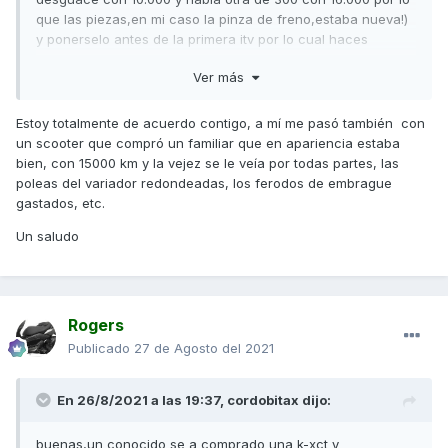
que las piezas,en mi caso la pinza de freno,estaba nueva!)
y ponerselo antes de la primera itv por lo cual haces
"legales" y "reales" esos km y le quitas miles y miles de km
Ver más
(que no se porque me da la impresion que es esta la
manera que han podido hacer) y la otro si se pudiese es
por software por si tienes que "casar" un cuadro nuevo o
Estoy totalmente de acuerdo contigo, a mí me pasó también con
le has puesto el motor nuevo etc....en el caso de mi coche
un scooter que compró un familiar que en apariencia estaba
en un sitio se cambian los km del cuadro pero no de la
bien, con 15000 km y la vejez se le veía por todas partes, las
centralita por lo que visualmente cambias los km pero por
poleas del variador redondeadas, los ferodos de embrague
ordenador ves los reales pero creo que habia la posibilidad
gastados, etc.
de modificarlos tambien o ya era en un tercer sitio,no
Un saludo
recuerdo porque no es algo que haga ni valla a hacer por
eso no le presto tanta atencion.
el caso es saber si en estas motos es igual o solo hay un
sitio que se reflejen esos km o si hay un segundo sitio,no
Rogers
tengo cable pero todo se andara,mas que nada por probar
Publicado
27 de Agosto del 2021
que mienten porque lo se seguro....no puede ser que una
moto con supuestos 7 años y solo 5.000km tenga piezas
MAS gastadas que mi moto que tiene 68.000km y peor trato
En 26/8/2021 a las 19:37,
cordobitax
dijo:
por trabajo y por fuera toda pintada,hasta los plasticos
grises y los negros!
buenas,un conocido se a comprado una k-xct y