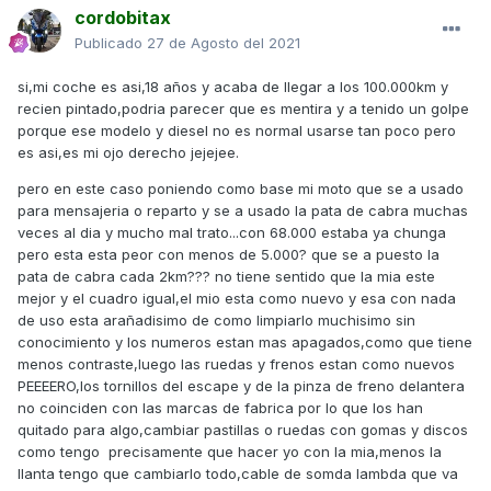
cordobitax
Publicado
27 de Agosto del 2021
si,mi coche es asi,18 años y acaba de llegar a los 100.000km y
recien pintado,podria parecer que es mentira y a tenido un golpe
porque ese modelo y diesel no es normal usarse tan poco pero
es asi,es mi ojo derecho jejejee.
pero en este caso poniendo como base mi moto que se a usado
para mensajeria o reparto y se a usado la pata de cabra muchas
veces al dia y mucho mal trato...con 68.000 estaba ya chunga
pero esta esta peor con menos de 5.000? que se a puesto la
pata de cabra cada 2km??? no tiene sentido que la mia este
mejor y el cuadro igual,el mio esta como nuevo y esa con nada
de uso esta arañadisimo de como limpiarlo muchisimo sin
conocimiento y los numeros estan mas apagados,como que tiene
menos contraste,luego las ruedas y frenos estan como nuevos
PEEEERO,los tornillos del escape y de la pinza de freno delantera
no coinciden con las marcas de fabrica por lo que los han
quitado para algo,cambiar pastillas o ruedas con gomas y discos
como tengo precisamente que hacer yo con la mia,menos la
llanta tengo que cambiarlo todo,cable de somda lambda que va