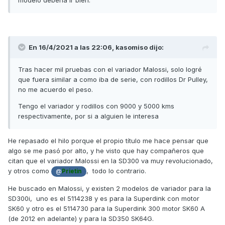
modelo debería ir bien.
En 16/4/2021 a las 22:06,
kasomiso
dijo:
Tras hacer mil pruebas con el variador Malossi, solo logré
que fuera similar a como iba de serie, con rodillos Dr Pulley,
no me acuerdo el peso.
Tengo el variador y rodillos con 9000 y 5000 kms
respectivamente, por si a alguien le interesa
He repasado el hilo porque el propio título me hace pensar que
algo se me pasó por alto, y he visto que hay compañeros que
citan que el variador Malossi en la SD300 va muy revolucionado,
y otros como
, todo lo contrario.
@
Prietin
He buscado en Malossi, y existen 2 modelos de variador para la
SD300i, uno es el 5114238 y es para la Superdink con motor
SK60 y otro es el 5114730 para la Superdink 300 motor SK60 A
(de 2012 en adelante) y para la SD350 SK64G.