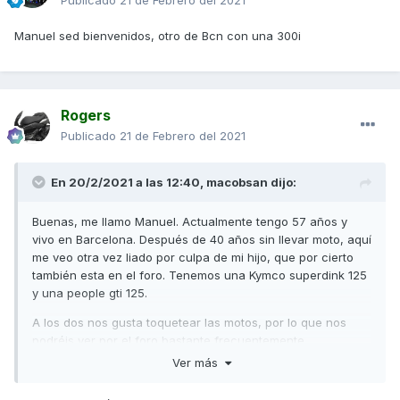
Publicado
21 de Febrero del 2021
Manuel sed bienvenidos, otro de Bcn con una 300i
Rogers
Publicado
21 de Febrero del 2021
En 20/2/2021 a las 12:40,
macobsan
dijo:
Buenas, me llamo Manuel. Actualmente tengo 57 años y
vivo en Barcelona. Después de 40 años sin llevar moto, aquí
me veo otra vez liado por culpa de mi hijo, que por cierto
también esta en el foro. Tenemos una Kymco superdink 125
y una people gti 125.
A los dos nos gusta toquetear las motos, por lo que nos
podréis ver por el foro bastante frecuentemente.
Ver más