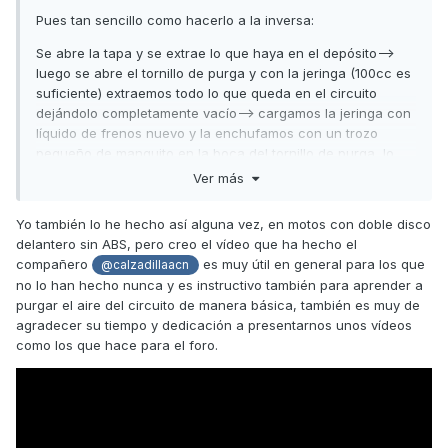
Pues tan sencillo como hacerlo a la inversa:
Se abre la tapa y se extrae lo que haya en el depósito-->
luego se abre el tornillo de purga y con la jeringa (100cc es
suficiente) extraemos todo lo que queda en el circuito
dejándolo completamente vacío--> cargamos la jeringa con
líquido de frenos nuevo y la enchufamos con un trozo
pequeño de manguito en la boca del tornillo de purga, lo
vamos inyectando--> oiremos como sale todo el aire por por
Ver más
la válvula de la bomba de freno hasta que empiece a
llenarse el depósito--> sin desconectar la jeringa cerramos
Yo también lo he hecho así alguna vez, en motos con doble disco
el tornillo y listo, ya esta purgado y cambiado el líquido sin
delantero sin ABS, pero creo el vídeo que ha hecho el
el más mínimo resquicio de aire. Y todo ello sin el coñazo
compañero
es muy útil en general para los que
@calzadillaacn
de estar dándole a la maneta y apretando/aflojando el
no lo han hecho nunca y es instructivo también para aprender a
tornillo con la llave.
purgar el aire del circuito de manera básica, también es muy de
agradecer su tiempo y dedicación a presentarnos unos vídeos
Un saludo
como los que hace para el foro.