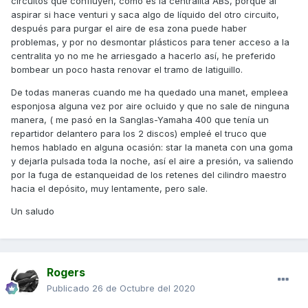
circuitos que confluyen, como es la centralita ABS, porque al
aspirar si hace venturi y saca algo de líquido del otro circuito,
después para purgar el aire de esa zona puede haber
problemas, y por no desmontar plásticos para tener acceso a la
centralita yo no me he arriesgado a hacerlo así, he preferido
bombear un poco hasta renovar el tramo de latiguillo.
De todas maneras cuando me ha quedado una manet, empleea
esponjosa alguna vez por aire ocluido y que no sale de ninguna
manera, ( me pasó en la Sanglas-Yamaha 400 que tenía un
repartidor delantero para los 2 discos) empleé el truco que
hemos hablado en alguna ocasión: star la maneta con una goma
y dejarla pulsada toda la noche, así el aire a presión, va saliendo
por la fuga de estanqueidad de los retenes del cilindro maestro
hacia el depósito, muy lentamente, pero sale.
Un saludo
Rogers
Publicado
26 de Octubre del 2020