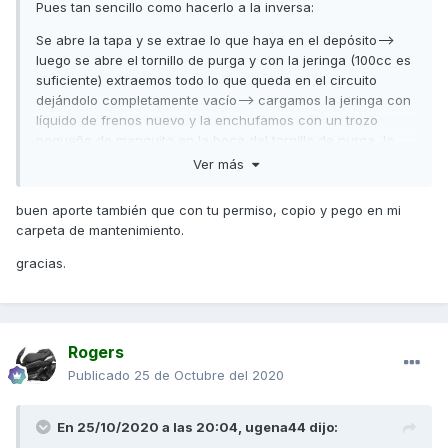
Pues tan sencillo como hacerlo a la inversa:
Se abre la tapa y se extrae lo que haya en el depósito-->
luego se abre el tornillo de purga y con la jeringa (100cc es
suficiente) extraemos todo lo que queda en el circuito
dejándolo completamente vacío--> cargamos la jeringa con
líquido de frenos nuevo y la enchufamos con un trozo
pequeño de manguito en la boca del tornillo de purga, lo
vamos inyectando--> oiremos como sale todo el aire por por
Ver más
la válvula de la bomba de freno hasta que empiece a
llenarse el depósito--> sin desconectar la jeringa cerramos
buen aporte también que con tu permiso, copio y pego en mi
el tornillo y listo, ya esta purgado y cambiado el líquido sin
carpeta de mantenimiento.
el más mínimo resquicio de aire. Y todo ello sin el coñazo
de estar dándole a la maneta y apretando/aflojando el
gracias.
tornillo con la llave.
Un saludo
Rogers
Publicado
25 de Octubre del 2020
En 25/10/2020 a las 20:04,
ugena44
dijo: