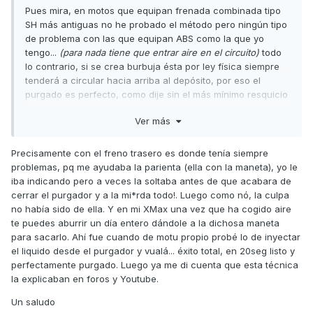
Pues mira, en motos que equipan frenada combinada tipo
Yo para corregir esa duda, últimamente lo que hago es
SH más antiguas no he probado el método pero ningún tipo
vaciar el depósito con la jeringuilla, reponer con líquido
de problema con las que equipan ABS como la que yo
nuevo, y luego bombear hacia el purgador abriendo
tengo...
(para nada tiene que entrar aire en el circuito)
todo
este para que el líquido nuevo empuje al viejo (siempre
lo contrario, si se crea burbuja ésta por ley física siempre
cuidando que no entre aire por el purgador) hasta vaciar
tenderá a circular hacia arriba al depósito, por eso el
medio depósito, luego relleno el depósito y tapo.
purgado es perfecto, como dije sin el más mínimo resquicio
Como veis no hay un solo método, pero todos son válidos.
de aire. Así lo realizo en la mia yo solito, sin necesidad de
Ver más
ayuda de otra persona para el trasero.
Saludos
Antes lo realizaba con el método tradicional pero cuando
Precisamente con el freno trasero es donde tenía siempre
probé este, vamos no hay color.
problemas, pq me ayudaba la parienta (ella con la maneta), yo le
iba indicando pero a veces la soltaba antes de que acabara de
Saludos
cerrar el purgador y a la mi*rda todo!. Luego como nó, la culpa
no había sido de ella. Y en mi XMax una vez que ha cogido aire
te puedes aburrir un día entero dándole a la dichosa maneta
para sacarlo. Ahí fue cuando de motu propio probé lo de inyectar
el liquido desde el purgador y vualá... éxito total, en 20seg listo y
perfectamente purgado. Luego ya me di cuenta que esta técnica
la explicaban en foros y Youtube.
Un saludo