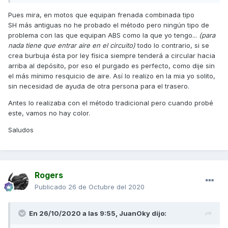
Pues mira, en motos que equipan frenada combinada tipo
SH más antiguas no he probado el método pero ningún tipo de
problema con las que equipan ABS como la que yo tengo...
(para
nada tiene que entrar aire en el circuito)
todo lo contrario, si se
crea burbuja ésta por ley física siempre tenderá a circular hacia
arriba al depósito, por eso el purgado es perfecto, como dije sin
el más mínimo resquicio de aire. Así lo realizo en la mia yo solito,
sin necesidad de ayuda de otra persona para el trasero.
Antes lo realizaba con el método tradicional pero cuando probé
este, vamos no hay color.
Además, el método de la jeringuilla aspirando el resto de
Saludos
líquido, en mi opinión para las motos actuales que tienen
ABS o incuso para las de CBS (frenada combinada) puede
ser conflictivo al entrar aire en el circuito ya que las
burbujas pueden derivarse hacia el circuito de la centralita
Rogers
ABS o hacia el circuito trasero en el caso de CBS,
Publicado
26 de Octubre del 2020
obligándonos a purgar todo el resto del circuito, ya que con
la jeringa como bien has dicho se hace subir el líquido al
depósito sacando el aire del pistón y del latiguillo, pero no
En 26/10/2020 a las 9:55,
JuanOky
dijo:
de todo el circuito.