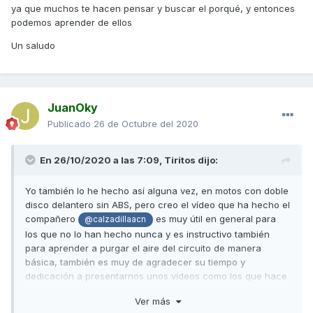
obligándonos a purgar todo el resto del circuito, ya que con
ya que muchos te hacen pensar y buscar el porqué, y entonces
la jeringa como bien has dicho se hace subir el líquido al
podemos aprender de ellos
depósito sacando el aire del pistón y del latiguillo, pero no
Un saludo
de todo el circuito.
Yo para corregir esa duda, últimamente lo que hago es
vaciar el depósito con la jeringuilla, reponer con líquido
nuevo, y luego bombear hacia el purgador abriendo
JuanOky
este para que el líquido nuevo empuje al viejo (siempre
Publicado
26 de Octubre del 2020
cuidando que no entre aire por el purgador) hasta vaciar
medio depósito, luego relleno el depósito y tapo.
En 26/10/2020 a las 7:09,
Tiritos
dijo:
Como veis no hay un solo método, pero todos son válidos.
Saludos
Yo también lo he hecho así alguna vez, en motos con doble
disco delantero sin ABS, pero creo el vídeo que ha hecho el
compañero
es muy útil en general para
@calzadillaacn
los que no lo han hecho nunca y es instructivo también
para aprender a purgar el aire del circuito de manera
básica, también es muy de agradecer su tiempo y
dedicación a presentarnos unos vídeos como los que hace
para el foro.
Ver más