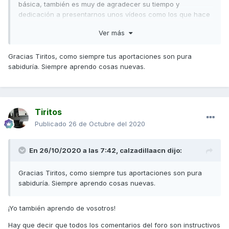
básica, también es muy de agradecer su tiempo y
dedicación a presentarnos unos vídeos como los que hace
para el foro.
Ver más
Gracias Tiritos, como siempre tus aportaciones son pura
sabiduría. Siempre aprendo cosas nuevas.
Tiritos
Publicado
26 de Octubre del 2020
En 26/10/2020 a las 7:42,
calzadillaacn
dijo:
Además, el método de la jeringuilla aspirando el resto de
Gracias Tiritos, como siempre tus aportaciones son pura
líquido, en mi opinión para las motos actuales que tienen
sabiduría. Siempre aprendo cosas nuevas.
ABS o incuso para las de CBS (frenada combinada) puede
ser conflictivo al entrar aire en el circuito ya que las
¡Yo también aprendo de vosotros!
burbujas pueden derivarse hacia el circuito de la centralita
ABS o hacia el circuito trasero en el caso de CBS,
Hay que decir que todos los comentarios del foro son instructivos