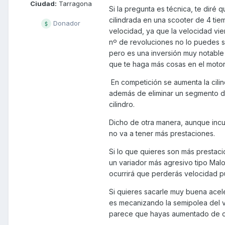
Ciudad:
Tarragona
Si la pregunta es técnica, te diré
cilindrada en una scooter de 4 tie
Donador
velocidad, ya que la velocidad vie
nº de revoluciones no lo puedes su
pero es una inversión muy notable 
que te haga más cosas en el motor
En competición se aumenta la cilin
además de eliminar un segmento del
cilindro.
Dicho de otra manera, aunque incum
no va a tener más prestaciones.
Si lo que quieres son más prestac
un variador más agresivo tipo Malo
ocurrirá que perderás velocidad p
Si quieres sacarle muy buena acel
es mecanizando la semipolea del ve
parece que hayas aumentado de ci