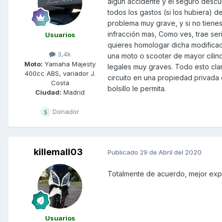
algún accidente y el seguro descu
todos los gastos (si los hubiera) 
problema muy grave, y si no tienes
infracción mas, Como ves, trae ser
Usuarios
quieres homologar dicha modificac
3,4k
una moto o scooter de mayor cilin
Moto:
Yamaha Majesty
legales muy graves. Todo esto claro
400cc ABS, variador J.
circuito en una propiedad privada
Costa
bolsillo le permita.
Ciudad:
Madrid
Donador
killemall03
Publicado
29 de Abril del 2020
Totalmente de acuerdo, mejor expl
Usuarios