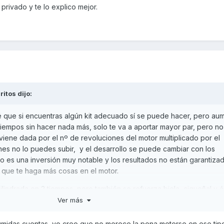
privado y te lo explico mejor.
ritos
dijo:
iré que si encuentras algún kit adecuado sí se puede hacer, pero aum
tiempos sin hacer nada más, solo te va a aportar mayor par, pero n
viene dada por el nº de revoluciones del motor multiplicado por el
ones no lo puedes subir, y el desarrollo se puede cambiar con los
o es una inversión muy notable y los resultados no están garantizad
 que te haga más cosas en el motor.
lindrada en 2 tiempos, pero también se refuerza biela, cigueñal y á
gmento del pistón para disminuir el coeficiente de fricción, y aún c
Ver más
umidas cuentas, yo creo que no merece la pena meterse en ese tip