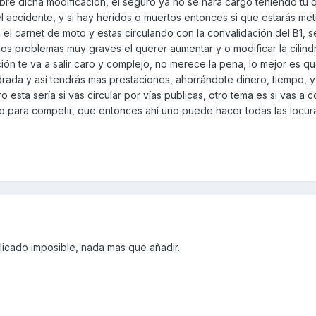
bre dicha modificación, el seguro ya no se hará cargo teniendo tu
del accidente, y si hay heridos o muertos entonces si que estarás me
 el carnet de moto y estas circulando con la convalidación del B1, s
ios problemas muy graves el querer aumentar y o modificar la cilindr
ión te va a salir caro y complejo, no merece la pena, lo mejor es 
drada y así tendrás mas prestaciones, ahorrándote dinero, tiempo, 
 esta sería si vas circular por vías publicas, otro tema es si vas a c
 o para competir, que entonces ahí uno puede hacer todas las locur
icado imposible, nada mas que añadir.