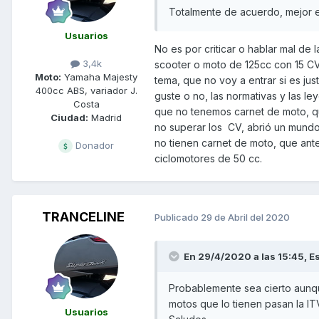
Totalmente de acuerdo, mejor e
Usuarios
No es por criticar o hablar mal de
3,4k
scooter o moto de 125cc con 15 CV
Moto:
Yamaha Majesty
tema, que no voy a entrar si es ju
400cc ABS, variador J.
guste o no, las normativas y las le
Costa
que no tenemos carnet de moto, qu
Ciudad:
Madrid
no superar los CV, abrió un mund
no tienen carnet de moto, que ante
Donador
ciclomotores de 50 cc.
TRANCELINE
Publicado
29 de Abril del 2020
En 29/4/2020 a las 15:45,
E
Probablemente sea cierto aunqu
motos que lo tienen pasan la IT
Usuarios