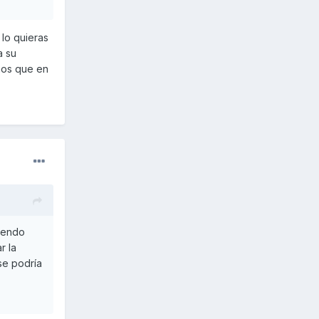
 lo quieras
a su
mos que en
eyendo
r la
se podría