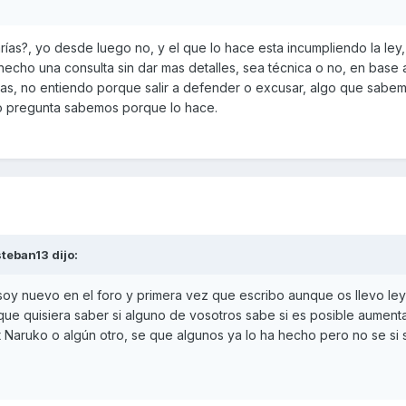
garías?, yo desde luego no, y el que lo hace esta incumpliendo la ley,
 hecho una consulta sin dar mas detalles, sea técnica o no, en base 
as, no entiendo porque salir a defender o excusar, algo que sabe
lo pregunta sabemos porque lo hace.
steban13
dijo:
 soy nuevo en el foro y primera vez que escribo aunque os llevo l
ue quisiera saber si alguno de vosotros sabe si es posible aumenta
it Naruko o algún otro, se que algunos ya lo ha hecho pero no se si 