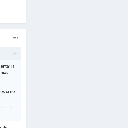
entar la
o más
os si no
rbol de
on eso,
o de