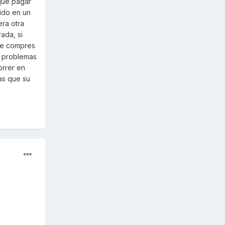
 que pagar
tido en un
era otra
ada, si
que compres
y problemas
orrer en
as que su