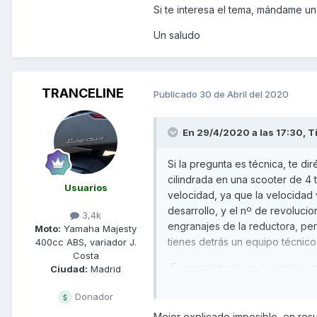
Si te interesa el tema, mándame un 
Un saludo
TRANCELINE
Publicado
30 de Abril del 2020
En 29/4/2020 a las 17:30,
Ti
Si la pregunta es técnica, te d
cilindrada en una scooter de 4 
Usuarios
velocidad, ya que la velocidad 
desarrollo, y el nº de revoluci
3,4k
engranajes de la reductora, per
Moto:
Yamaha Majesty
tienes detrás un equipo técnico
400cc ABS, variador J.
Costa
En competición se aumenta la ci
Ciudad:
Madrid
levas, además de eliminar un se
Donador
rompen cilindro.
Mejor explicado imposible, en res