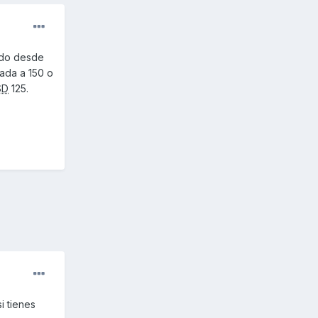
ndo desde
rada a 150 o
SD
125.
i tienes