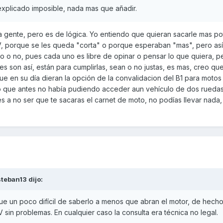
xplicado imposible, nada mas que añadir.
 la gente, pero es de lógica. Yo entiendo que quieran sacarle mas po
, porque se les queda "corta" o porque esperaban "mas", pero así 
sto o no, pues cada uno es libre de opinar o pensar lo que quiera, p
yes son así, están para cumplirlas, sean o no justas, es mas, creo qu
e en su día dieran la opción de la convalidacion del B1 para moto
o que antes no había pudiendo acceder aun vehículo de dos ruedas
s a no ser que te sacaras el carnet de moto, no podías llevar nada,
steban13
dijo:
e un poco difícil de saberlo a menos que abran el motor, de hecho
V sin problemas. En cualquier caso la consulta era técnica no legal.