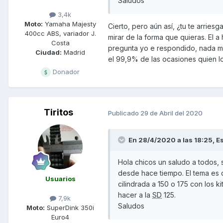
Saludos
3,4k
Moto:
Yamaha Majesty
Cierto, pero aún así, ¿tu te arries
400cc ABS, variador J.
mirar de la forma que quieras. El a
Costa
pregunta yo e respondido, nada m
Ciudad:
Madrid
el 99,9% de las ocasiones quien 
Donador
Tiritos
Publicado
29 de Abril del 2020
En 28/4/2020 a las 18:25,
E
Hola chicos un saludo a todos,
desde hace tiempo. El tema es q
Usuarios
cilindrada a 150 o 175 con los k
hacer a la
SD
125.
7,9k
Saludos
Moto:
SuperDink 350i
Euro4