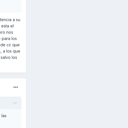
tencia a su
esta el
ero nos
e para los
s de cc que
, a los que
 salvo los
 las