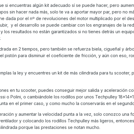
 que si encuentras algún kit adecuado sí se puede hacer, pero aument
mpos sin hacer nada más, solo te va a aportar mayor par, pero no m
ne dada por el nº de revoluciones del motor multiplicado por el desa
bir, y el desarrollo se puede cambiar con los engranajes de la red
y los resultados no están garantizados si no tienes detrás un equip
.
drada en 2 tiempos, pero también se refuerza biela, cigueñal y árbo
 pistón para disminuir el coeficiente de fricción, y aún con eso, 
plas la ley y encuentres un kit de más cilindrada para tu scooter, 
iones en tu scooter, puedes conseguir mejor salida y aceleración c
ssi o Polini, o cambiándole los rodillos por unos Techpulley 18x14x1
unta en el primer caso, y como mucho la conservarás en el segund
eración y aumentar la velocidad punta a la vez, solo conozco una f
ntilador y colocando los rodillos Techpulley más ligeros, entonces
lindrada porque las prestaciones se notan mucho.