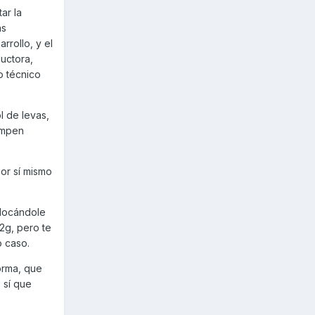
ar la
ás
rrollo, y el
uctora,
o técnico
l de levas,
rompen
por sí mismo
olocándole
2g, pero te
o caso.
orma, que
 sí que