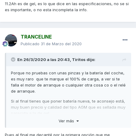
11.2Ah es de gel, es lo que dice en las especificaciones, no se si
es importante, o no esta incompleta la info.
TRANCELINE
Publicado
31 de Marzo del 2020
En 26/3/2020 a las 20:43,
Tiritos
dijo:
Porque no pruebas con unas pinzas y la batería del coche,
es muy raro que te marque el 100% de carga, a ver si te
falla el motor de arranque o cualquier otra cosa co o el relé
de arranque.
Si al final tienes que poner batería nueva, te aconsejo está,
muy buen precio y calidad del tipo AGM que es sellada muy
parecida a la de gel.
Ver más
Un saludo
https://www.all-batteries.es/bateria-moto-ytx12a-bs-ntx12a-
Pues al final me decanté por la primera opción que me