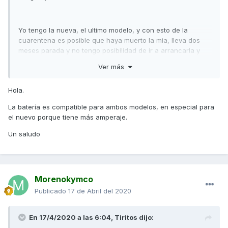
Yo tengo la nueva, el ultimo modelo, y con esto de la
cuarentena es posible que haya muerto la mia, lleva dos
meses parada y no tengo posibilidad de ir a arrancarla y
darla una vuelta.
Ver más
Hola.
Esta bateria que comentas esta muy bien de precio y por
ese precio me vale mas la pena ponerla nueva
La batería es compatible para ambos modelos, en especial para
directamente antes que comprarme un arrancador o un
el nuevo porque tiene más amperaje.
cargador de baterias, es buena marca esa bateria? Mil
Un saludo
gracias de antemano.
Morenokymco
Publicado
17 de Abril del 2020
En 17/4/2020 a las 6:04,
Tiritos
dijo: