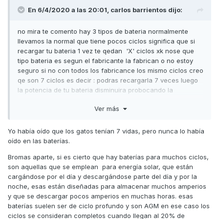
En 6/4/2020 a las 20:01,
carlos barrientos
dijo:
no mira te comento hay 3 tipos de bateria normalmente
llevamos la normal que tiene pocos ciclos significa que si
recargar tu bateria 1 vez te qedan 'X' ciclos xk nose que
tipo bateria es segun el fabricante la fabrican o no estoy
seguro si no con todos los fabricance los mismo ciclos creo
qe son 7 ciclos es decir : podras recargarla 7 veces luego
la potencia de tu bateria disminuira probocando la
descarga y asu vez quedarte sin bateria
Ver más
Yo había oído que los gatos tenían 7 vidas, pero nunca lo había
oído en las baterías.
Bromas aparte, si es cierto que hay baterías para muchos ciclos,
son aquellas que se emplean para energía solar, que están
cargándose por el día y descargándose parte del día y por la
noche, esas están diseñadas para almacenar muchos amperios
y que se descargar pocos amperios en muchas horas. esas
baterías suelen ser de ciclo profundo y son AGM en ese caso los
ciclos se consideran completos cuando llegan al 20% de