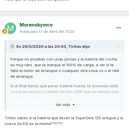
Morenokymco
Publicado
17 de Abril del 2020
En 26/3/2020 a las 20:43,
Tiritos
dijo:
Porque no pruebas con unas pinzas y la batería del coche,
es muy raro que te marque el 100% de carga, a ver si te
falla el motor de arranque o cualquier otra cosa co o el relé
de arranque.
Si al final tienes que poner batería nueva, te aconsejo está,
muy buen precio y calidad del tipo AGM que es sellada muy
parecida a la de gel.
Ver más
Un saludo
https://www.all-batteries.es/bateria-moto-ytx12a-bs-ntx12a-
Tiritos sabes si la bateria que llevan la SuperDink 125 antigua y la
bs-12v-10ah-mot9022.html
nueva (la E4) es la misma??????