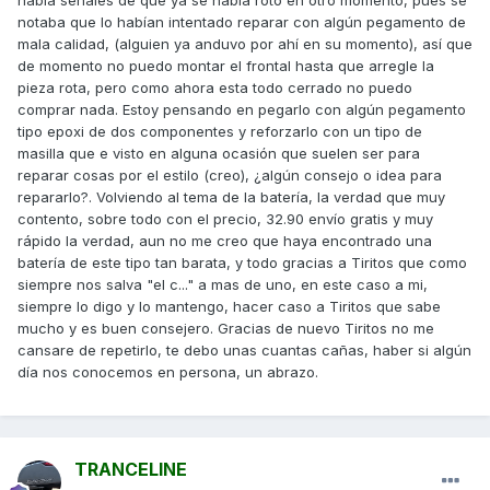
había señales de que ya se había roto en otro momento, pues se
notaba que lo habían intentado reparar con algún pegamento de
mala calidad, (alguien ya anduvo por ahí en su momento), así que
de momento no puedo montar el frontal hasta que arregle la
pieza rota, pero como ahora esta todo cerrado no puedo
comprar nada. Estoy pensando en pegarlo con algún pegamento
tipo epoxi de dos componentes y reforzarlo con un tipo de
masilla que e visto en alguna ocasión que suelen ser para
reparar cosas por el estilo (creo), ¿algún consejo o idea para
repararlo?. Volviendo al tema de la batería, la verdad que muy
contento, sobre todo con el precio, 32.90 envío gratis y muy
rápido la verdad, aun no me creo que haya encontrado una
batería de este tipo tan barata, y todo gracias a Tiritos que como
siempre nos salva "el c..." a mas de uno, en este caso a mi,
siempre lo digo y lo mantengo, hacer caso a Tiritos que sabe
mucho y es buen consejero. Gracias de nuevo Tiritos no me
cansare de repetirlo, te debo unas cuantas cañas, haber si algún
día nos conocemos en persona, un abrazo.
TRANCELINE