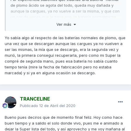
de plomo ácido se agota del todo, queda muy dañada y
aunque la cargues, ya no vuelve a ser la misma, y que con
un par de veces que le pase eso, la batería normalmente
muere.
Ver más
También te puedo decir por experiencia, que en una
Yo sabía algo al respecto de las baterías normales de plomo, que
batería de gel me ha pasado lo de descargarse
una vez que se descargan aunque las cargues ya no vuelven a
completamente 3 veces, y 3 veces que la he cargado y ha
ser las mismas, la mía que se descargo, era la segunda vez y
vuelto a responder, pero no se decirte los ciclos que le
murió, la primera conseguí recuperarla, pero como mi Super la
quedan.
compré de segunda mano, pues esa batería no sabía cuanto
Un saludo
tiempo tenía (mire la fecha de fabricación pero no estaba
marcada) y si ya en alguna ocasión se descargo.
TRANCELINE
Publicado
12 de Abril del 2020
Bueno pues deciros que de momento final feliz. Hoy como hace
buen tiempo y a salido el solo donde vivo, pues me e animado a
dejar la Super lista del todo, y así aprovecho y me voy mañana al