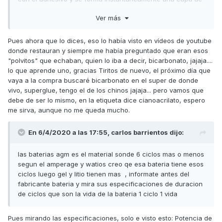
refuerzo)....volver a echar otra gotita, y otra vez
Ver más
bicarbonato, así varias veces hasta que veas que hay
grueso suficiente. Luego enseguida puedes recortar el
material que sobre de este superpegamento.
Pues ahora que lo dices, eso lo había visto en vídeos de youtube
donde restauran y siempre me había preguntado que eran esos
Ese pegamento al igual que el bicarbonato, se puede
"polvitos" que echaban, quien lo iba a decir, bicarbonato, jajaja....
conseguir en cualquier supermercado de alimentación.
lo que aprende uno, gracias Tiritos de nuevo, el próximo día que
vaya a la compra buscaré bicarbonato en el super de donde
Un saludo
vivo, superglue, tengo el de los chinos jajaja... pero vamos que
debe de ser lo mismo, en la etiqueta dice cianoacrilato, espero
me sirva, aunque no me queda mucho.
En 6/4/2020 a las 17:55,
carlos barrientos
dijo:
las baterias agm es el material sonde 6 ciclos mas o menos
segun el amperage y watios creo qe esa bateria tiene esos
ciclos luego gel y litio tienen mas , informate antes del
fabricante bateria y mira sus especificaciones de duracion
de ciclos que son la vida de la bateria 1 ciclo 1 vida
Pues mirando las especificaciones, solo e visto esto: Potencia de