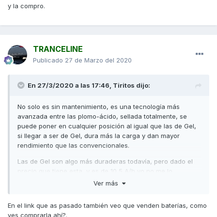
y la compro.
TRANCELINE
Publicado
27 de Marzo del 2020
En 27/3/2020 a las 17:46,
Tiritos
dijo:
No solo es sin mantenimiento, es una tecnología más
avanzada entre las plomo-ácido, sellada totalmente, se
puede poner en cualquier posición al igual que las de Gel,
si llegar a ser de Gel, dura más la carga y dan mayor
rendimiento que las convencionales.
Las de Gel son algo más duraderas todavía, pero dado el
precio que tiene esta, y es de 10,5 A/h yo no me lo
pensaba.
Ver más
Te paso información:
En el link que as pasado también veo que venden baterías, como
https://www.rebacas.com/blog-baterias/39_bateria-de-gel-
ves comprarla ahí?.