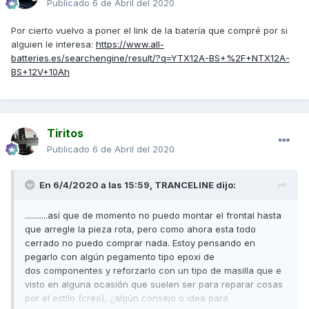
Publicado
6 de Abril del 2020
Por cierto vuelvo a poner el link de la batería que compré por si
alguien le interesa:
https://www.all-
batteries.es/searchengine/result/?q=YTX12A-BS+%2F+NTX12A-
BS+12V+10Ah
Tiritos
Publicado
6 de Abril del 2020
En 6/4/2020 a las 15:59,
TRANCELINE
dijo:
...........así que de momento no puedo montar el frontal hasta
que arregle la pieza rota, pero como ahora esta todo
cerrado no puedo comprar nada. Estoy pensando en
pegarlo con algún pegamento tipo epoxi de
dos componentes y reforzarlo con un tipo de masilla que e
visto en alguna ocasión que suelen ser para reparar cosas
por el estilo (creo), ¿algún consejo o idea para