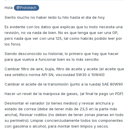
decir que llevaba algun tiempo parada) y el lunes la fui a
Hola
@Prototech
buscar.
Siento mucho no haber leído tu hilo hasta el día de hoy.
Bien, dicho esto os paso a comentar cositas:
Es evidente con los datos que explicas que tu moto necesita una
revisión, no va nada de bien. No es que tenga que ser una GP,
pero nada que ver con una 125, tal como habrás podido leer por
Viniendo de una moto de 12.5cv, francament esperaba
los foros.
"algo" mas de un moto con "se supone" 33cv (aunque en
la ficha tecnica lleva el motor SK60A y 21.9KW (que son
Siendo desconocido su historial, lo primero que hay que hacer
30cv)). La salida sin duda la tiene mejor pero despues la
para que vuelva a funcionar bien es lo más sencillo:
noto una moto muy tranquila, nada explosivo como he leido
en algun comentario.
Cambiar filtro de aire, bujía, filtro de aceite y aceite (el aceite que
sea sintético norma API SN, viscosidad 5W30 ó 10W40)
Cambiar el aceite de la transmisión (junto a la rueda) SAE 80W90
Os dejo mis sensaciones en los 400km que le he hecho:
Hacer un reset de la mariposa de gases, (al final te pego un PDF)
1.- He notado que le cuesta arrancar. Hace el internto de
motor de arranque pero debo darle 3 o 4 veces hasta que
Desmontar el variador (si tienes medios) y revisar anchura y
arranca. Ya he leido en algunos hilos que esto sucede y
estado de correa (debe de tener más de 23,5 en la parte más
que en algunos casos no se ha podido solucionar o ha
ancha), Revisar rodillos (no deben de tener zonas planas en todo
costado vida y milagros encontrar solucion. Me extraña que
su perímetro). Limpiar concienzudamente todos los componentes
una moto con 12882km tenga este problema pero a saber el
con gasolina o alcohol, para montar bien limpios y secos.