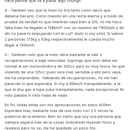
hace pensar que va a pasar algo chungo.
4.- Tambien veo que la moto no tira tanto como decís que
deberia hacerlo. Como maximo en una recta eterna y a modo de
prueba (la verdad es que mientras vaya bien a 120, no me hace
falta mas) he llegado a 138km/h con un maximo de 7800rpm y de
ahi no pasa ni empujando con el cul* (esto si voy solo). Si vamos
2 personas (73kg y 63kg respectivamente) le cuesta mucho
llegar a 130km/h.
5.- Tambien noto que la moto vibra bastante al salir o
recuperaciones a baja velocidad. Supongo que esto debe ser
normal al ser monocilindrica de 300cc pero es muy tosca. Se que
viviendo de una 125cc pues sere mas sensible a ello pero vaya,
me ha sorprendido. Hablando de recuperaciones, no me han
parecido lo que esperaba. Si voy a 80km/h tranquilamente, a la
que le doy gas a tope,sube tranquilamente, nada excepcional. Ni
noto patada ni noto nada de nada.
En fin, todas estas son mis apreciaciones en estos 400km.
Esperaba mas, bastante mas de una moto con 2.5 veces la
potencia de la anterior. Bien es cierto que soy una persona que
siempre espera mas de la cosas (sobretodo leyendo foros y
reviews) pero no se, me he quedado un poco frio.