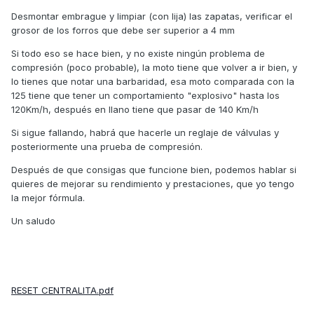
tiempo que lleva parada. He pensado en cambiar bujia y en
Desmontar embrague y limpiar (con lija) las zapatas, verificar el
todo caso bateria pero espero a ver que opinais al
grosor de los forros que debe ser superior a 4 mm
respecto.
Si todo eso se hace bien, y no existe ningún problema de
2.- He notado que la moto no retiene absolutamente nada al
compresión (poco probable), la moto tiene que volver a ir bien, y
soltar gas y no se si esto debe ser asi o no pero, lo hecho
lo tienes que notar una barbaridad, esa moto comparada con la
mucho de menos. Al ir entre coches por la rondas (mientras
125 tiene que tener un comportamiento "explosivo" hasta los
ellos estan parados en un atasco), el no tener freno motor
120Km/h, después en llano tiene que pasar de 140 Km/h
me hace tirar mucho mas de freno y entorpece mi
conduccion. Si suelto gas sin tocar freno, la moto continua
Si sigue fallando, habrá que hacerle un reglaje de válvulas y
y continua y continua y continua.....
posteriormente una prueba de compresión.
3.- He notado que al llega a las 6000rpm, la moto sufre
Después de que consigas que funcione bien, podemos hablar si
bajones de rpm, me explico: la das gas a fondo, sube de
quieres de mejorar su rendimiento y prestaciones, que yo tengo
rpm y de velocidad y al llegar a 6000rpm ves que intenta
la mejor fórmula.
subir pero notas que baja el regimen a 5800rpm, vuelve a
subir a 6100rpm, vuelve a bajar a 5900rpm, vuelve a subir a
Un saludo
6200rpm, vuelve a bajar a 6000rpm y ahi si ya continua
subiendo de forma lineal y tranquila. En el momento rn que
esta haciendo eso, en algunas ocasiones se oye en la zona
motor como un silbido (como si algo patinara) y despues
desaparece. Decir que cuando suena el silbido me acojono
RESET CENTRALITA.pdf
y suelto gas porque es un sonido muy agudo que me hace