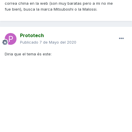
correa china en la web (son muy baratas pero a mi no me
moto-exide-agm-yt12a-bs-12v-95ah-130a.html
fue bien), busca la marca Mitsuboshi o la Malossi.
Me cago en mi estampa por no haberla medido antes de
comprarla y pienso en que intentaré hacer la devolución.
Voy a por la bujía. La desmonto y en esta ocasión sí que es
Prototech
la misma (bueno, la nueva es de Iridio). Entra perfecta.
Monto todo, pruebo y la moto arranca. Buen síntoma de que
Publicado
7 de Mayo del 2020
esta bien montada jijijiji
Diria que el tema és este:
Aprovechando que estaba en faena para mirar grosor de la
correa. Desmonto tapa externa del variador (me fijo en que
el filtro de aire que tiene el variador tiene mi*rda para
aburrir), y seguidamente desmonto la tapa interna del
variador. Tomo medidas y tiene 23cm de ancho. Segun me
ha comentado Tiritos, está por debajo de lo recomendable
asi que tocara cambiar correa.
Por ahora estas son las novedades. Espero que me acepten
la devolución de la bateráa. Ahora voy a buscar la correa a
ver si la pillo en eBay o alguna tienda de España.