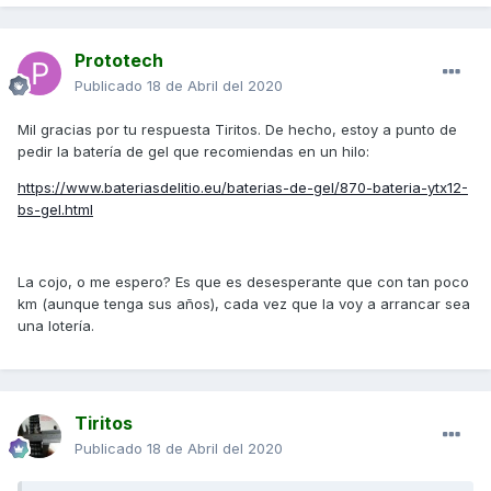
pensar que va a pasar algo chungo.
4.- Tambien veo que la moto no tira tanto como decís que
Prototech
deberia hacerlo. Como maximo en una recta eterna y a
modo de prueba (la verdad es que mientras vaya bien a
Publicado
18 de Abril del 2020
120, no me hace falta mas) he llegado a 138km/h con un
maximo de 7800rpm y de ahi no pasa ni empujando con el
Mil gracias por tu respuesta Tiritos. De hecho, estoy a punto de
cul* (esto si voy solo). Si vamos 2 personas (73kg y 63kg
pedir la batería de gel que recomiendas en un hilo:
respectivamente) le cuesta mucho llegar a 130km/h.
https://www.bateriasdelitio.eu/baterias-de-gel/870-bateria-ytx12-
5.- Tambien noto que la moto vibra bastante al salir o
bs-gel.html
recuperaciones a baja velocidad. Supongo que esto debe
ser normal al ser monocilindrica de 300cc pero es muy
tosca. Se que viviendo de una 125cc pues sere mas
La cojo, o me espero? Es que es desesperante que con tan poco
sensible a ello pero vaya, me ha sorprendido. Hablando de
km (aunque tenga sus años), cada vez que la voy a arrancar sea
recuperaciones, no me han parecido lo que esperaba. Si
una lotería.
voy a 80km/h tranquilamente, a la que le doy gas a
tope,sube tranquilamente, nada excepcional. Ni noto
patada ni noto nada de nada.
En fin, todas estas son mis apreciaciones en estos 400km.
Tiritos
Esperaba mas, bastante mas de una moto con 2.5 veces la
Publicado
18 de Abril del 2020
potencia de la anterior. Bien es cierto que soy una persona
que siempre espera mas de la cosas (sobretodo leyendo