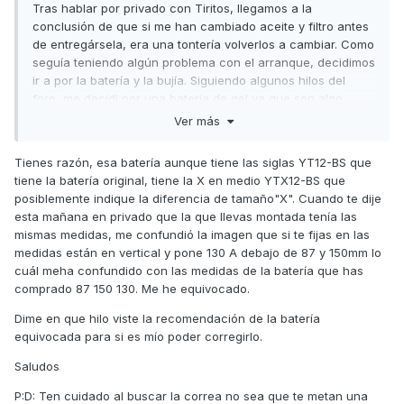
Tras hablar por privado con Tiritos, llegamos a la
conclusión de que si me han cambiado aceite y filtro antes
de entregársela, era una tontería volverlos a cambiar. Como
seguía teniendo algún problema con el arranque, decidimos
ir a por la batería y la bujía. Siguiendo algunos hilos del
foro, me decidi por una bateria de gel ya que son algo
mejores que las de ácido agm. Pedí concretamente esta
Ver más
que es la que se recomendaba en uno de los hilos:
Tienes razón, esa batería aunque tiene las siglas YT12-BS que
https://www.bateriasdelitio.eu/baterias-de-gel/870-bateria-
tiene la batería original, tiene la X en medio YTX12-BS que
ytx12-bs-gel.html
posiblemente indique la diferencia de tamaño"X". Cuando te dije
Ayer tarde, desmonte asiendo y tachan!!!, veo que también
esta mañana en privado que la que llevas montada tenía las
le habían puesto la batería nueva pero oye, ya que la había
mismas medidas, me confundió la imagen que si te fijas en las
comprado me decidí a cambiarla. Me fije en que el
medidas están en vertical y pone 130 A debajo de 87 y 150mm lo
amperaje no coincidia con la nueva (9.5Ah vs 12Ah) y
cuál meha confundido con las medidas de la batería que has
pensé que seguro que ese era el problema del arranque.
comprado 87 150 130. Me he equivocado.
Desmonto la bateria, cojo la nueva, la voy a poner y......
Dime en que hilo viste la recomendación de la batería
error!!! no cabe. Como que no cabe? Si si, no puede ir de
equivocada para si es mío poder corregirlo.
otra manera. NO-CA-BE!!! La nueva es demasiado alta. La
Saludos
nueva mide 2.6cm mas que la que llevo montada:
P:D: Ten cuidado al buscar la correa no sea que te metan una
https://www.tiendadebaterias.es/baterias-moto/bateria-de-