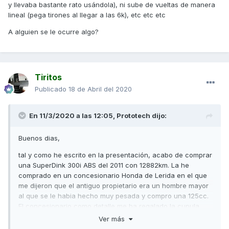
y llevaba bastante rato usándola), ni sube de vueltas de manera
lineal (pega tirones al llegar a las 6k), etc etc etc
A alguien se le ocurre algo?
Tiritos
Publicado
18 de Abril del 2020
En 11/3/2020 a las 12:05,
Prototech
dijo:
Buenos dias,
tal y como he escrito en la presentación, acabo de comprar
una SuperDink 300i ABS del 2011 con 12882km. La he
comprado en un concesionario Honda de Lerida en el que
me dijeron que el antiguo propietario era un hombre mayor
al que se le habia hecho muy pesada y compro una 125cc.
El concesionario como detalle me ha regalado la cupula
Puig (la anterior estaba amarillenta). Le tuve que sacar el
Ver más
seguro para que en el conce pasaran la ITV (eso quiere