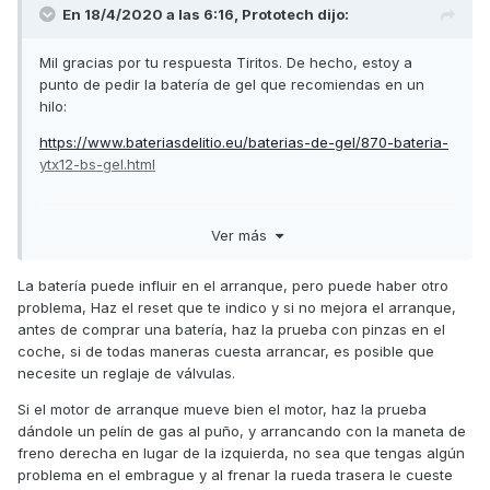
En 18/4/2020 a las 6:16,
Prototech
dijo:
foros y reviews) pero no se, me he quedado un poco frio.
Ahora viene cuando os pido vuestro consejo o ayuda (si es
Mil gracias por tu respuesta Tiritos. De hecho, estoy a
que no os habeis quedado dormidos con el toston que
punto de pedir la batería de gel que recomiendas en un
acabo de escribir).
hilo:
Que me ocurre, doctor? Tengo solucion? Que
https://www.bateriasdelitio.eu/baterias-de-gel/870-bateria-
se puede hacer para mejorar todo esto? He leido el tema de
ytx12-bs-gel.html
la correa (no he mirado la anchura actual), el tema del
variador, rodillos, embrague, etc etc etc.
Soy un usuario que hace el 90% ciudad (o al menos lo
Ver más
La cojo, o me espero? Es que es desesperante que con tan
hacia hasta ahora con una 125cc). Tal vez ahora haga un
poco km (aunque tenga sus años), cada vez que la voy a
80%-85% ciudad y el resto carretera pero actualmente no
arrancar sea una lotería.
La batería puede influir en el arranque, pero puede haber otro
es asi.
problema, Haz el reset que te indico y si no mejora el arranque,
antes de comprar una batería, haz la prueba con pinzas en el
Muchisimas gracias por vuestra ayuda, de verdad. Es de
coche, si de todas maneras cuesta arrancar, es posible que
agradecer el trabajo y ayuda que ofreceis los usuarios de
necesite un reglaje de válvulas.
los foros a los novatos como yo.
Si el motor de arranque mueve bien el motor, haz la prueba
dándole un pelín de gas al puño, y arrancando con la maneta de
freno derecha en lugar de la izquierda, no sea que tengas algún
problema en el embrague y al frenar la rueda trasera le cueste