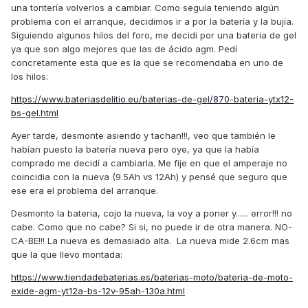
una tontería volverlos a cambiar. Como seguía teniendo algún
problema con el arranque, decidimos ir a por la batería y la bujía.
Siguiendo algunos hilos del foro, me decidi por una bateria de gel
ya que son algo mejores que las de ácido agm. Pedí
concretamente esta que es la que se recomendaba en uno de
los hilos:
https://www.bateriasdelitio.eu/baterias-de-gel/870-bateria-ytx12-
bs-gel.html
Ayer tarde, desmonte asiendo y tachan!!!, veo que también le
habían puesto la batería nueva pero oye, ya que la había
comprado me decidí a cambiarla. Me fije en que el amperaje no
coincidia con la nueva (9.5Ah vs 12Ah) y pensé que seguro que
ese era el problema del arranque.
Desmonto la bateria, cojo la nueva, la voy a poner y...... error!!! no
cabe. Como que no cabe? Si si, no puede ir de otra manera. NO-
CA-BE!!! La nueva es demasiado alta. La nueva mide 2.6cm mas
que la que llevo montada:
https://www.tiendadebaterias.es/baterias-moto/bateria-de-moto-
exide-agm-yt12a-bs-12v-95ah-130a.html