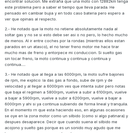
encontrar solucion. Me extraña que una moto con 12882km tenga
este problema pero a saber el tiempo que lleva parada. He
pensado en cambiar bujia y en todo caso bateria pero espero a
ver que opinais al respecto.
2.- He notado que la moto no retiene absolutamente nada al
soltar gas y no se si esto debe ser asi o no pero, lo hecho mucho
de menos. Al ir entre coches por la rondas (mientras ellos estan
parados en un atasco), el no tener freno motor me hace tirar
mucho mas de freno y entorpece mi conduccion. Si suelto gas
sin tocar freno, la moto continua y continua y continua y
continua.....
3.- He notado que al llega a las 6000rpm, la moto sufre bajones
de rpm, me explico: la das gas a fondo, sube de rpm y de
velocidad y al llegar a 6000rpm ves que intenta subir pero notas
que baja el regimen a 5800rpm, vuelve a subir a 6100rpm, vuelve
a bajar a 5900rpm, vuelve a subir a 6200rpm, vuelve a bajar a
6000rpm y ahi si ya continua subiendo de forma lineal y tranquila.
En el momento rn que esta haciendo eso, en algunas ocasiones
se oye en la zona motor como un silbido (como si algo patinara) y
despues desaparece. Decir que cuando suena el silbido me
acojono y suelto gas porque es un sonido muy agudo que me