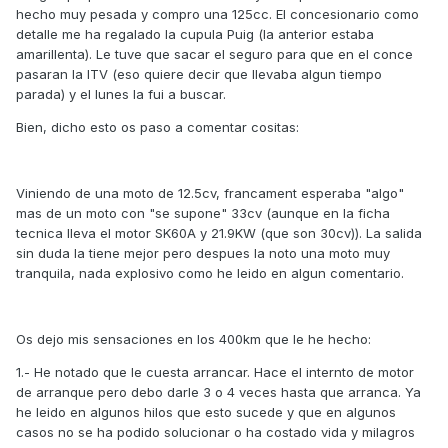
hecho muy pesada y compro una 125cc. El concesionario como
detalle me ha regalado la cupula Puig (la anterior estaba
amarillenta). Le tuve que sacar el seguro para que en el conce
pasaran la ITV (eso quiere decir que llevaba algun tiempo
parada) y el lunes la fui a buscar.
Bien, dicho esto os paso a comentar cositas:
Viniendo de una moto de 12.5cv, francament esperaba "algo"
mas de un moto con "se supone" 33cv (aunque en la ficha
tecnica lleva el motor SK60A y 21.9KW (que son 30cv)). La salida
sin duda la tiene mejor pero despues la noto una moto muy
tranquila, nada explosivo como he leido en algun comentario.
Os dejo mis sensaciones en los 400km que le he hecho:
1.- He notado que le cuesta arrancar. Hace el internto de motor
de arranque pero debo darle 3 o 4 veces hasta que arranca. Ya
he leido en algunos hilos que esto sucede y que en algunos
casos no se ha podido solucionar o ha costado vida y milagros