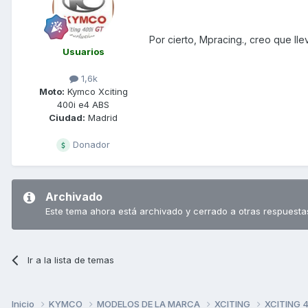
Por cierto, Mpracing., creo que lle
Usuarios
1,6k
Moto:
Kymco Xciting
400i e4 ABS
Ciudad:
Madrid
Donador
Archivado
Este tema ahora está archivado y cerrado a otras respuesta
Ir a la lista de temas
Inicio
KYMCO
MODELOS DE LA MARCA
XCITING
XCITING 