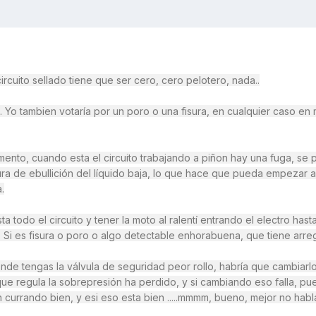
rcuito sellado tiene que ser cero, cero pelotero, nada..
rá. Yo tambien votaría por un poro o una fisura, en cualquier caso en 
mento, cuando esta el circuito trabajando a piñon hay una fuga, se
a de ebullición del líquido baja, lo que hace que pueda empezar a 
.
a todo el circuito y tener la moto al ralentí entrando el electro hast
. Si es fisura o poro o algo detectable enhorabuena, que tiene arreg
onde tengas la válvula de seguridad peor rollo, habría que cambiarlo
que regula la sobrepresión ha perdido, y si cambiando eso falla, pue
 currando bien, y esi eso esta bien .....mmmm, bueno, mejor no habl