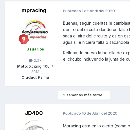
mpracing
Publicado
1 de Abril del 2020
Buenas, según cuentas le cambiaste
dentro del circuito dando un falso
saca el aire del circuito y es en
agua si le hiciera falta o sacándol
Usuarios
Rellena de nuevo la botella de expa
el circuito incluyendo la junta de cu
2,2k
Moto:
Xciting 400i /
2013
Ciudad:
Palma
2 semanas más tarde...
JD400
Publicado
10 de Abril del 2020
Mpracing esta en lo cierto (como pr