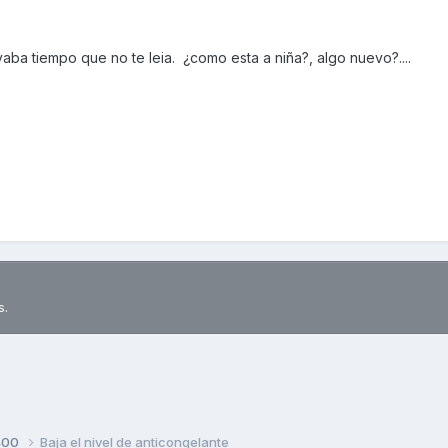
vaba tiempo que no te leia. ¿como esta a niña?, algo nuevo?....
s.
400
Baja el nivel de anticongelante