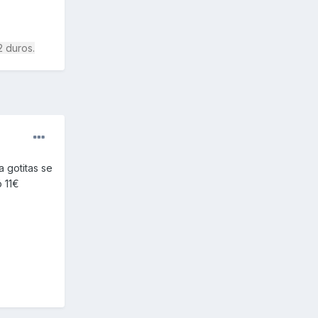
2 duros.
a gotitas se
ó 11€