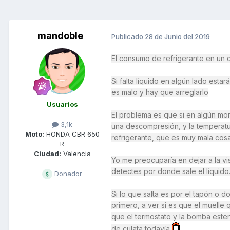
mandoble
Publicado
28 de Junio del 2019
El consumo de refrigerante en un ci
Si falta líquido en algún lado esta
es malo y hay que arreglarlo
Usuarios
El problema es que si en algún mo
3,1k
una descompresión, y la temperatur
Moto:
HONDA CBR 650
refrigerante, que es muy mala cosa
R
Ciudad:
Valencia
Yo me preocuparía en dejar a la vist
detectes por donde sale el líquido
Donador
Si lo que salta es por el tapón o d
primero, a ver si es que el muelle 
que el termostato y la bomba esten
de culata todavía