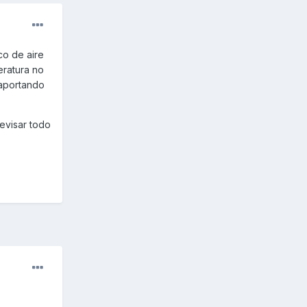
co de aire
eratura no
 aportando
revisar todo