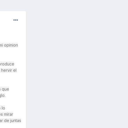
mi opinion
 produce
hervir el
a que
lo.
 lo
s mirar
ar de juntas