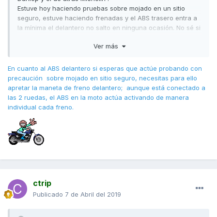
Estuve hoy haciendo pruebas sobre mojado en un sitio
seguro, estuve haciendo frenadas y el ABS trasero entra a
la mínima el delantero no salto en ninguna ocasión. No sé si
es normal porque es la primera moto que tengo con ABS. Es
Ver más
normal esto? O es que hay una gran diferencia entre los
Dunlop y los Michelin?
En cuanto al ABS delantero si esperas que actúe probando con
Enviado desde mi SM-G920F mediante Tapatalk
precaución sobre mojado en sitio seguro, necesitas para ello
apretar la maneta de freno delantero; aunque está conectado a
las 2 ruedas, el ABS en la moto actúa activando de manera
individual cada freno.
ctrip
Publicado
7 de Abril del 2019