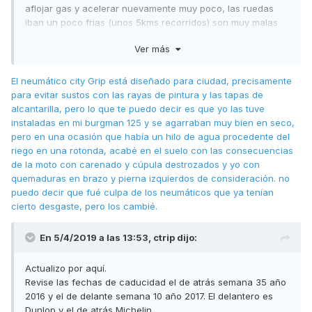
aflojar gas y acelerar nuevamente muy poco, las ruedas
iban un poco frias (unos 5kms recorridos) son muy malas
estas ruedas en mojado? yo normalmente voy con mucho
Ver más
cuidado sobretodo en curvas.
El neumático city Grip está diseñado para ciudad, precisamente
para evitar sustos con las rayas de pintura y las tapas de
gracias.
alcantarilla, pero lo que te puedo decir es que yo las tuve
instaladas en mi burgman 125 y se agarraban muy bien en seco,
pero en una ocasión que había un hilo de agua procedente del
riego en una rotonda, acabé en el suelo con las consecuencias
de la moto con carenado y cúpula destrozados y yo con
quemaduras en brazo y pierna izquierdos de consideración. no
puedo decir que fué culpa de los neumáticos que ya tenían
cierto desgaste, pero los cambié.
En 5/4/2019 a las 13:53,
ctrip
dijo:
Actualizo por aquí.
Revise las fechas de caducidad el de atrás semana 35 año
2016 y el de delante semana 10 año 2017. El delantero es
Dunlop y el de atrás Michelin .