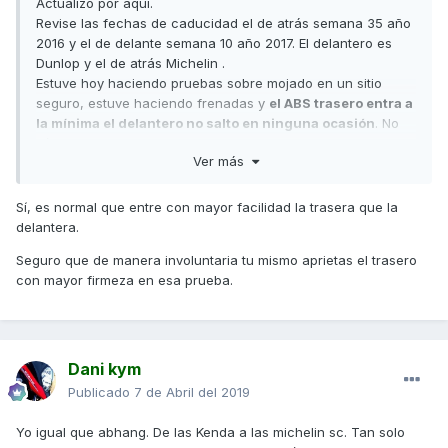
Actualizo por aquí.
Revise las fechas de caducidad el de atrás semana 35 año
2016 y el de delante semana 10 año 2017. El delantero es
Dunlop y el de atrás Michelin .
Estuve hoy haciendo pruebas sobre mojado en un sitio
seguro, estuve haciendo frenadas y
el ABS trasero entra a
la mínima el delantero no salto en ninguna ocasión
. No
sé si es normal porque es la primera moto que tengo con
Ver más
ABS.
Es normal esto?
O es que hay una gran diferencia
entre los Dunlop y los Michelin?
Sí, es normal que entre con mayor facilidad la trasera que la
Enviado desde mi SM-G920F mediante Tapatalk
delantera.
Seguro que de manera involuntaria tu mismo aprietas el trasero
con mayor firmeza en esa prueba.
Dani kym
Publicado
7 de Abril del 2019
Yo igual que abhang. De las Kenda a las michelin sc. Tan solo