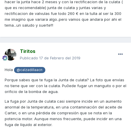
Sé que solo se ha ido la junta de culata y por lo tanto solo
hacer la junta hace 2 meses y con la rectificacion de la culata (
pierde liquido refrigerante (poco pero pierde). ¿Cuánto
que es recomendable) junta de culata y juntas varias y
puede costar me más o menos el cambio de junta en un
rectificacion de valvulas fue todo 260 € en la tulla al ser la 300
taller?
me imagino que variara algo..pero vamos que andara por ahi el
tema...un saludo y suerte!!!
¿Resulta muy complicado el cambio?
Gracias como siempre y un saludo
Tiritos
Publicado
17 de Febrero del 2019
Hola
@calzadillaacn
Porque sabes que te fuga la Junta de culata? La foto que envías
no tiene que ver con la culata. Pu0ede fugar un manguito o por el
orificio de la bomba de agua.
La fuga por Junta de culata casi siempre incide en un aumento
anormal de la temperatura, en una contaminación del aceite de
Carter, o en una pérdida de compresión que se nota en la
potencia motor. Aunque menos frecuente, puede incidir en una
fuga de líquido al exterior.