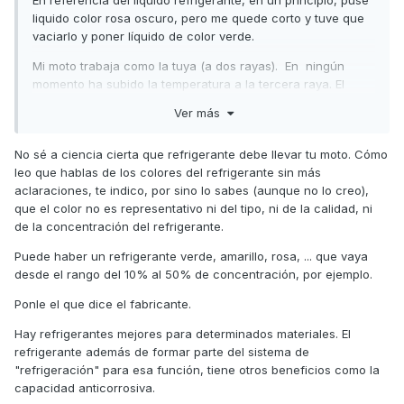
En referencia del liquido refrigerante, en un principio, puse
liquido color rosa oscuro, pero me quede corto y tuve que
vaciarlo y poner líquido de color verde.
Mi moto trabaja como la tuya (a dos rayas). En ningún
momento ha subido la temperatura a la tercera raya. El
motivo de mi preocupación fue que, después de ir
Ver más
circulando manteniendo la velocidad de unos 130 con picos
de 140... durante una hora y algo (y después del palizon de
No sé a ciencia cierta que refrigerante debe llevar tu moto. Cómo
km que le había pegado), me preocupe cuando al enfriarse
leo que hablas de los colores del refrigerante sin más
la moto, vi que perdía líquido refrigerante. Me saltaron todas
aclaraciones, te indico, por sino lo sabes (aunque no lo creo),
las alarmas.
que el color no es representativo ni del tipo, ni de la calidad, ni
Me extraño que al hacerle el cambio y rodar durante una
de la concentración del refrigerante.
semana no me perdiera nada y de repente en la ruta me
Puede haber un refrigerante verde, amarillo, rosa, ... que vaya
perdiera. Por eso no se me paso por la cabeza que fuese
desde el rango del 10% al 50% de concentración, por ejemplo.
líquido sobrante (además de que el manguito del liquido
sobrante queda en lugar diferente al de la foto).
Ponle el que dice el fabricante.
Pero bueno seguiré esta semana viendo el comportamiento
Hay refrigerantes mejores para determinados materiales. El
de la moto y fijandome en el nivel del vaso de expansión
refrigerante además de formar parte del sistema de
"refrigeración" para esa función, tiene otros beneficios como la
Como siempre, muchísimas gracias Tiritos. TUS PALABRAS
capacidad anticorrosiva.
SON PURA SABIDURÍA.