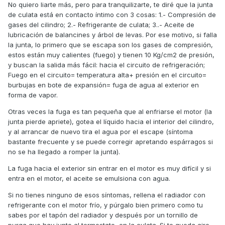
No quiero liarte más, pero para tranquilizarte, te diré que la junta
de culata está en contacto íntimo con 3 cosas: 1.- Compresión de
gases del cilindro; 2.- Refrigerante de culata; 3..- Aceite de
lubricación de balancines y árbol de levas. Por ese motivo, si falla
la junta, lo primero que se escapa son los gases de compresión,
estos están muy calientes (fuego) y tienen 10 Kg/cm2 de presión,
y buscan la salida más fácil: hacia el circuito de refrigeración;
Fuego en el circuito= temperatura alta+ presión en el circuito=
burbujas en bote de expansión= fuga de agua al exterior en
forma de vapor.
Otras veces la fuga es tan pequeña que al enfriarse el motor (la
junta pierde apriete), gotea el líquido hacia el interior del cilindro,
y al arrancar de nuevo tira el agua por el escape (síntoma
bastante frecuente y se puede corregir apretando espárragos si
no se ha llegado a romper la junta).
La fuga hacia el exterior sin entrar en el motor es muy difícil y si
entra en el motor, el aceite se emulsiona con agua.
Si no tienes ninguno de esos síntomas, rellena el radiador con
refrigerante con el motor frío, y púrgalo bien primero como tu
sabes por el tapón del radiador y después por un tornillo de