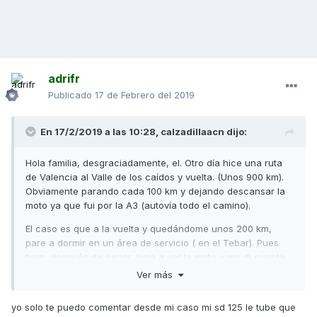
adrifr
Publicado
17 de Febrero del 2019
En 17/2/2019 a las 10:28,
calzadillaacn
dijo:
Hola familia, desgraciadamente, el. Otro día hice una ruta
de Valencia al Valle de los caídos y vuelta. (Unos 900 km).
Obviamente parando cada 100 km y dejando descansar la
moto ya que fui por la A3 (autovía todo el camino).
El caso es que a la vuelta y quedándome unos 200 km,
pare a dormir en un área de servicio ( en el Tebar). Pues
bien, después de cenar, baje a ver la moto y me di cuenta
de que perdía liquido refrigerante.
Ver más
Quería preguntaros lo siguiente.
yo solo te puedo comentar desde mi caso mi sd 125 le tube que