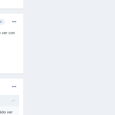
or
o ver con
dido ver