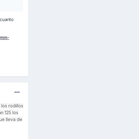
 cuanto
20mm-
los rodillos
n 125 los
ue lleva de