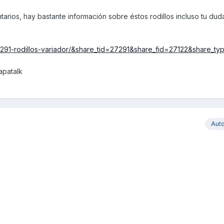
tarios, hay bastante información sobre éstos rodillos incluso tu dud
7291-rodillos-variador/&share_tid=27291&share_fid=27122&share_ty
apatalk
Aut