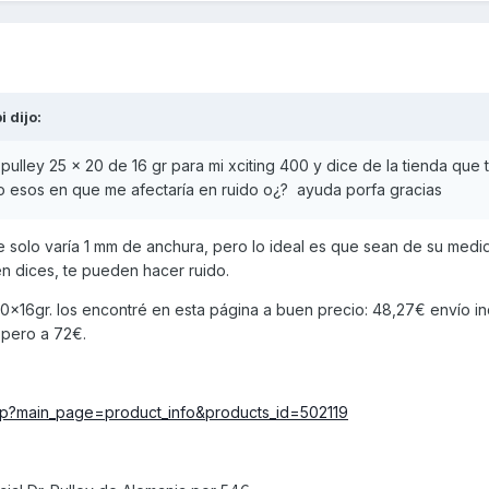
i
dijo:
pulley 25 x 20 de 16 gr para mi xciting 400 y dice de la tienda que 
to esos en que me afectaría en ruido o¿? ayuda porfa gracias
solo varía 1 mm de anchura, pero lo ideal es que sean de su medi
n dices, te pueden hacer ruido.
20x16gr. los encontré en esta página a buen precio: 48,27€ envío in
pero a 72€.
php?main_page=product_info&products_id=502119