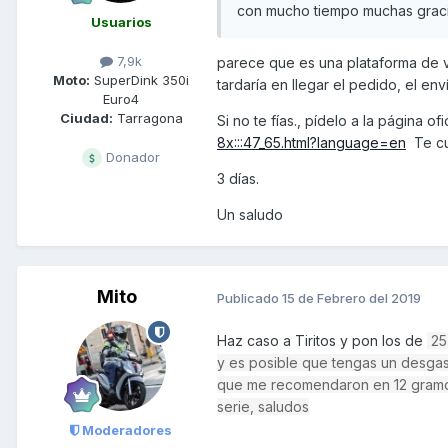
con mucho tiempo muchas grac
Usuarios
7,9k
parece que es una plataforma de v
Moto:
SuperDink 350i
tardaría en llegar el pedido, el enví
Euro4
Ciudad:
Tarragona
Si no te fías., pídelo a la página ofi
8x:::47_65.html?language=en
Te cu
Donador
3 días.
Un saludo
Mito
Publicado
15 de Febrero del 2019
Haz caso a Tiritos y pon los de
25
y es posible que tengas un desgast
que me recomendaron en 12 gramos 
serie, saludos
Moderadores