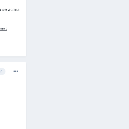
a se aclara
pe=t
or