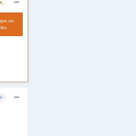
es
jes sin
tio.
or