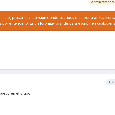
Administrador
u moto, presta mas atencion donde escribes o se borraran tus mensa
s por entenderlo. Es un foro muy grande para escribir en cualquier si
Aut
 nuevo en el grupo