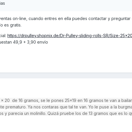
ias
entas on-line, cuando entres en ella puedes contactar y preguntar
o es gratis.
cial:
https://drpulley.shopnix.de/Dr-Pulley-sliding-rolls-SR/Size-25x
estan 49,9 + 3,90 envío
 x 20 de 16 gramos, se le pones 25x19 en 16 gramos te van a bailar 
e prematuro. Ya nos contaras que tal te van. Yo le puse a la burgma
y parecia un molinillo. Quizá pruebe los de 13 gramos que es lo q