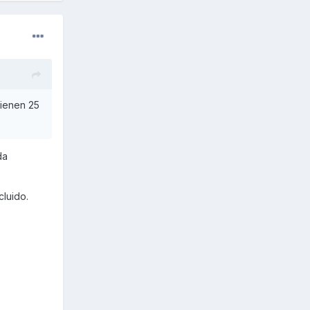
tienen 25
da
cluido.