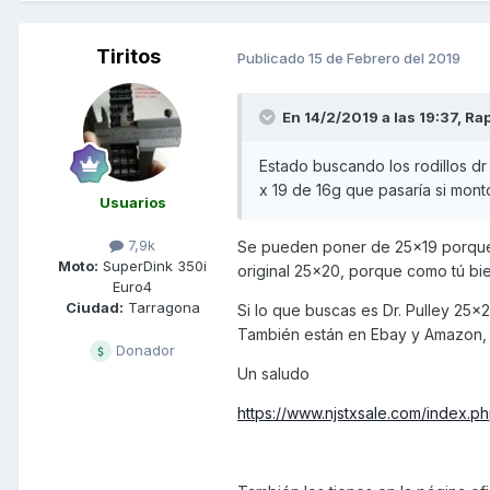
Tiritos
Publicado
15 de Febrero del 2019
En 14/2/2019 a las 19:37,
Rap
Estado buscando los rodillos dr 
x 19 de 16g que pasaría si mon
Usuarios
7,9k
Se pueden poner de 25x19 porque 
Moto:
SuperDink 350i
original 25x20, porque como tú bie
Euro4
Ciudad:
Tarragona
Si lo que buscas es Dr. Pulley 25x
También están en Ebay y Amazon, 
Donador
Un saludo
https://www.njstxsale.com/index.