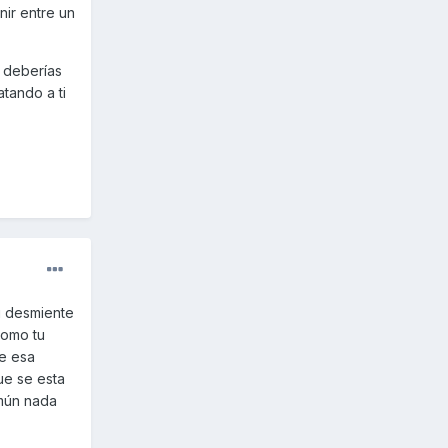
nir entre un
o deberías
atando a ti
i desmiente
como tu
de esa
ue se esta
omún nada