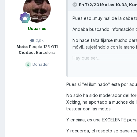
En 7/2/2019 a las 10:33,
Kun
Pues eso...muy mal de la cabez
Usuarios
Andaba buscando información de
No hace falta fijarse mucho par
2,9k
Moto:
People 125 GTI
móvil...sujetándolo con la mano
Ciudad:
Barcelona
Hay que ser...
Donador
Si estás por aquí, espero que t
en ello.
Pues sí "el iluminado" está por aqu
No sólo ha sido moderador del fo
Saludos.
Xciting, ha aportado a muchos de 
trastear con las motos
Y encima, es una EXCELENTE per
Y recuerda, el respeto se gana res