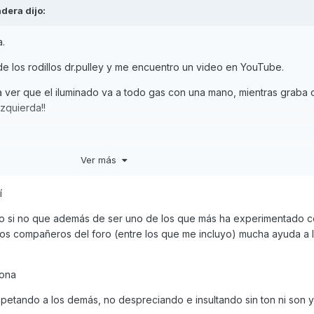
dera
dijo:
a.
 los rodillos dr.pulley y me encuentro un video en YouTube.
a ver que el iluminado va a todo gas con una mano, mientras graba 
 izquierda!!
e des cuenta de la estupidez que has hecho y te sientes 2 minutos 
Ver más
í
ro si no que además de ser uno de los que más ha experimentado c
los compañeros del foro (entre los que me incluyo) mucha ayuda a 
sona
petando a los demás, no despreciando e insultando sin ton ni son y