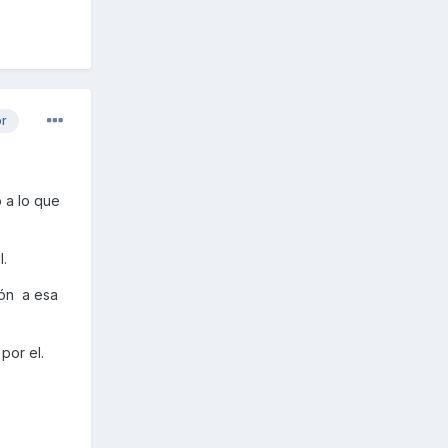
or
 a lo que
il.
ión a esa
por el.