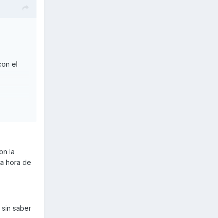
con el
a pensar
on la
la hora de
 sin saber