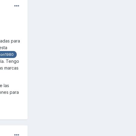
cadas para
esta
ton1980
ría. Tengo
as marcas
e las
ones para