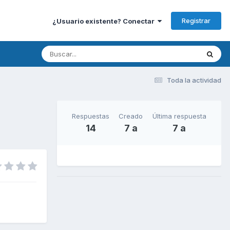
Registrar
¿Usuario existente? Conectar
Toda la actividad
Respuestas
Creado
Última respuesta
14
7 a
7 a