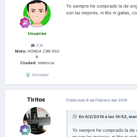
Yo siempre he comprado la de orig
son las mejores, ni litio ni gaitas,
Usuarios
3,1k
Moto:
HONDA CBR 650
R
Ciudad:
Valencia
Donador
Tiritos
Publicado
6 de Febrero del 2019
En 6/2/2019 a las 16:52,
man
Yo siempre he comprado la de o
mi son las mejores, ni litio ni g