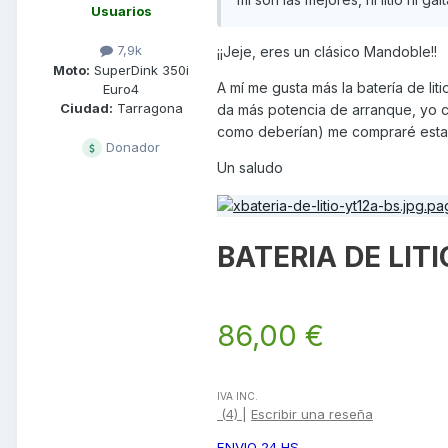
Usuarios
7,9k
¡¡Jeje, eres un clásico Mandoble!!
Moto:
SuperDink 350i
A mí me gusta más la batería de li
Euro4
Ciudad:
Tarragona
da más potencia de arranque, yo c
como deberían) me compraré esta,
Donador
Un saludo
BATERIA DE LIT
86,00 €
IVA INC.
(4)
|
Escribir una reseña
ENVIO 24 HS