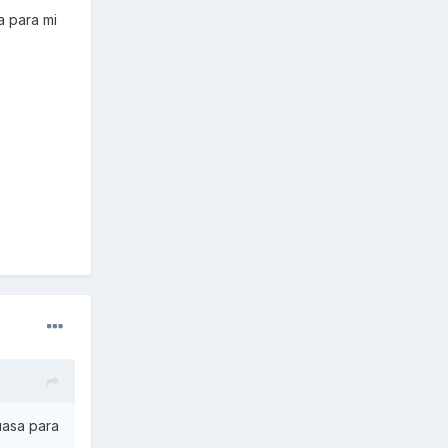
a para mi
uasa para