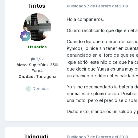
Tiritos
Publicado
7 de Febrero del 2019
Hola compañeros.
Quiero rectificar lo que dije en el a
Cuando dije que no eran demasiado
Usuarios
Kymco), lo hice sin tener en cuent
denunciado en el foro de que se e
7,9k
que abrió este hilo dice que ha c
Moto:
SuperDink 350i
que decir que Yuasa es una muy b
Euro4
un abanico de diferentes calidades
Ciudad:
Tarragona
Yo si he recomendado la batería de
Donador
normales de plomo-acido. Posible
una moto, pero el precio se dispar
Dicho esto, mandaros un saludo y p
Txingudi
Publicado
7 de Febrero del 2019