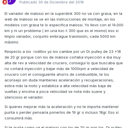
Publicado
30 de Diciembre del 2018
El variador de malossi en la superdink 300 no va con grasa, en la
web de malossi se ve en las instrucciones de montaje, en los
modelos con grasa te lo especifica malossi. Yo llevo con el 14.000
km y ni un problema ( en una kxc-t 300 que es el mismo) eso si
limpio variador, conjunto embrague trasmisión, cada 5000 km
máximo.
Respecto a los rodillos yo los cambie por un Dr pulley de 23 x18
de 20 gr porque con los de malossi cortaba inyección e iba muy
alta de rev a velocidad de crucero, conseguí lo que buscaba que
no cortará inyección y bajar más de 1000rpm a velecidad de
crucero con el consiguiente ahorro de combustible, te los
aconsejo sin duda mantienes aceleración y recuperaciones,
estira más la moto y estabiliza a alta velecidad más baja de
vueltas y encima a poca velocidad se nota más suave y
silencioso el variador.
Si quieres mejorar más la aceleración y no te importa mantener
punta o perder pensaría ponerlos de 19 gr o incluso 18gr. Eso sí
consumirá más.
Si te gusta como va el malossi con los de 20 gr pon los Dr pulley