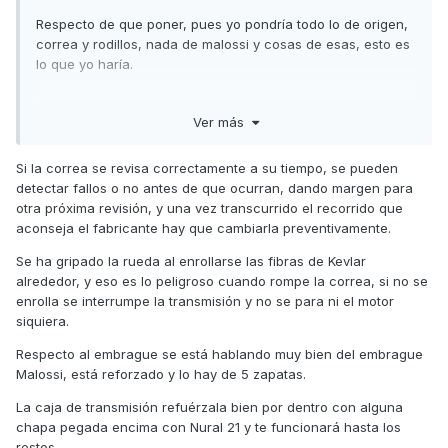
Respecto de que poner, pues yo pondría todo lo de origen,
correa y rodillos, nada de malossi y cosas de esas, esto es
lo que yo haría.
Suerte
Ver más
Si esta enviado que más da de donde sea
Si la correa se revisa correctamente a su tiempo, se pueden
detectar fallos o no antes de que ocurran, dando margen para
otra próxima revisión, y una vez transcurrido el recorrido que
aconseja el fabricante hay que cambiarla preventivamente.
Se ha gripado la rueda al enrollarse las fibras de Kevlar
alrededor, y eso es lo peligroso cuando rompe la correa, si no se
enrolla se interrumpe la transmisión y no se para ni el motor
siquiera.
Respecto al embrague se está hablando muy bien del embrague
Malossi, está reforzado y lo hay de 5 zapatas.
La caja de transmisión refuérzala bien por dentro con alguna
chapa pegada encima con Nural 21 y te funcionará hasta los
restos.