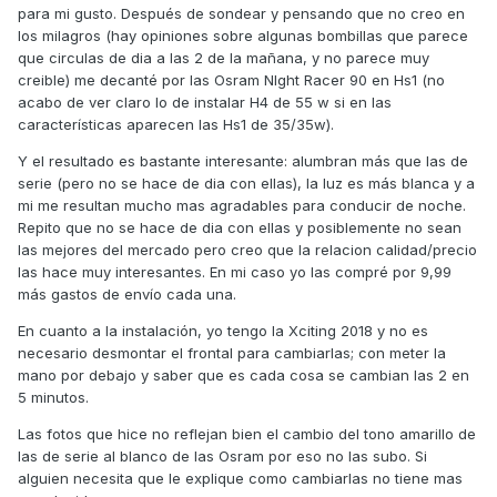
para mi gusto. Después de sondear y pensando que no creo en
los milagros (hay opiniones sobre algunas bombillas que parece
que circulas de dia a las 2 de la mañana, y no parece muy
creible) me decanté por las Osram NIght Racer 90 en Hs1 (no
acabo de ver claro lo de instalar H4 de 55 w si en las
características aparecen las Hs1 de 35/35w).
Y el resultado es bastante interesante: alumbran más que las de
serie (pero no se hace de dia con ellas), la luz es más blanca y a
mi me resultan mucho mas agradables para conducir de noche.
Repito que no se hace de dia con ellas y posiblemente no sean
las mejores del mercado pero creo que la relacion calidad/precio
las hace muy interesantes. En mi caso yo las compré por 9,99
más gastos de envío cada una.
En cuanto a la instalación, yo tengo la Xciting 2018 y no es
necesario desmontar el frontal para cambiarlas; con meter la
mano por debajo y saber que es cada cosa se cambian las 2 en
5 minutos.
Las fotos que hice no reflejan bien el cambio del tono amarillo de
las de serie al blanco de las Osram por eso no las subo. Si
alguien necesita que le explique como cambiarlas no tiene mas