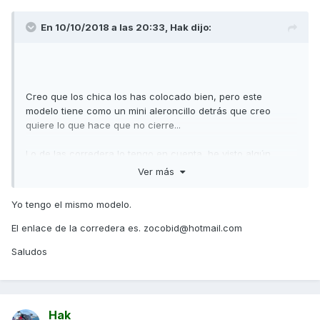
En 10/10/2018 a las 20:33,
Hak
dijo:
Creo que los chica los has colocado bien, pero este
modelo tiene como un mini aleroncillo detrás que creo
quiere lo que hace que no cierre...
Lo de las corredera lo tengo en cuenta, he visto algún
brico, pero no se donde comprarla (los enlaces que hay
Ver más
tienen tiempo y están ko)
Yo tengo el mismo modelo.
Saludos.
El enlace de la corredera es. zocobid@hotmail.com
Saludos
Hak