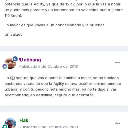
La cuestión es que soy un tío grandote, de 1,82 y unos
potencia que la Agility, ya que da 15 cv, por lo que la vas a notar
100kg y se me hace una moto pequeña. Sobre todo cuando
un punto más potente y un incremento en velocidad punta (sobre
voy por carretera, que no se si por mi inexperiencia o por
110 Km/h).
las limitaciones de la moto se hace una auténtica tortura,
Lo mejor es que vayas a un concesionario y la pruebes.
es como ir en una barca de lo que se menea con el aire.
Aparte de que mi moto no pasa de 80/90, supongo que no
Un saludo
puede conmigo.
Ahora voy a tener que coger un poco de carretera para ir a
trabajar y por eso había pensado en hacer el cambio. Nada
descabellado, unos 18 km diarios.
abhang
Publicado
9 de Octubre del 2018
Quería preguntar si alguien que haya hecho un cambio
similar me puede decir si voy a notar mucho el cambio.
La
SD
seguro que vas a notar el cambio a mejor, se ha hablado
Saludos y gracias
bastantes veces de que la Agility es una escúter eminentemente
urbana, y con tu peso lo nota mucho más, ya no te digo si vas
acompañado; en definitiva, seguro que acertarás.
Hak
Publicado
9 de Octubre del 2018