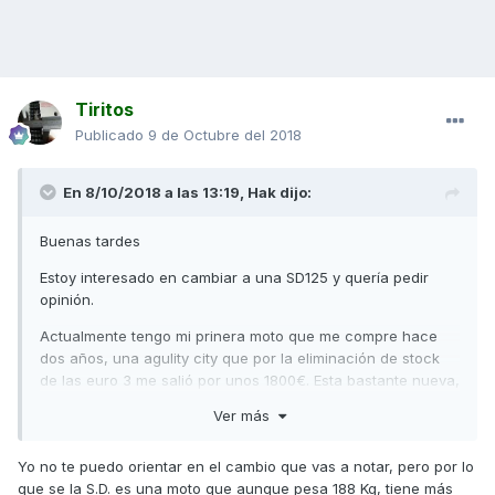
Tiritos
Publicado
9 de Octubre del 2018
En 8/10/2018 a las 13:19,
Hak
dijo:
Buenas tardes
Estoy interesado en cambiar a una SD125 y quería pedir
opinión.
Actualmente tengo mi prinera moto que me compre hace
dos años, una agulity city que por la eliminación de stock
de las euro 3 me salió por unos 1800€. Esta bastante nueva,
apenas tiene 6000km. Me ha dado algunos problemas,
Ver más
nada escandaloso pero he tenido que ir un par de veces a
ejecutar la garantía y una incluso con discusión y
Yo no te puedo orientar en el cambio que vas a notar, pero por lo
reclamación en el taller porque me querían cobrar.
que se la S.D. es una moto que aunque pesa 188 Kg, tiene más