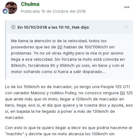
Chulma
Publicado
10 de Octubre del 2018
En 10/10/2018 a las 10:10,
Hak
dijo:
Me llama la atención lo de la velocidad, todos los
poseedores que leo de
SD
hablan de 100/110Km/h sin
problemas. Yo no sé otras Agility pero la mía ni por asomo
llega a esa velocidad. Sin forzarla la moto está comoda en
80km/h, forzándola 90 y 95Km/h yo solo, en llano y con el
motor soñando como si fuera a salir disparado....
Lo de los 100km/h es de marcador, yo tengo una People 125 GTI
con variador Malossi y rodillos Pulley, no conozco ninguna
SD
125
que ande más que mi moto, llegar a 120km/h de marcador en
llano, llega, eso sí, el día que quiere y le cuesta dios y ayuda, eso
sí, en bajada la he llegado a poner a más de 130km/h de
marcador.
Con esto lo que te quiero llegar a decir es que podría hacerme el
"machito" y decirte que mi moto alcanza los 130km/h sin