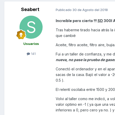
Seabert
Publicado
30 de Agosto del 2018
Increíble
pero cierto !!!
SD
300I 
Tras haberme tirado hacia atrás la 
que cambié
Usuarios
Aceite, filtro aceite, filtro aire, buj
141
Fui a un taller de confianza, y me 
nueva, no pase la prueba de gase
Conectó el ordenador y en el apar
sacas de la casa. Bajó el valor a -
0.5 ).
El relentí oscilaba entre 1500 y 20
Volvi al taller como me indicó, a v
valor optimo en -1 ( ya que una vez
inferiores a 0, pero cero ya no. ) y