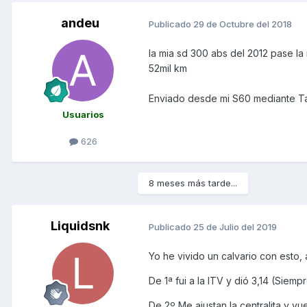
andeu
Publicado
29 de Octubre del 2018
la mia sd 300 abs del 2012 pase la
52mil km
Enviado desde mi S60 mediante T
Usuarios
626
8 meses más tarde...
Liquidsnk
Publicado
25 de Julio del 2019
Yo he vivido un calvario con esto, 
De 1ª fui a la ITV y dió 3,14 (Siem
De 2º Me ajustan la centralita y vu