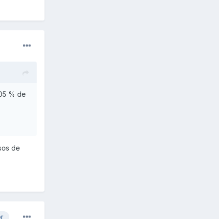
,05 % de
sos de
or