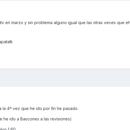
 itv en marzo y sin problema alguno igual que las otras veces que e
apatalk
a la 4ª vez que he ido por fin he pasado.
pre he ido a Bascones a las revisiones)
elvo 1,60