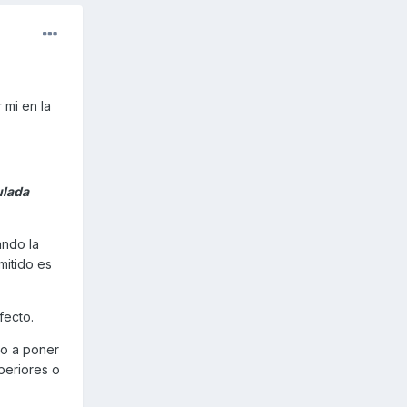
 mi en la
ulada
ando la
mitido es
fecto.
do a poner
uperiores o