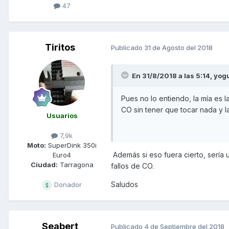
47
Tiritos
Publicado
31 de Agosto del 2018
En 31/8/2018 a las 5:14,
yog
Pues no lo entiendo, la mía es 
CO sin tener que tocar nada y 
Usuarios
7,9k
Moto:
SuperDink 350i
Además si eso fuera cierto, sería
Euro4
Ciudad:
Tarragona
fallos de CO.
Saludos
Donador
Seabert
Publicado
4 de Septiembre del 2018