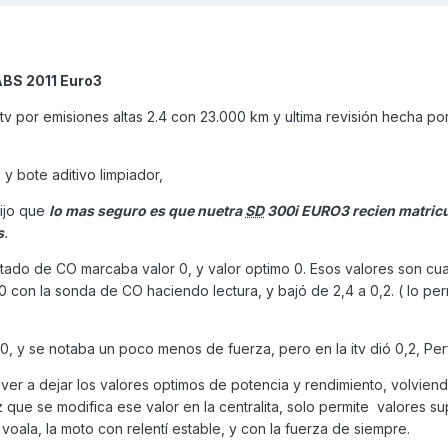
ABS 2011 Euro3
itv por emisiones altas 2.4 con 23.000 km y ultima revisión hecha por
ia. y bote aditivo limpiador,
dijo que
lo mas seguro es que nuetra
SD
300i EURO3 recien matric
s
.
tado de CO marcaba valor 0, y valor optimo 0. Esos valores son cu
20 con la sonda de CO haciendo lectura, y bajó de 2,4 a 0,2. ( lo per
00, y se notaba un poco menos de fuerza, pero en la itv dió 0,2, Per
olver a dejar los valores optimos de potencia y rendimiento, volvien
 que se modifica ese valor en la centralita, solo permite valores s
 voala, la moto con relentí estable, y con la fuerza de siempre.