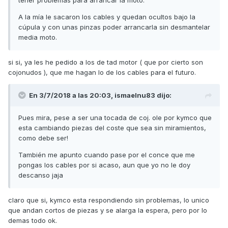
tener problemas para arrancar la moto.
A la mía le sacaron los cables y quedan ocultos bajo la
cúpula y con unas pinzas poder arrancarla sin desmantelar
media moto.
si si, ya les he pedido a los de tad motor ( que por cierto son
cojonudos ), que me hagan lo de los cables para el futuro.
En 3/7/2018 a las 20:03,
ismaelnu83
dijo:
Pues mira, pese a ser una tocada de coj. ole por kymco que
esta cambiando piezas del coste que sea sin miramientos,
como debe ser!
También me apunto cuando pase por el conce que me
pongas los cables por si acaso, aun que yo no le doy
descanso jaja
claro que si, kymco esta respondiendo sin problemas, lo unico
que andan cortos de piezas y se alarga la espera, pero por lo
demas todo ok.