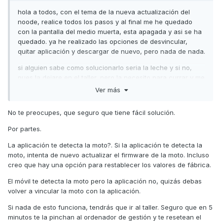
hola a todos, con el tema de la nueva actualización del
noode, realice todos los pasos y al final me he quedado
con la pantalla del medio muerta, esta apagada y asi se ha
quedado. ya he realizado las opciones de desvincular,
quitar aplicación y descargar de nuevo, pero nada de nada.
si alguien sabe como solucionarlo seria la leche y si no,
pues la dejare en el taller, pero la necesito para currar y me
da la vida a diario.
Ver más
gracias a todos de antemano.
No te preocupes, que seguro que tiene fácil solución.
Por partes.
La aplicación te detecta la moto?. Si la aplicación te detecta la
moto, intenta de nuevo actualizar el firmware de la moto. Incluso
creo que hay una opción para restablecer los valores de fábrica.
El móvil te detecta la moto pero la aplicación no, quizás debas
volver a vincular la moto con la aplicación.
Si nada de esto funciona, tendrás que ir al taller. Seguro que en 5
minutos te la pinchan al ordenador de gestión y te resetean el