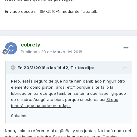
Enviado desde mi SM-J510FN mediante Tapatalk
cobrety
Publicado
20 de Marzo del 2018
En 20/3/2018 a las 14:42,
Tiritos
dijo:
Pero, estás seguro de que no te han cambiado ningún otro
elemento como pistón, aros, etc? porque si te falló la
lubricación parece que también se tenía que haber gripado
de cilindro. Asegúrate bien, porque si esto es así
Sí que
tendrás que hacerle un rodaje.
Saludos
Nada, solo lo referente al cigüeñal y sus juntas. No tocó nada del
arbol de levas o cilindro. Eso es lo que me dijeron. Gracias