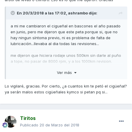
En 20/3/2018 a las 17:02,
ashrambo
dijo:
a mi me cambiaron el cigueñal en bascones el año pasado
en junio, pero me dijeron que este peta porque si, que no
hay ningun síntoma previo, ni es problema de falta de
lubricación...llevaba al dia todas las revisiones...
me dijeron que hiciera rodaje unos 500km sin darle al puño
a tope, no pasar de 8000 rpm, y a los 1000km revision.
Ver más
Eso si me cambiaron despues de los 1000km el reten del
cigüeñal porque perdia por ahi aceite...es importante que
compruebes todos los dias que no tengas fugas...
Lo vigilaré, gracias. Por cierto, ¿a cuantos km te petó el cigüeñal?
ya serán malos estos cigüeñales kymco si petan pq si...
Enviado desde mi SM-J510FN mediante Tapatalk
Tiritos
Publicado
20 de Marzo del 2018