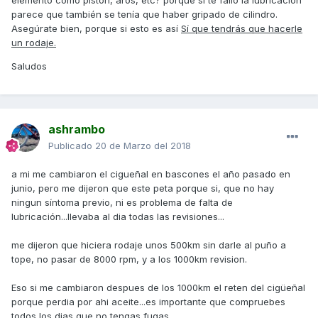
elemento como pistón, aros, etc? porque si te falló la lubricación
parece que también se tenía que haber gripado de cilindro.
Asegúrate bien, porque si esto es así
Sí que tendrás que hacerle
un rodaje.
Saludos
ashrambo
Publicado
20 de Marzo del 2018
a mi me cambiaron el cigueñal en bascones el año pasado en
junio, pero me dijeron que este peta porque si, que no hay
ningun síntoma previo, ni es problema de falta de
lubricación...llevaba al dia todas las revisiones...
me dijeron que hiciera rodaje unos 500km sin darle al puño a
tope, no pasar de 8000 rpm, y a los 1000km revision.
Eso si me cambiaron despues de los 1000km el reten del cigüeñal
porque perdia por ahi aceite...es importante que compruebes
todos los dias que no tengas fugas...