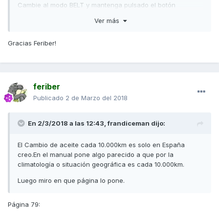
Cambie al modo BELT y mantenga pulsado el botón
“O” durante 2 segundos para apagar el testigo y
Ver más
reiniciar el contador.
• El testigo de cambio de correa (símbolo SERVICE)
Gracias Feriber!
se ilumina cuando se recorran 20.000 km.
Cambie al modo BELT y mantenga pulsado el botón
“O” durante 2 segundos para apagar el testigo y
reiniciar la indicación.
feriber
Publicado
2 de Marzo del 2018
En 2/3/2018 a las 12:43,
frandiceman
dijo:
El Cambio de aceite cada 10.000km es solo en España
creo.En el manual pone algo parecido a que por la
climatología o situación geográfica es cada 10.000km.
Luego miro en que página lo pone.
Página 79: