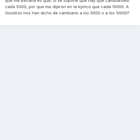
que me extraña es que, si se supone que hay que cambiarselo
cada 5000, por que me dijeron en la kymco que cada 10000. A
Vosotros hos han dicho de cambiarlo a los 5000 o a los 10000?