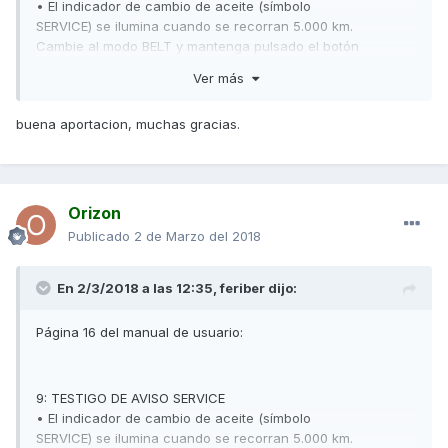
• El indicador de cambio de aceite (símbolo
SERVICE) se ilumina cuando se recorran 5.000 km.
Cambie al modo BELT y mantenga pulsado el botón
“O” durante 2 segundos para apagar el testigo y
Ver más
reiniciar el contador.
• El testigo de cambio de correa (símbolo SERVICE)
buena aportacion, muchas gracias.
se ilumina cuando se recorran 20.000 km.
Cambie al modo BELT y mantenga pulsado el botón
“O” durante 2 segundos para apagar el testigo y
reiniciar la indicación.
Orizon
Publicado
2 de Marzo del 2018
En 2/3/2018 a las 12:35,
feriber
dijo:
Página 16 del manual de usuario:
9: TESTIGO DE AVISO SERVICE
• El indicador de cambio de aceite (símbolo
SERVICE) se ilumina cuando se recorran 5.000 km.