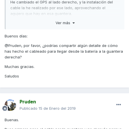
He cambiado el GPS al lado derecho, y la instalación del
cable la he realizado por ese lado, aprovechando el
agujero que hay en esa guantera.
Ver más
Además no he desmontado ninguna tapa, más que la
propia de la batería, ni he hecho ningún agujero, y los
cables no se ven, todo a través del propio chasis de la
Buenos días:
moto, con paciencia y maña
@Pruden, por favor, ¿podrías compartir algún detalle de cómo
También he aprovechado y he realizado la instalación del
has hecho el cableado para llegar desde la batería a la guantera
cableado de los guantes calefactables
derecha?
??
Muchas gracias.
Saludos
Pruden
Publicado
15 de Enero del 2019
Buenas.