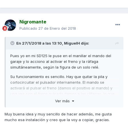
Nigromante
Publicado
27 de Enero del 2018
En 27/1/2018 a las 13:10,
MiguelH
dijo:
Pues yo en mi SD125 le puse en el manillar el mando del
garaje y lo acciono al activar el freno y la ráfaga
simultáneamente, según la figura de un solo relé.
Su funcionamiento es sencillo. Hay que quitar la pila y
cortocircuitar el pulsador internamente. El mando se
activará al pulsar el freno (damos el positivo al mando) y
una vez con el freno pulsado damos a las ráfagas, lo que
activará el relé y, con ello la masa del mando.
Ver más
Cuando me cambiaron la puerta a una con semáforo, tenía
Muy buena idea y muy sencillo de hacer además, me gusta
dos botones diferenciados para entrar o salir. Tuve que
mucho esa instalación y creo que la voy a copiar, gracias.
añadir otro relé para seleccionar un botón u otro. Ese
esquema es el de la imagen con los dos relés.