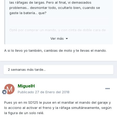
las ráfagas de largas. Pero al final, vi demasiados
problemas... desmontar todo, ocultarlo bien, cuando se
gaste la batería... que?
Opté por comprar un mando, y con cinta de doble cara de
la marca 3M (nada de chinos) lo pegué en la parte superior
Ver más
de la guantera.
Sencillo, fácil y económico.
A si lo llevo yo también, cambias de moto y te llevas el mando.
2 semanas más tarde...
MiguelH
Publicado
27 de Enero del 2018
Pues yo en mi SD125 le puse en el manillar el mando del garaje y
lo acciono al activar el freno y la ráfaga simultáneamente, según
la figura de un solo relé.