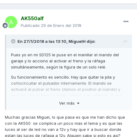
En ese caso no hay que cortocircuitar los botones, ya que
será el segundo relé el que se encargue de cerrar un
AK550alf
pulsador u otro.
Publicado
29 de Enero del 2018
La selección de botón la hacemos con La Luz de cruce. Al
salir del garaje y con ella apagada tendremos seleccionado
En 27/1/2018 a las 13:10,
MiguelH
dijo:
el botón de salir.
Cuando vayamos a entrar, lo lógico es que ya llevemos La
Pues yo en mi SD125 le puse en el manillar el mando del
Luz de cruce encendida, por lo que irá activo el pulsador 2,
garaje y lo acciono al activar el freno y la ráfaga
y con ello, al frenar y dar las ráfagas se abrirá la puerta
simultáneamente, según la figura de un solo relé.
para entrar.
Su funcionamiento es sencillo. Hay que quitar la pila y
Al leerlo puede parecer complicado pero analizando un
cortocircuitar el pulsador internamente. El mando se
poco los circuitos vereis que no es tan complicado y se
activará al pulsar el freno (damos el positivo al mando) y
puede montar una mañana.
una vez con el freno pulsado damos a las ráfagas, lo que
activará el relé y, con ello la masa del mando.
Ver más
Saludos
Cuando me cambiaron la puerta a una con semáforo, tenía
Muchas gracias Miguel, lo que pasa es que me han dicho que
dos botones diferenciados para entrar o salir. Tuve que
con la AK550 se complica un poco mas el tema y es que las
añadir otro relé para seleccionar un botón u otro. Ese
luces al ser de led no van a 12v y hay que ir a buscar donde
esquema es el de la imagen con los dos relés.
estan las luces de rafaga a 12v. Alguien sabe si esto es asi?