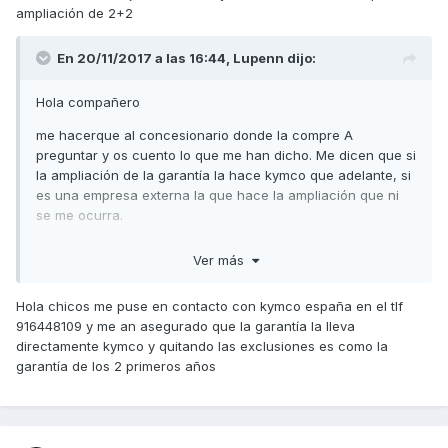
ampliación de 2+2
En 20/11/2017 a las 16:44,
Lupenn
dijo:
Hola compañero
me hacerque al concesionario donde la compre A
preguntar y os cuento lo que me han dicho. Me dicen que si
la ampliación de la garantía la hace kymco que adelante, si
es una empresa externa la que hace la ampliación que ni
se me ocurra.
Donde yo la compre es oficial kymco y Suzuky y por lo visto
Ver más
Suzuky hace un par de años hizo lo mismo pero los 2 años
extra la garantía la llevaba una aseguradora alemana y por
Hola chicos me puse en contacto con kymco españa en el tlf
lo visto cualquier excusa valía para no pagar.
916448109 y me an asegurado que la garantía la lleva
Yo mañana llamaré para cerciorarme de esto y
directamente kymco y quitando las exclusiones es como la
posiblemente también lo haga.
garantía de los 2 primeros años