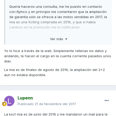
Queria haceros una consulta, me he puesto en contacto
con Kymco y en principio me comentaron que la ampliación
de garantía solo se ofrecia a las motos vendidas en 2017, la
mia es una Xciting comprada en 2016, y que si habia
cambios en la promoción me lo notificarian.
Pues bien, hoy al entrar en la pagina oficial de Kymco para
Ver más
repasar los datos de mi moto resulta que me da la opción
de extender la garantía a traves de la web.
Yo lo hice a través de la web. Simplemente rellenas los datos y
¿Alguno de vosotros lo ha hecho de esta manera?
andando, te hacen el cargo en la cuenta corriente pasados unos
dias.
Y si algún compañero lo ha hecho a traves del
consesionario tambien le agradeceria mucho que me lo
La mia es de finales de agosto de 2016, la ampliación del 2+2
dijese.
aun no estaba disponible.
Un saludo.
Lupenn
Publicado
21 de Noviembre del 2017
La kxct mia es de junio del 2016 y me mandaron un mail para la