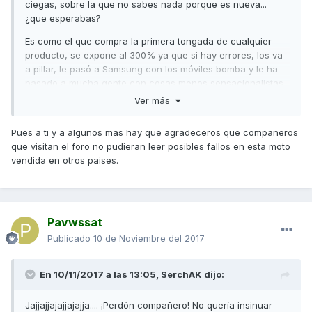
ciegas, sobre la que no sabes nada porque es nueva...
¿que esperabas?
Es como el que compra la primera tongada de cualquier
producto, se expone al 300% ya que si hay errores, los va
a pillar, le pasó a Samsung con los móviles bomba y le ha
pasado a mucha gente con cosas menos sensacionalistas
pero... las consolas por ejemplo, nadie en su sano juicio las
Ver más
compra antes de 6 meses a no ser que sea un fanático de
la marca.
Pues a ti y a algunos mas hay que agradeceros que compañeros
que visitan el foro no pudieran leer posibles fallos en esta moto
vendida en otros paises.
Pavwssat
Publicado
10 de Noviembre del 2017
En 10/11/2017 a las 13:05,
SerchAK
dijo:
Jajjajjajajjajajja.... ¡Perdón compañero! No quería insinuar