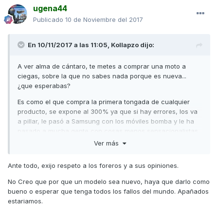
ugena44
Publicado
10 de Noviembre del 2017
En 10/11/2017 a las 11:05,
Kollapzo
dijo:
A ver alma de cántaro, te metes a comprar una moto a
ciegas, sobre la que no sabes nada porque es nueva...
¿que esperabas?
Es como el que compra la primera tongada de cualquier
producto, se expone al 300% ya que si hay errores, los va
a pillar, le pasó a Samsung con los móviles bomba y le ha
pasado a mucha gente con cosas menos sensacionalistas
pero... las consolas por ejemplo, nadie en su sano juicio las
Ver más
compra antes de 6 meses a no ser que sea un fanático de
la marca.
Ante todo, exijo respeto a los foreros y a sus opiniones.
No Creo que por que un modelo sea nuevo, haya que darlo como
bueno o esperar que tenga todos los fallos del mundo. Apañados
estariamos.