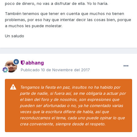
poco de dinero, no vas a disfrutar de ella. Yo lo haría.
También tenemos que tener en cuenta que muchos no tienen
problemas, por eso hay que intentar decir las cosas bien, porque
a muchos les puede molestar.
Un saludo
abhang
Publicado
10 de Noviembre del 2017
Tengamos la fiesta en paz, insultos no ha habido por
parte de nadie, si fuera así, se me obligaría a actuar por
el bien del foro y de nosotros, son expresiones que
pueden ser afortunadas o no, ya he comentado varias
veces que la escritura difiere de habla, así que
reconduzcamos el tema, cada uno puede opinar lo que
crea conveniente, siempre desde el respeto.