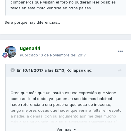
compañeros que visitan el foro no pudieran leer posibles
fallos en esta moto vendida en otros paises.
Será porque hay diferencias...
ugena44
Publicado
10 de Noviembre del 2017
En 10/11/2017 a las 12:13,
Kollapzo
dijo:
Creo que más que un insulto es una expresión que viene
como anillo al dedo, ya que en su sentido más habitual
hace referencia a una persona que peca de inocente,
tengo mejores cosas que hacer que venir a faltar el respeto
a nadie, a demás, con su argumento aún me deja mucho
más clara mi opinión, la cual si expresara abiertamente sí
podría considerarse una falta de respeto...
Ver más