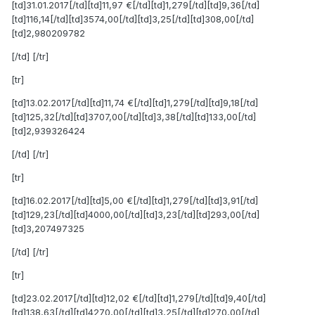
[td]31.01.2017[/td][td]11,97 €[/td][td]1,279[/td][td]9,36[/td]
[td]116,14[/td][td]3574,00[/td][td]3,25[/td][td]308,00[/td]
[td]2,980209782
[/td] [/tr]
[tr]
[td]13.02.2017[/td][td]11,74 €[/td][td]1,279[/td][td]9,18[/td]
[td]125,32[/td][td]3707,00[/td][td]3,38[/td][td]133,00[/td]
[td]2,939326424
[/td] [/tr]
[tr]
[td]16.02.2017[/td][td]5,00 €[/td][td]1,279[/td][td]3,91[/td]
[td]129,23[/td][td]4000,00[/td][td]3,23[/td][td]293,00[/td]
[td]3,207497325
[/td] [/tr]
[tr]
[td]23.02.2017[/td][td]12,02 €[/td][td]1,279[/td][td]9,40[/td]
[td]138,63[/td][td]4270,00[/td][td]3,25[/td][td]270,00[/td]