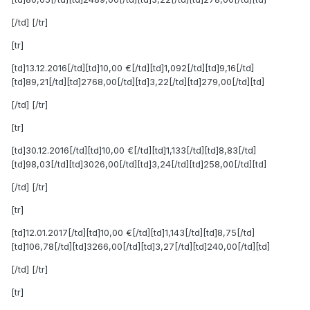
[/td] [/tr]
[tr]
[td]13.12.2016[/td][td]10,00 €[/td][td]1,092[/td][td]9,16[/td]
[td]89,21[/td][td]2768,00[/td][td]3,22[/td][td]279,00[/td][td]
[/td] [/tr]
[tr]
[td]30.12.2016[/td][td]10,00 €[/td][td]1,133[/td][td]8,83[/td]
[td]98,03[/td][td]3026,00[/td][td]3,24[/td][td]258,00[/td][td]
[/td] [/tr]
[tr]
[td]12.01.2017[/td][td]10,00 €[/td][td]1,143[/td][td]8,75[/td]
[td]106,78[/td][td]3266,00[/td][td]3,27[/td][td]240,00[/td][td]
[/td] [/tr]
[tr]