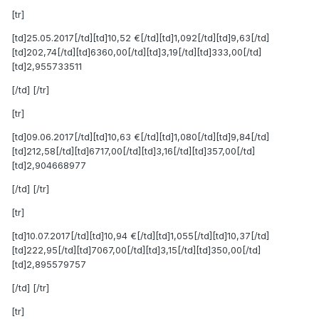
[tr]
[td]25.05.2017[/td][td]10,52 €[/td][td]1,092[/td][td]9,63[/td]
[td]202,74[/td][td]6360,00[/td][td]3,19[/td][td]333,00[/td]
[td]2,955733511
[/td] [/tr]
[tr]
[td]09.06.2017[/td][td]10,63 €[/td][td]1,080[/td][td]9,84[/td]
[td]212,58[/td][td]6717,00[/td][td]3,16[/td][td]357,00[/td]
[td]2,904668977
[/td] [/tr]
[tr]
[td]10.07.2017[/td][td]10,94 €[/td][td]1,055[/td][td]10,37[/td]
[td]222,95[/td][td]7067,00[/td][td]3,15[/td][td]350,00[/td]
[td]2,895579757
[/td] [/tr]
[tr]