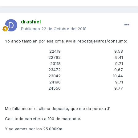
drashiel
Publicado
22 de Octubre del 2018
Yo ando tambien por esa cifra: KM al repostaje/litros/consumo:
22419
9,58
22762
9,41
23118
9,71
23472
9,67
23842
10,44
24196
9,71
24550
9,77
Me falta meter el ultimo deposito, que me da pereza :P
Casi todo carretera a 100 de marcador.
Y ya vamos por los 25.000Km.