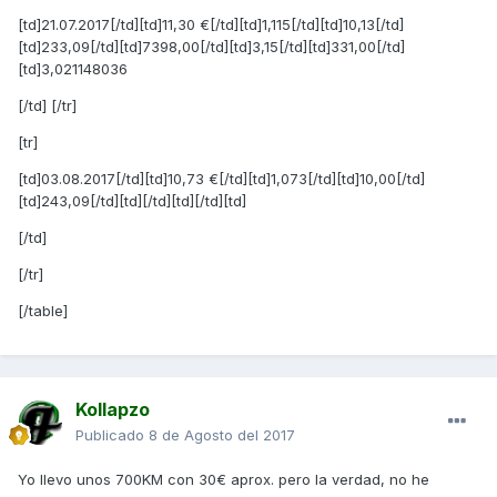
[td]21.07.2017[/td][td]11,30 €[/td][td]1,115[/td][td]10,13[/td]
[td]233,09[/td][td]7398,00[/td][td]3,15[/td][td]331,00[/td]
[td]3,021148036
[/td] [/tr]
[tr]
[td]03.08.2017[/td][td]10,73 €[/td][td]1,073[/td][td]10,00[/td]
[td]243,09[/td][td][/td][td][/td][td]
[/td]
[/tr]
[/table]
Kollapzo
Publicado
8 de Agosto del 2017
Yo llevo unos 700KM con 30€ aprox. pero la verdad, no he