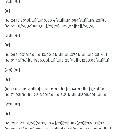
[/td] [/tr]
[tr]
[td]24.10.2016[/td][td]10,00 €[/td][td]1,084[/td][td]9,23[/td]
[td]52,11[/td][td]1619,00[/td][td]3,22[/td][td][/td][td]
[/td] [/tr]
[tr]
[td]06.11.2016[/td][td]10,00 €[/td][td]1,070[/td][td]9,35[/td]
[td]61,45[/td][td]1905,00[/td][td]3,23[/td][td]286,00[/td][td]
[/td] [/tr]
[tr]
[td]17.11.2016[/td][td]10,00 €[/td][td]1,044[/td][td]9,58[/td]
[td]71,03[/td][td]2211,00[/td][td]3,21[/td][td]306,00[/td][td]
[/td] [/tr]
[tr]
[td]29.11.2016[/td][td]10,00 €[/td][td]1,109[/td][td]9,02[/td]
[td]80,05[/td][td]2489,00[/td][td]3,22[/td][td]278,00[/td][td]