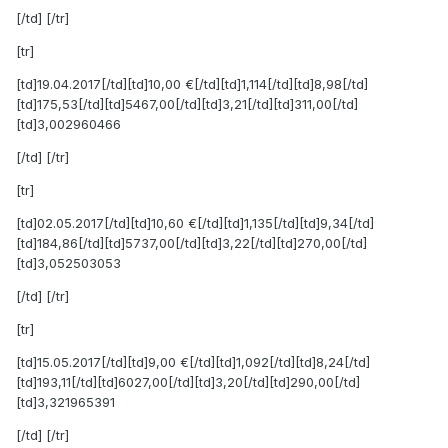
[/td] [/tr]
[tr]
[td]19.04.2017[/td][td]10,00 €[/td][td]1,114[/td][td]8,98[/td]
[td]175,53[/td][td]5467,00[/td][td]3,21[/td][td]311,00[/td]
[td]3,002960466
[/td] [/tr]
[tr]
[td]02.05.2017[/td][td]10,60 €[/td][td]1,135[/td][td]9,34[/td]
[td]184,86[/td][td]5737,00[/td][td]3,22[/td][td]270,00[/td]
[td]3,052503053
[/td] [/tr]
[tr]
[td]15.05.2017[/td][td]9,00 €[/td][td]1,092[/td][td]8,24[/td]
[td]193,11[/td][td]6027,00[/td][td]3,20[/td][td]290,00[/td]
[td]3,321965391
[/td] [/tr]