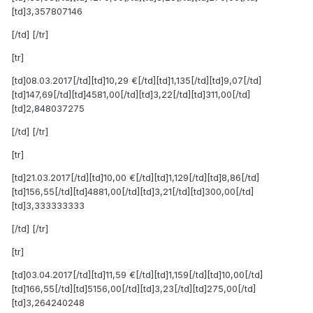
[td]3,357807146
[/td] [/tr]
[tr]
[td]08.03.2017[/td][td]10,29 €[/td][td]1,135[/td][td]9,07[/td]
[td]147,69[/td][td]4581,00[/td][td]3,22[/td][td]311,00[/td]
[td]2,848037275
[/td] [/tr]
[tr]
[td]21.03.2017[/td][td]10,00 €[/td][td]1,129[/td][td]8,86[/td]
[td]156,55[/td][td]4881,00[/td][td]3,21[/td][td]300,00[/td]
[td]3,333333333
[/td] [/tr]
[tr]
[td]03.04.2017[/td][td]11,59 €[/td][td]1,159[/td][td]10,00[/td]
[td]166,55[/td][td]5156,00[/td][td]3,23[/td][td]275,00[/td]
[td]3,264240248