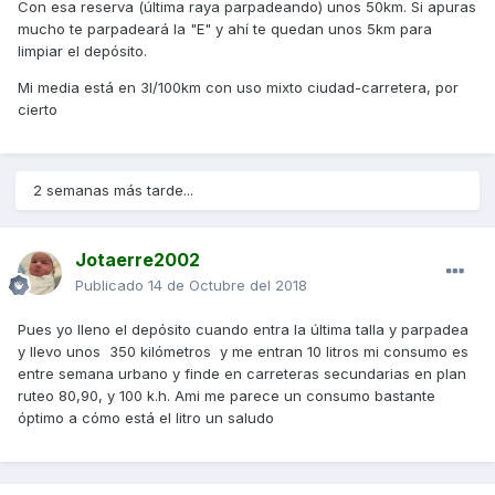
Con esa reserva (última raya parpadeando) unos 50km. Si apuras
Un Saludo
mucho te parpadeará la "E" y ahí te quedan unos 5km para
limpiar el depósito.
Mi media está en 3l/100km con uso mixto ciudad-carretera, por
cierto
2 semanas más tarde...
Jotaerre2002
Publicado
14 de Octubre del 2018
Pues yo lleno el depósito cuando entra la última talla y parpadea
y llevo unos 350 kilómetros y me entran 10 litros mi consumo es
entre semana urbano y finde en carreteras secundarias en plan
ruteo 80,90, y 100 k.h. Ami me parece un consumo bastante
óptimo a cómo está el litro un saludo