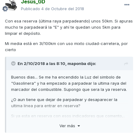
Jesús_GD
Publicado
4 de Octubre del 2018
Con esa reserva (última raya parpadeando) unos 50km. Si apuras
mucho te parpadeará la "E" y ahí te quedan unos 5km para
limpiar el depósito.
Mi media está en 3l/100km con uso mixto ciudad-carretera, por
cierto
En 2/10/2018 a las 8:10,
maponba
dijo:
Buenos dias... Se me ha encendido la Luz del simbolo de
"Gasolinera" y ha empezado a parpadear la ultima raya del
marcador del combustible. Supongo que sera la ya reserva.
¿O aun tiene que dejar de parpadear y desaparecer la
ultima linea para entrar en reserva?
Si ya esta en reserva con esos indicadores que comento,..
¿Cuantos km le puedo hacer?
Ver más
Gracias