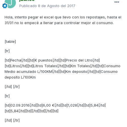
Publicado
8 de Agosto del 2017
Hola, intento pegar el excel que llevo con los repostajes, hasta el
31/01 no lo empecé a llenar para controlar mejor el consumo.
[table]
[tr]
[td]Fecha[/td][td]€ puestos[/td][td]Precio del Litro[/td]
[td]Litros[/td][td]Litros Totales[/td][td]Km Totales[/td][td]Consumo
Medio acumulado L/100KM[/td][td]Km deposito[/td][td]Consumo
deposito L/100Km
[/td] [/tr]
[tr]
[td]02.09.2016[/td][td]6,00 €[/td][td]1,028[/td][td]5,84[/td]
[td]5,84[/td][td][/td][td][/td][td]
[/td] [/tr]