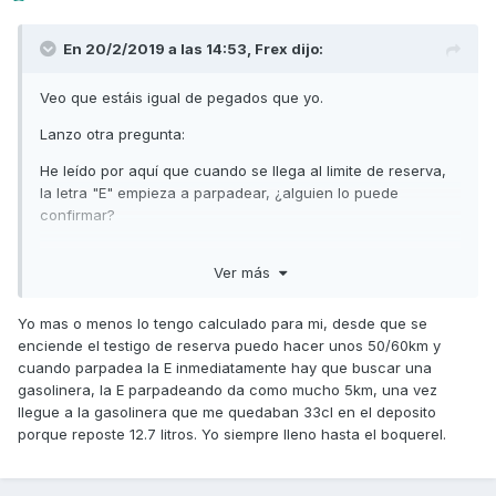
En 20/2/2019 a las 14:53,
Frex
dijo:
Veo que estáis igual de pegados que yo.
Lanzo otra pregunta:
He leído por aquí que cuando se llega al limite de reserva,
la letra "E" empieza a parpadear, ¿alguien lo puede
confirmar?
Ver más
Saludos.
Yo mas o menos lo tengo calculado para mi, desde que se
enciende el testigo de reserva puedo hacer unos 50/60km y
cuando parpadea la E inmediatamente hay que buscar una
gasolinera, la E parpadeando da como mucho 5km, una vez
llegue a la gasolinera que me quedaban 33cl en el deposito
porque reposte 12.7 litros. Yo siempre lleno hasta el boquerel.