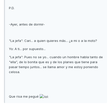
P.D.
-Ayer, antes de dormir-
"La jefa": Cari... a quien quieres más... ¿a mi o a la moto?
Yo: A ti... por supuesto...
"La jefa": Pues no se yo... cuando un hombre habla tanto de
"ella", de lo bonita que es y de los planes que tiene para
pasar tiempo juntos... se llama amor y me estoy poniendo
celosa.
Que risa me pegué