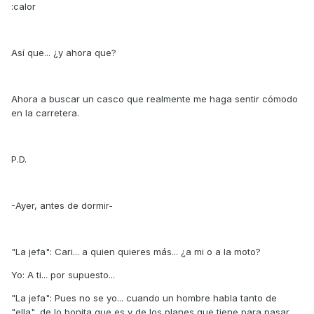
:calor
Así que... ¿y ahora que?
Ahora a buscar un casco que realmente me haga sentir cómodo
en la carretera.
P.D.
-Ayer, antes de dormir-
"La jefa": Cari... a quien quieres más... ¿a mi o a la moto?
Yo: A ti... por supuesto...
"La jefa": Pues no se yo... cuando un hombre habla tanto de
"ella", de lo bonita que es y de los planes que tiene para pasar