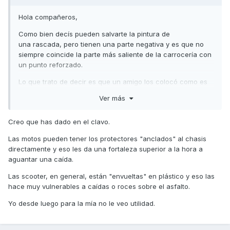
Hola compañeros,
Como bien decís pueden salvarte la pintura de
una rascada, pero tienen una parte negativa y es que no
siempre coincide la parte más saliente de la carrocería con
un punto reforzado.
Lo que trato de decir es que un amigo los colocó como es
lógico en los puntos donde el escuter podía hacer contacto
Ver más
con el suelo, pero en esos puntos los plásticos no
apoyaban sobre el bastidor. Un día se le cayó la moto y los
Creo que has dado en el clavo.
protectores causaron la rotura de la carrocería al empujarla
hacia adentro.
Las motos pueden tener los protectores "anclados" al chasis
directamente y eso les da una fortaleza superior a la hora a
Vamos, que fue peor el remedio que la enfermedad.
aguantar una caída.
Un saludo.
Las scooter, en general, están "envueltas" en plástico y eso las
hace muy vulnerables a caídas o roces sobre el asfalto.
Yo desde luego para la mía no le veo utilidad.