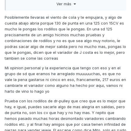
Quisiera saber con qué rodillos (gramaje) te lo
Ver más
montaron y si tienes alguna modificación más.
Yo le puse los de 11,8gr, y además tengo el escape
Posiblemente llevaras el viento de cola y te empujara, y algo de
Ver más
JCosta.
cuesta abajo abria porque 130 de punta en una 125 con 15CV es
mucho le pongas los rodillos que le pongas. En una sd 125
precisamente de un amigo hicimos muchas pruebas y
conbinaciones de rodillos y no es que sea algo muy notorio, le
Un saludo!
podras sacar algo de mejor salida pero no mucho mas, pongas lo
(Pues en llano superado los 125kmh y llevo mismo
que le pongas, dicen que el variador de J costa es lo mejor, pero
gramaje 11,8gr y nada mas,cuantos cv es la tulla)
tambien se come las correas
Mi opinion personal y la experiencia que tengo con eso y en el
grupo de sd que eramos he arreglado muuuuuchas, es que no
Enviado desde mi Redmi Note 4 mediante Tapatalk
vale la pena gastarse ni cinco en eso, francamente, 217 euros en
cambiarle el variador como alguno ha hecho por aqui, vamos ni
harto de vino lo hago yo
Prueba con los rodillos de dr-pulley que creo que es lo mejor que
hay, e igual, puedes sacarle algo de mas alegria en salidas, pero
de punta no, son los cv que hay y no hay mas. Y repito que
hemos pasado muchas horas desmontado variadores cambiando
rodillos etc. y al final hay amigos que por casa tienen infinidad de
piezas para vender jejeje. El escape como dice Mito, solo es ruido