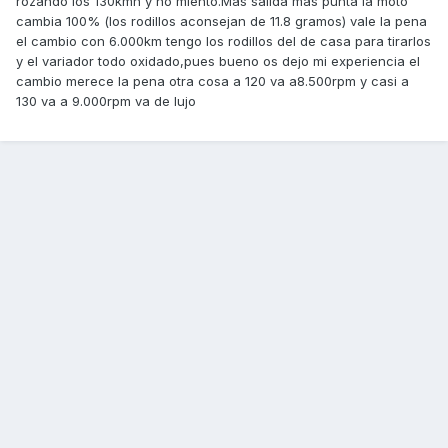
rozando los 130kmh y no miento.Mas salida mas punta la moto
cambia 100% (los rodillos aconsejan de 11.8 gramos) vale la pena
el cambio con 6.000km tengo los rodillos del de casa para tirarlos
y el variador todo oxidado,pues bueno os dejo mi experiencia el
cambio merece la pena otra cosa a 120 va a8.500rpm y casi a
130 va a 9.000rpm va de lujo