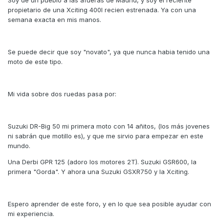
Soy de un pueblo a las afueras de Madrid, y soy el reciente
propietario de una Xciting 400I recien estrenada. Ya con una
semana exacta en mis manos.
Se puede decir que soy "novato", ya que nunca habia tenido una
moto de este tipo.
Mi vida sobre dos ruedas pasa por:
Suzuki DR-Big 50 mi primera moto con 14 añitos, (los más jovenes
ni sabrán que motillo es), y que me sirvio para empezar en este
mundo.
Una Derbi GPR 125 (adoro los motores 2T). Suzuki GSR600, la
primera "Gorda". Y ahora una Suzuki GSXR750 y la Xciting.
Espero aprender de este foro, y en lo que sea posible ayudar con
mi experiencia.