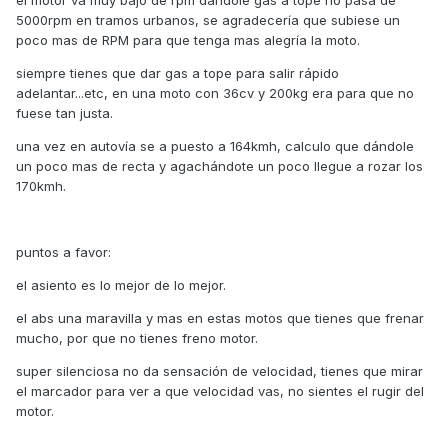
el motor va muy bajo de rpm dándole gas a tope no pasa de
5000rpm en tramos urbanos, se agradecería que subiese un
poco mas de RPM para que tenga mas alegría la moto.
siempre tienes que dar gas a tope para salir rápido
adelantar...etc, en una moto con 36cv y 200kg era para que no
fuese tan justa.
una vez en autovía se a puesto a 164kmh, calculo que dándole
un poco mas de recta y agachándote un poco llegue a rozar los
170kmh.
puntos a favor:
el asiento es lo mejor de lo mejor.
el abs una maravilla y mas en estas motos que tienes que frenar
mucho, por que no tienes freno motor.
super silenciosa no da sensación de velocidad, tienes que mirar
el marcador para ver a que velocidad vas, no sientes el rugir del
motor.