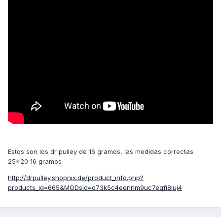
Estos son los dr pulley de 16 gramos, las medidas correctas.
25x20 16 gramos
http://drpulley.shopnix.de/product_info.php?
products_id=665&MODsid=o73k5c4eenrlm9uc7eqfi8iuj4