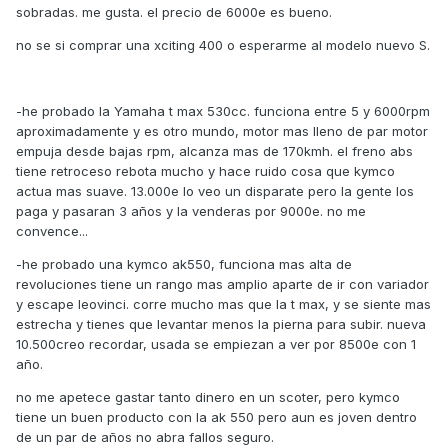
sobradas. me gusta. el precio de 6000e es bueno.
no se si comprar una xciting 400 o esperarme al modelo nuevo S.
-he probado la Yamaha t max 530cc. funciona entre 5 y 6000rpm
aproximadamente y es otro mundo, motor mas lleno de par motor
empuja desde bajas rpm, alcanza mas de 170kmh. el freno abs
tiene retroceso rebota mucho y hace ruido cosa que kymco
actua mas suave. 13.000e lo veo un disparate pero la gente los
paga y pasaran 3 años y la venderas por 9000e. no me
convence...
-he probado una kymco ak550, funciona mas alta de
revoluciones tiene un rango mas amplio aparte de ir con variador
y escape leovinci. corre mucho mas que la t max, y se siente mas
estrecha y tienes que levantar menos la pierna para subir. nueva
10.500creo recordar, usada se empiezan a ver por 8500e con 1
año.
no me apetece gastar tanto dinero en un scoter, pero kymco
tiene un buen producto con la ak 550 pero aun es joven dentro
de un par de años no abra fallos seguro.