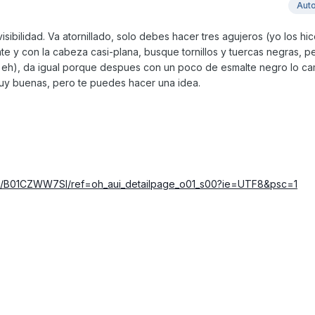
Aut
isibilidad. Va atornillado, solo debes hacer tres agujeros (yo los h
nte y con la cabeza casi-plana, busque tornillos y tuercas negras, p
h), da igual porque despues con un poco de esmalte negro lo ca
uy buenas, pero te puedes hacer una idea.
ct/B01CZWW7SI/ref=oh_aui_detailpage_o01_s00?ie=UTF8&psc=1