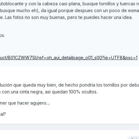
autoblocante y con la cabeza casi-plana, busque tornillos y tuercas 
 busque mucho eh), da igual porque despues con un poco de esma
e. Las fotos no son muy buenas, pero te puedes hacer una idea.
os.
duct/B01CZWW7SI/ref=oh_aui_detailpage_o01_s00?ie=UTF8&psc=1
ución que queda muy bien, de hecho pondría los tornillos por deb
ía con una cinta negra, asi quedan 100% ocultos.
ner que hacer agujero....
al?