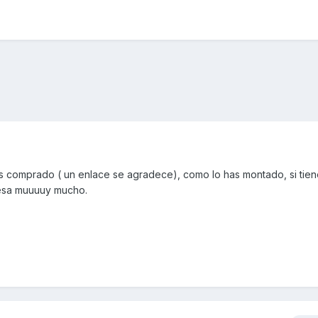
s comprado ( un enlace se agradece), como lo has montado, si tie
teresa muuuuy mucho.