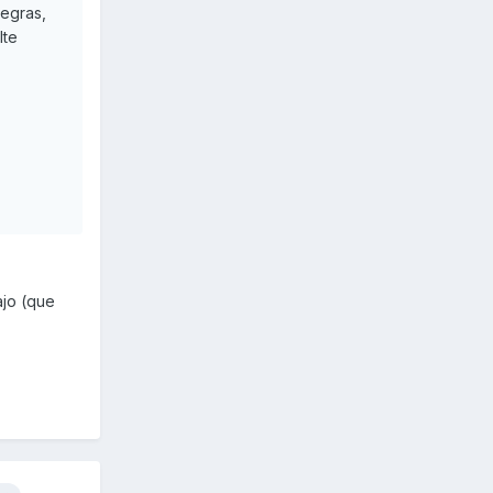
negras,
lte
ajo (que