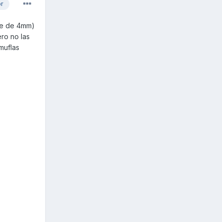
or
ice de 4mm)
ero no las
muflas