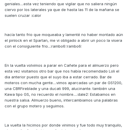
geniales....esta vez teniendo que vigilar que no saliera ningún
ciervo por los laterales ya que de hasta las 11 de la mañana se
suelen cruzar :calor
hacía tanto frio que moqueaba y lamenté no haber montado aún
el pinlock en el Spartan, me vi obligado a abrir un poco la visera
con el consiguiente frio...:rambo6::rambo6:
En la vuelta volvimos a parar en Cañete para el almuerzo pero
esta vez visitamos otro bar que nos había recomendado Loli el
dia anterior puesto que el suyo iba a estar cerrado. Bar de
moteros con mucha gente....vimos aparcadas un par de GS1200,
una CBRFireblade y una ducati 999, alucinante. también una
Kawa tipo GS, no recuerdo el nombre....:dale2: Estabamos en
nuestra salsa. Almuerzo bueno, intercambiamos una palabras
con el grupo motero y seguimos.
La vuelta la hicimos por donde vinimos y fue todo muy tranquilo,