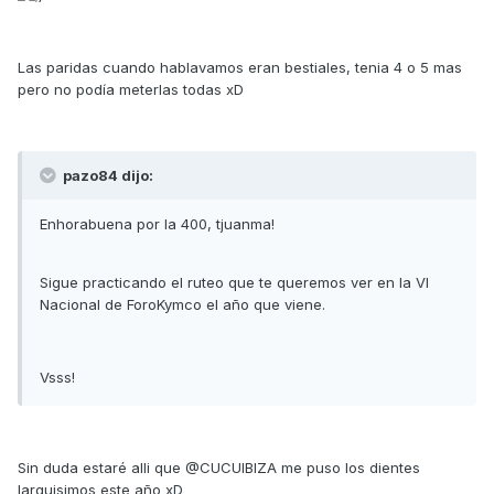
Las paridas cuando hablavamos eran bestiales, tenia 4 o 5 mas
pero no podía meterlas todas xD
pazo84 dijo:
Enhorabuena por la 400, tjuanma!
Sigue practicando el ruteo que te queremos ver en la VI
Nacional de ForoKymco el año que viene.
Vsss!
Sin duda estaré alli que @CUCUIBIZA me puso los dientes
larguisimos este año xD