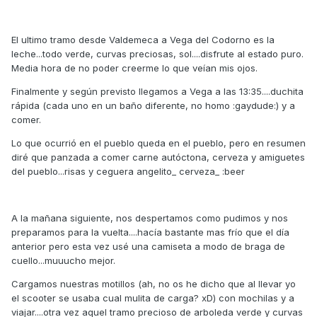
El ultimo tramo desde Valdemeca a Vega del Codorno es la
leche...todo verde, curvas preciosas, sol....disfrute al estado puro.
Media hora de no poder creerme lo que veían mis ojos.
Finalmente y según previsto llegamos a Vega a las 13:35....duchita
rápida (cada uno en un baño diferente, no homo :gaydude:) y a
comer.
Lo que ocurrió en el pueblo queda en el pueblo, pero en resumen
diré que panzada a comer carne autóctona, cerveza y amiguetes
del pueblo...risas y ceguera angelito_ cerveza_ :beer
A la mañana siguiente, nos despertamos como pudimos y nos
preparamos para la vuelta....hacía bastante mas frío que el día
anterior pero esta vez usé una camiseta a modo de braga de
cuello...muuucho mejor.
Cargamos nuestras motillos (ah, no os he dicho que al llevar yo
el scooter se usaba cual mulita de carga? xD) con mochilas y a
viajar....otra vez aquel tramo precioso de arboleda verde y curvas