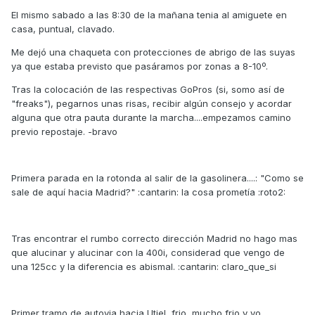
El mismo sabado a las 8:30 de la mañana tenia al amiguete en
casa, puntual, clavado.
Me dejó una chaqueta con protecciones de abrigo de las suyas
ya que estaba previsto que pasáramos por zonas a 8-10º.
Tras la colocación de las respectivas GoPros (si, somo así de
"freaks"), pegarnos unas risas, recibir algún consejo y acordar
alguna que otra pauta durante la marcha....empezamos camino
previo repostaje. -bravo
Primera parada en la rotonda al salir de la gasolinera....: "Como se
sale de aquí hacia Madrid?" :cantarin: la cosa prometía :roto2:
Tras encontrar el rumbo correcto dirección Madrid no hago mas
que alucinar y alucinar con la 400i, considerad que vengo de
una 125cc y la diferencia es abismal. :cantarin: claro_que_si
Primer tramo de autovia hacia Utiel, frio, mucho frio y yo