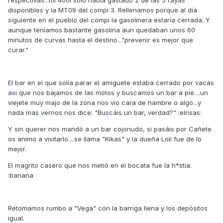
respectivas...mi 400i solo había gastado 2 de las 5 rayas
disponibles y la MT09 del compi 3. Rellenamos porque al día
siguiente en el pueblo del compi la gasolinera estaría cerrada. Y
aunque teníamos bastante gasolina aun quedaban unos 60
minutos de curvas hasta el destino..."prevenir es mejor que
curar."
El bar en el que solía parar el amiguete estaba cerrado por vacas
asi que nos bajamos de las motos y buscamos un bar a pie....un
viejete muy majo de la zona nos vio cara de hambre o algo...y
nada mas vernos nos dice: "Buscáis un bar, verdad?" :elrisas:
Y sin querer nos mandó a un bar cojonudo, si pasáis por Cañete
os animo a visitarlo....se llama "Kikas" y la dueña Loli fue de lo
mejor.
El magrito casero que nos metió en el bocata fue la h*stia.
:banana
Retomamos rumbo a "Vega" con la barriga llena y los depósitos
igual.