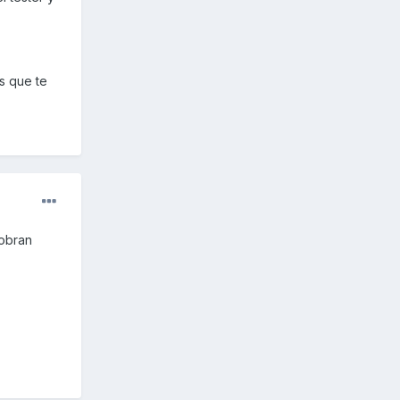
s que te
cobran