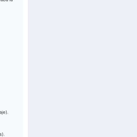
aje).
s).