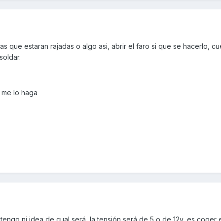
s que estaran rajadas o algo asi, abrir el faro si que se hacerlo, c
soldar.
 me lo haga
tengo ni idea de cual será, la tensión será de 5 o de 12v, es coger e