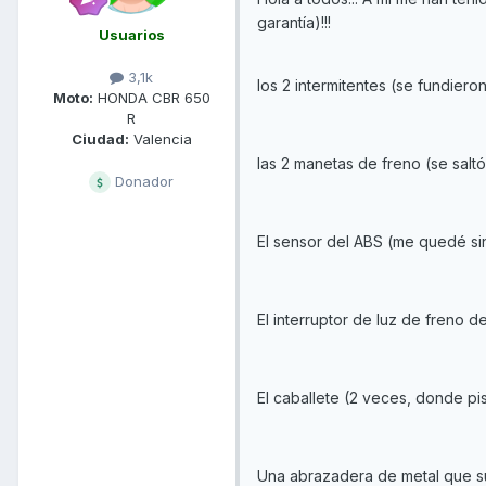
garantía)!!!
Usuarios
3,1k
los 2 intermitentes (se fundiero
Moto:
HONDA CBR 650
R
Ciudad:
Valencia
las 2 manetas de freno (se salt
Donador
El sensor del ABS (me quedé sin
El interruptor de luz de freno d
El caballete (2 veces, donde pi
Una abrazadera de metal que suje