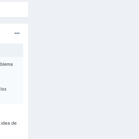
oblema
 los
i idea de