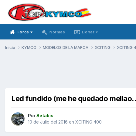
Foros
Normas
Donar
Inicio
KYMCO
MODELOS DE LA MARCA
XCITING
XCITING 
Led fundido (me he quedado mellao..
Por
Setabis
10 de Julio del 2016
en
XCITING 400