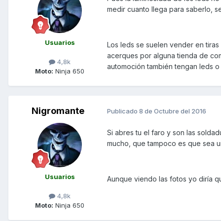
medir cuanto llega para saberlo, s
Usuarios
Los leds se suelen vender en tiras
acerques por alguna tienda de com
4,8k
automoción también tengan leds o 
Moto:
Ninja 650
Nigromante
Publicado
8 de Octubre del 2016
Si abres tu el faro y son las solda
mucho, que tampoco es que sea un
Usuarios
Aunque viendo las fotos yo diría que
4,8k
Moto:
Ninja 650