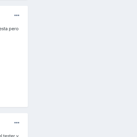
uesta pero
l tester y