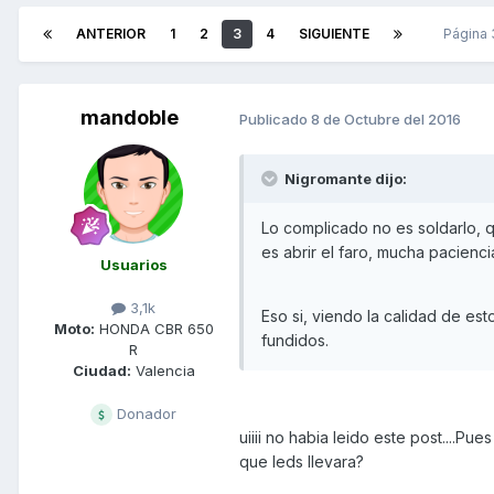
ANTERIOR
1
2
3
4
SIGUIENTE
Página
mandoble
Publicado
8 de Octubre del 2016
Nigromante dijo:
Lo complicado no es soldarlo, 
es abrir el faro, mucha pacienc
Usuarios
3,1k
Eso si, viendo la calidad de est
Moto:
HONDA CBR 650
fundidos.
R
Ciudad:
Valencia
Donador
uiiii no habia leido este post....P
que leds llevara?