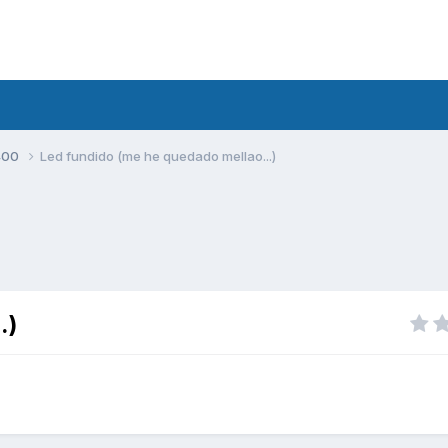
400
Led fundido (me he quedado mellao...)
.)