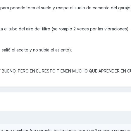
 para ponerlo toca el suelo y rompe el suelo de cemento del garaje
el tubo del aire del filtro (se rompió 2 veces por las vibraciones).
salió el aceite y no subía el asiento).
Y BUENO, PERO EN EL RESTO TIENEN MUCHO QUE APRENDER EN 
ido que cambiar (en garantía hasta ahora, pero en 1 semana se me a