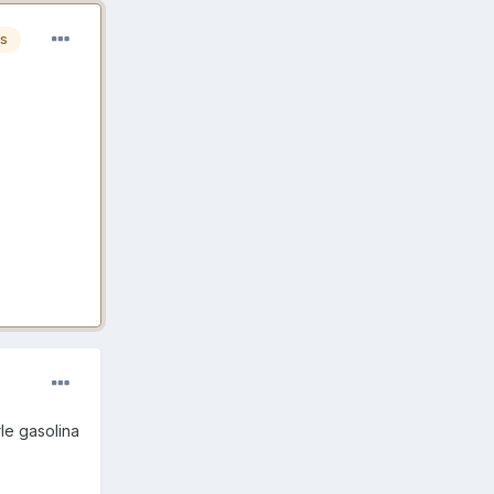
es
le gasolina