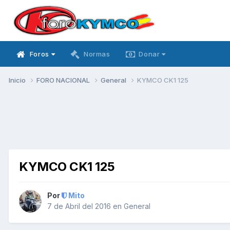
Foros
Normas
Donar
Inicio
FORO NACIONAL
General
KYMCO CK1 125
KYMCO CK1 125
Por
Mito
7 de Abril del 2016
en
General