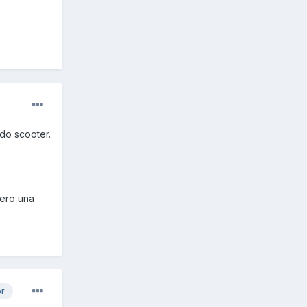
do scooter.
pero una
or