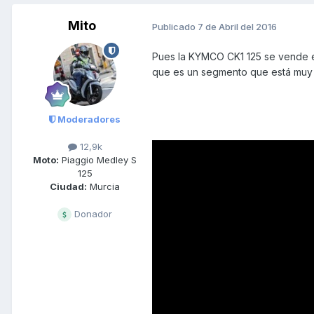
Mito
Publicado
7 de Abril del 2016
Pues la KYMCO CK1 125 se vende e
que es un segmento que está muy 
Moderadores
12,9k
Moto:
Piaggio Medley S
125
Ciudad:
Murcia
Donador