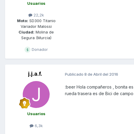
Usuarios
22,2k
Moto:
SD300 Titanio
Variador Malossi
Ciudad:
Molina de
Segura (Murcia)
Donador
j.j.a.f.
Publicado
8 de Abril del 2016
:beer Hola compañeros , bonita es
rueda trasera es de Bici de campo 
Usuarios
6,3k