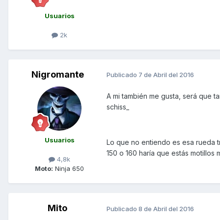
Usuarios
2k
Nigromante
Publicado
7 de Abril del 2016
A mi también me gusta, será que t
schiss_
Usuarios
Lo que no entiendo es esa rueda t
150 o 160 haría que estás motillos
4,8k
Moto:
Ninja 650
Mito
Publicado
8 de Abril del 2016