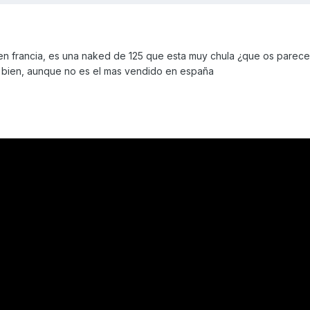
n francia, es una naked de 125 que esta muy chula ¿que os parece
bien, aunque no es el mas vendido en españa