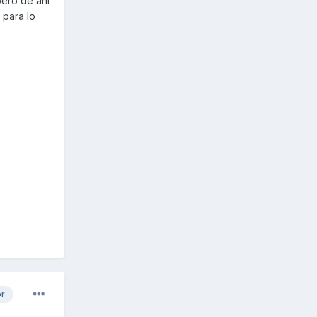
pero de ahí
 para lo
or