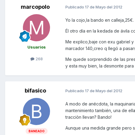
marcopolo
Publicado
17 de Mayo del 2012
Yo la cojo,la bando en calleja,25€.
Él otro día en la kedada de ávila 
Me explico,baje con exu gabriel y 
Usuarios
marcador 140,creo q llegó a pasars
268
Me quede sorprendido de las prest
y esta muy bien, la desmonte para 
bifasico
Publicado
17 de Mayo del 2012
A modo de anécdota, la maquinaria 
mantenimiento también, una de ell
tracciòn llevan? Bando!
Aunque una medida grande pero so
BANEADO