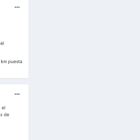
él
0 km puesta
 el
as de