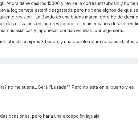
gti. Ahora tiene casi los 15000 y revisé la correa mitsuboshi y no tie
 nueva. logicamete estará desgastada pero no tiene signos de que s
siguiente revision... La Bando es una buena marca, pero he de decir 
urro las utilizamos en motores japoneses y americanos de alto rendi
cas asiaticas y japonesas confian en ellas...por algo será..
 mitsuboshi compras 3 bando; y una posible rotura no causa tantos
na? no me suena... Será "La rada"? Pero no esta en el puerto y es
as ocasiones, pero haria una excepciòn jajajaja