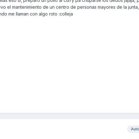
las eso si, preparo un pollo al curry pa chuparse los dedos jajaja, 
evo el mantenimiento de un centro de personas mayores de la junta,
ndo me llaman con algo roto :colleja
Aut