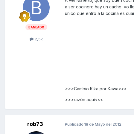
A ver Maferto, que soy buen cocinil
a ser cocinero hay un cacho, yo ll
único que entro a la cocina es cua
BANEADO
2,5k
>>>Cambio Kika por Kawa<<<
>>>razòn aquí<<<
rob73
Publicado
18 de Mayo del 2012