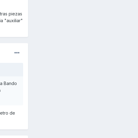
tras piezas
a "auxiliar"
ea Bando
a
metro de