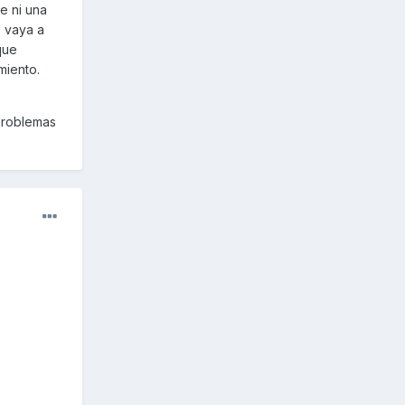
ne ni una
e vaya a
que
miento.
 problemas