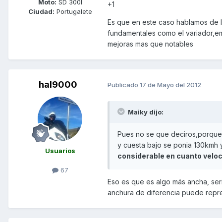
Moto:
SD 300I
+1
Ciudad:
Portugalete
Es que en este caso hablamos de l
fundamentales como el variador,emb
mejoras mas que notables
hal9000
Publicado
17 de Mayo del 2012
Maiky dijo:
Pues no se que deciros,porque
y cuesta bajo se ponia 130kmh y
Usuarios
considerable en cuanto veloc
67
Eso es que es algo más ancha, seri
anchura de diferencia puede repre