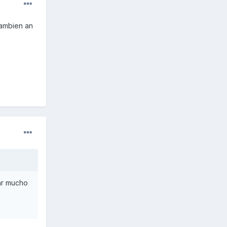
tambien an
car mucho