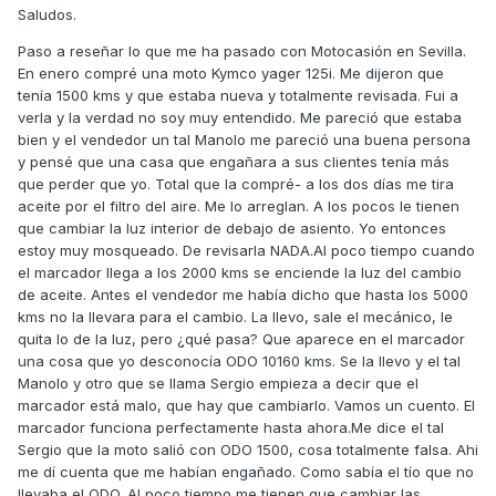
Saludos.
Paso a reseñar lo que me ha pasado con Motocasión en Sevilla.
En enero compré una moto Kymco yager 125i. Me dijeron que
tenía 1500 kms y que estaba nueva y totalmente revisada. Fui a
verla y la verdad no soy muy entendido. Me pareció que estaba
bien y el vendedor un tal Manolo me pareció una buena persona
y pensé que una casa que engañara a sus clientes tenía más
que perder que yo. Total que la compré- a los dos días me tira
aceite por el filtro del aire. Me lo arreglan. A los pocos le tienen
que cambiar la luz interior de debajo de asiento. Yo entonces
estoy muy mosqueado. De revisarla NADA.Al poco tiempo cuando
el marcador llega a los 2000 kms se enciende la luz del cambio
de aceite. Antes el vendedor me había dicho que hasta los 5000
kms no la llevara para el cambio. La llevo, sale el mecánico, le
quita lo de la luz, pero ¿qué pasa? Que aparece en el marcador
una cosa que yo desconocía ODO 10160 kms. Se la llevo y el tal
Manolo y otro que se llama Sergio empieza a decir que el
marcador está malo, que hay que cambiarlo. Vamos un cuento. El
marcador funciona perfectamente hasta ahora.Me dice el tal
Sergio que la moto salió con ODO 1500, cosa totalmente falsa. Ahi
me dí cuenta que me habían engañado. Como sabía el tío que no
llevaba el ODO. Al poco tiempo me tienen que cambiar las