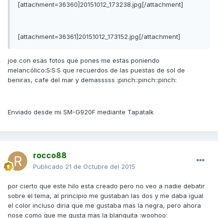
[attachment=36360]20151012_173238.jpg[/attachment]
[attachment=36361]20151012_173152.jpg[/attachment]
joe con esas fotos que pones me estas poniendo
melancólico:S:S:S que recuerdos de las puestas de sol de
beniras, cafe del mar y demasssss :pinch::pinch::pinch:
Enviado desde mi SM-G920F mediante Tapatalk
rocco88
Publicado
21 de Octubre del 2015
por cierto que este hilo esta creado pero no veo a nadie debatir
sobre el tema, al principio me gustaban las dos y me daba igual
el color incluso diria que me gustaba mas la negra, pero ahora
nose como que me gusta mas la blanquita :woohoo: