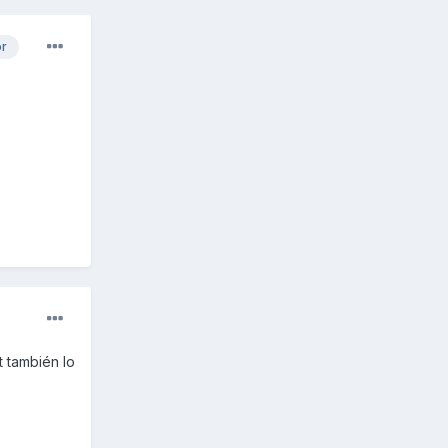
or
t también lo