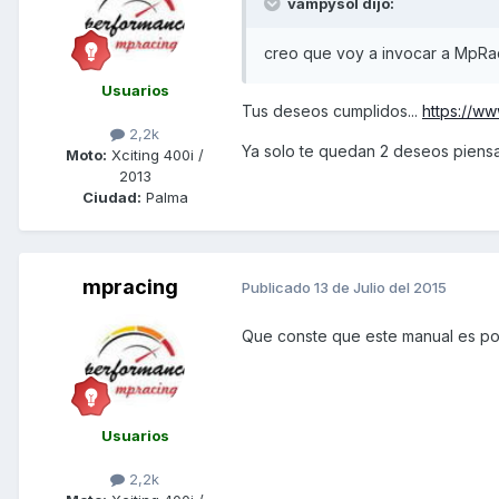
vampysol dijo:
creo que voy a invocar a MpRaci
Usuarios
Tus deseos cumplidos...
https://
2,2k
Ya solo te quedan 2 deseos piensa 
Moto:
Xciting 400i /
2013
Ciudad:
Palma
mpracing
Publicado
13 de Julio del 2015
Que conste que este manual es por
Usuarios
2,2k