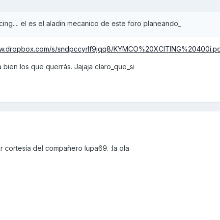
ng.... el es el aladin mecanico de este foro planeando_
www.dropbox.com/s/sndpccyrlf9jqq8/KYMCO%20XCITING%20400i.p
bien los que querrás. Jajaja claro_que_si
 cortesía del compañero lupa69. :la ola