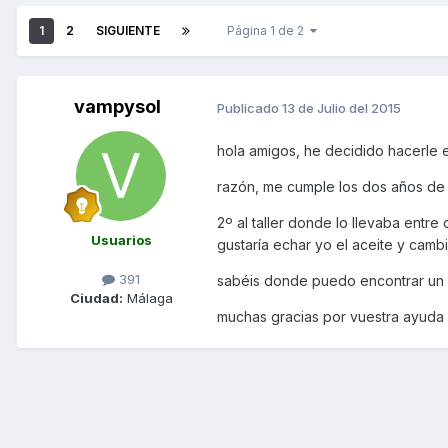
1
2
SIGUIENTE
Página 1 de 2
vampysol
Publicado
13 de Julio del 2015
hola amigos, he decidido hacerle e
razón, me cumple los dos años de 
2º al taller donde lo llevaba ent
Usuarios
gustaría echar yo el aceite y cambi
391
sabéis donde puedo encontrar un m
Ciudad:
Málaga
muchas gracias por vuestra ayuda 