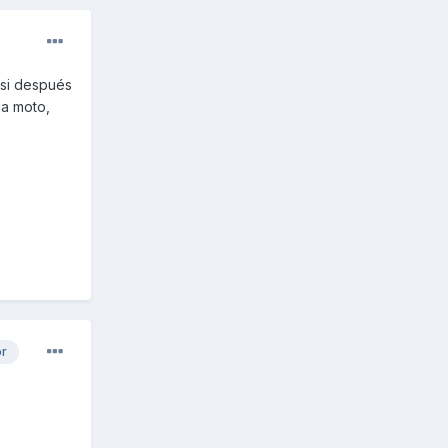
_si después
la moto,
or