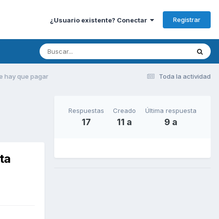
Registrar
¿Usuario existente? Conectar
ue hay que pagar
Toda la actividad
Respuestas
Creado
Última respuesta
17
11 a
9 a
ta