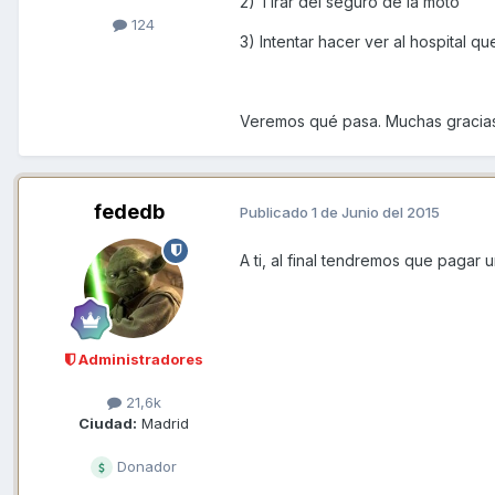
2) Tirar del seguro de la moto
124
3) Intentar hacer ver al hospital 
Veremos qué pasa. Muchas gracias 
fededb
Publicado
1 de Junio del 2015
A ti, al final tendremos que pagar
Administradores
21,6k
Ciudad:
Madrid
Donador