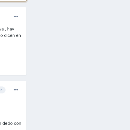
va , hay
mo dicen en
or
un dedo con