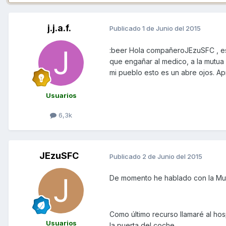
j.j.a.f.
Publicado
1 de Junio del 2015
:beer Hola compañeroJEzuSFC , est
que engañar al medico, a la mutua
mi pueblo esto es un abre ojos. Ap
Usuarios
6,3k
JEzuSFC
Publicado
2 de Junio del 2015
De momento he hablado con la Mutu
Como último recurso llamaré al hos
Usuarios
la puerta del coche.