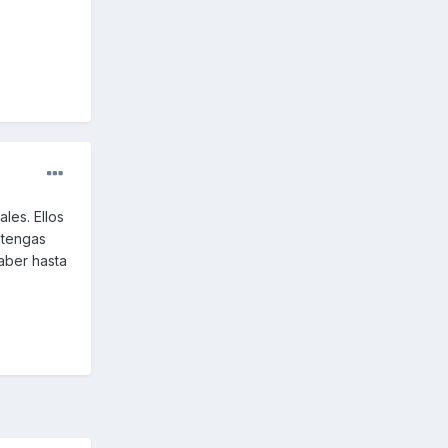
les. Ellos
 tengas
saber hasta