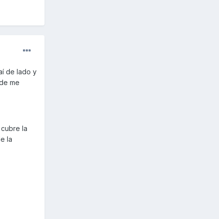
aí de lado y
nde me
 cubre la
e la