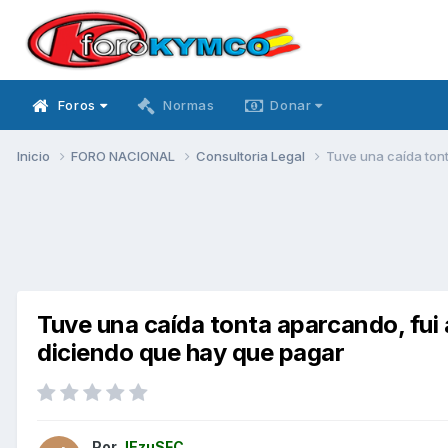
Foros
Normas
Donar
Inicio
FORO NACIONAL
Consultoria Legal
Tuve una caída tont
Tuve una caída tonta aparcando, fui a
diciendo que hay que pagar
Por
JEzuSFC