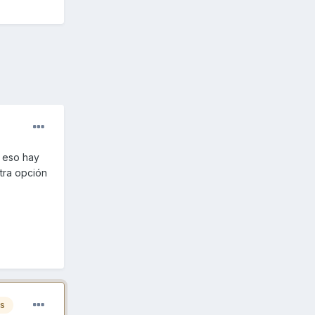
r eso hay
tra opción
es