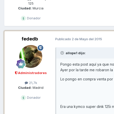
125
Ciudad:
Murcia
Donador
fededb
Publicado
2 de Mayo del 2015
allope1 dijo:
Pongo esta post aquí ya que n
Ayer por la tarde me robaron la
Administradores
Lo pongo en compra venta por si
21,7k
Ciudad:
Madrid
Donador
Era una kymco super dink 125i 