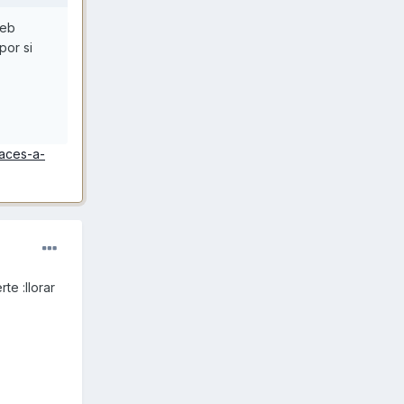
web
por si
laces-a-
e :llorar