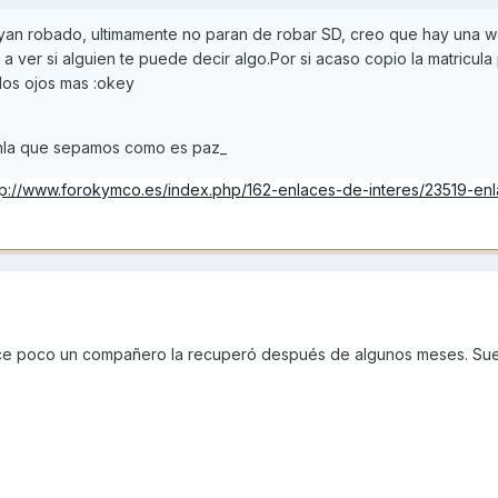
ayan robado, ultimamente no paran de robar SD, creo que hay una 
 ver si alguien te puede decir algo.Por si acaso copio la matricula 
dos ojos mas :okey
ponla que sepamos como es paz_
tp://www.forokymco.es/index.php/162-enlaces-de-interes/23519-en
e poco un compañero la recuperó después de algunos meses. Suert