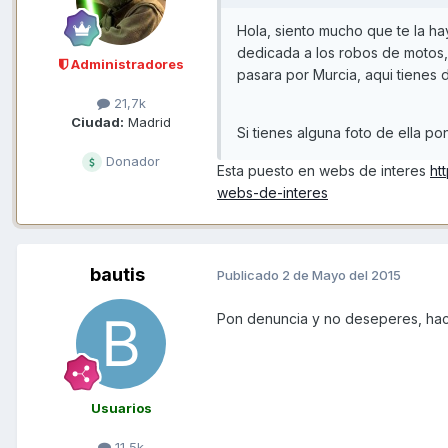
Hola, siento mucho que te la h
dedicada a los robos de motos, a
Administradores
pasara por Murcia, aqui tienes 
21,7k
Ciudad:
Madrid
Si tienes alguna foto de ella 
Donador
Esta puesto en webs de interes
ht
webs-de-interes
bautis
Publicado
2 de Mayo del 2015
Pon denuncia y no deseperes, hac
Usuarios
11,5k