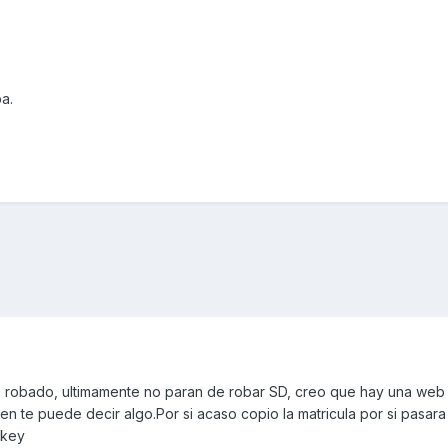
a.
an robado, ultimamente no paran de robar SD, creo que hay una we
ien te puede decir algo.Por si acaso copio la matricula por si pasara
okey