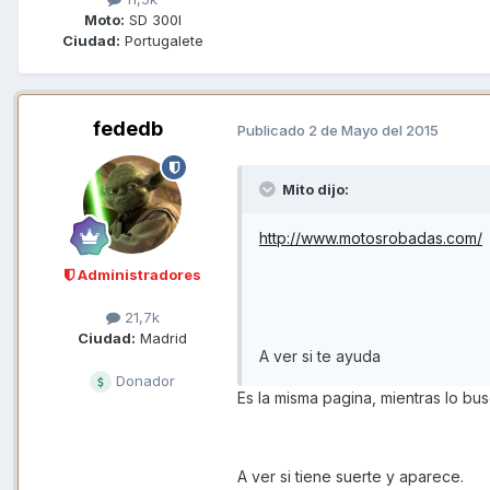
Moto:
SD 300I
Ciudad:
Portugalete
fededb
Publicado
2 de Mayo del 2015
Mito dijo:
http://www.motosrobadas.com/
Administradores
21,7k
Ciudad:
Madrid
A ver si te ayuda
Donador
Es la misma pagina, mientras lo b
A ver si tiene suerte y aparece.