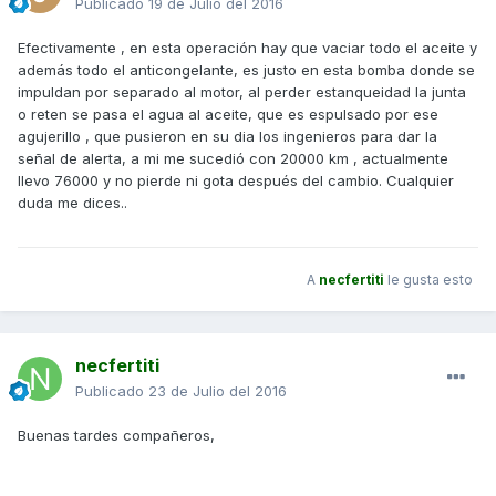
Publicado
19 de Julio del 2016
Efectivamente , en esta operación hay que vaciar todo el aceite y
además todo el anticongelante, es justo en esta bomba donde se
impuldan por separado al motor, al perder estanqueidad la junta
o reten se pasa el agua al aceite, que es espulsado por ese
agujerillo , que pusieron en su dia los ingenieros para dar la
señal de alerta, a mi me sucedió con 20000 km , actualmente
llevo 76000 y no pierde ni gota después del cambio. Cualquier
duda me dices..
A
necfertiti
le gusta esto
necfertiti
Publicado
23 de Julio del 2016
Buenas tardes compañeros,