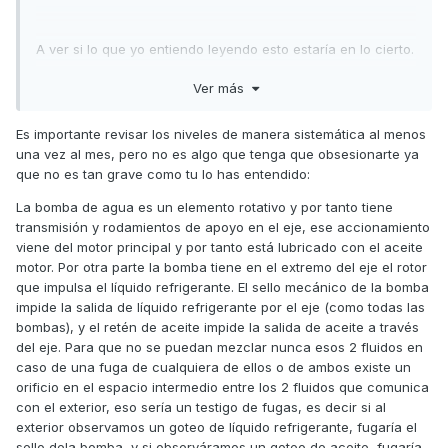
A ver si lo que yo entiendo leyendo esto estaría en lo cierto.
Ver más
Dos retenes:
Es importante revisar los niveles de manera sistemática al menos
Uno el de la bomba.
una vez al mes, pero no es algo que tenga que obsesionarte ya
que no es tan grave como tu lo has entendido:
síntoma: perdida de liquido refrigerante por el orificio
citado, con la cual bajada de liquido, si no se vigila
La bomba de agua es un elemento rotativo y por tanto tiene
periódicamente el nivel , puedes quedar sin liquido
transmisión y rodamientos de apoyo en el eje, ese accionamiento
refrigerante y todos sabemos las posibles causas.
viene del motor principal y por tanto está lubricado con el aceite
motor. Por otra parte la bomba tiene en el extremo del eje el rotor
El otro reten:
que impulsa el líquido refrigerante. El sello mecánico de la bomba
impide la salida de líquido refrigerante por el eje (como todas las
Este seria el mas peligroso, síntoma mezcla de aceite y
bombas), y el retén de aceite impide la salida de aceite a través
liquido refrigerante, solo tendríamos bajada de nivel del
del eje. Para que no se puedan mezclar nunca esos 2 fluidos en
liquido refrigerante pero no de aceite, pero si
caso de una fuga de cualquiera de ellos o de ambos existe un
observaríamos que el aceite cogería el tipico color
orificio en el espacio intermedio entre los 2 fluidos que comunica
mayonesa que coge cuando se mezcla aceite con el
con el exterior, eso sería un testigo de fugas, es decir si al
liquido refrigerante.
exterior observamos un goteo de líquido refrigerante, fugaría el
Con lo cual lo importante es revisar periódicamente ambos
sello dela bomba, y si observáramos un goteo de aceite, fugaría