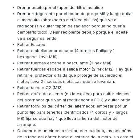
Drenar aceite por el tapón del filtro metálico
Drenar refrigerante por el botón de purga M8 y luego quitar
el manguito (abrazadera metálica phillips) que va al
radiador (sin quitar tapón de radiador porque no quería
cambiarlo todo). Dejar recipiente debajo porque el aceite
va a seguir saliendo.
Retirar Escape
Retirar embellecedor escape (4 tornillos Philips y 1
hexagonal llave M10)
Retirar tuercas escape a basculante (3 hex M14)
Retirar tuercas escape a salida motor (2 hex M12). Hay que
retirar el protector o falda que protege de suciedad el
motor, lleva 2 muescas metálicas que se levantan.
Retirar sensor O2 (M12)
Retirar cofre de asiento (no lo explico) para quitar clemas
del alternador que van al rectificador y ECU) y quitar brida
Retirar tornillos del cárter del alternador, empezar por un
punto fijo para tenerlos identificados (4 cortos y 7 largos
M8) fijarse que hay 1 que lleva la tierra del motor de
arranque.
Golpear con un cincel o similar, con cuidado, las pestañas
de la tapa del cárter hacia el exterior de la moto, sin esto el