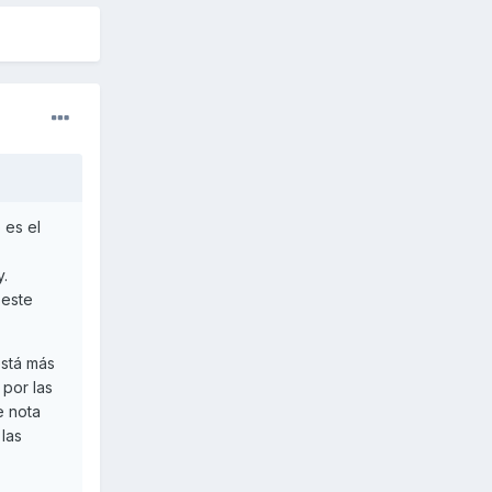
 es el
y.
 este
está más
 por las
e nota
las