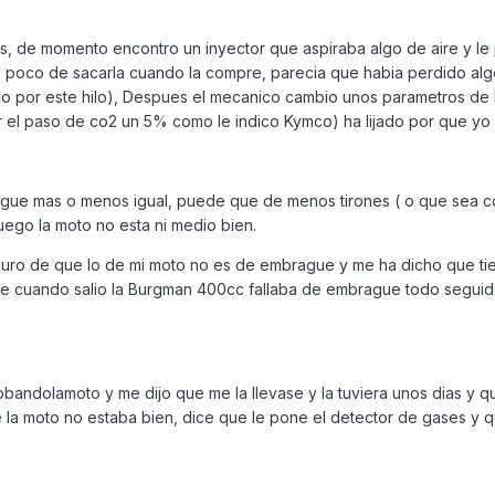
, de momento encontro un inyector que aspiraba algo de aire y le
al poco de sacarla cuando la compre, parecia que habia perdido al
cho por este hilo), Despues el mecanico cambio unos parametros de 
r el paso de co2 un 5% como le indico Kymco) ha lijado por que yo 
igue mas o menos igual, puede que de menos tirones ( o que sea c
uego la moto no esta ni medio bien.
eguro de que lo de mi moto no es de embrague y me ha dicho que t
e cuando salio la Burgman 400cc fallaba de embrague todo seguid
bandolamoto y me dijo que me la llevase y la tuviera unos dias y q
e la moto no estaba bien, dice que le pone el detector de gases y 