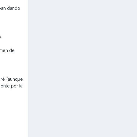
ban dando
s
umen de
taré (aunque
ente por la