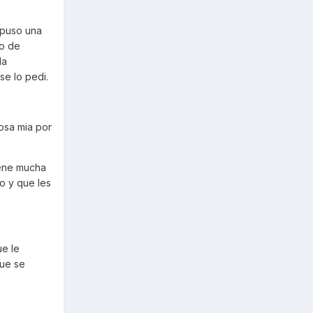
 puso una
go de
la
se lo pedi.
osa mia por
iene mucha
o y que les
ue le
que se