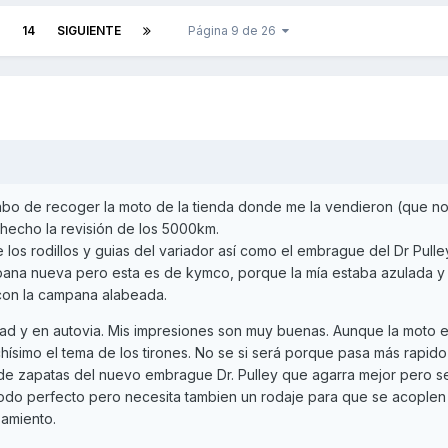
14
SIGUIENTE
Página 9 de 26
bo de recoger la moto de la tienda donde me la vendieron (que no
 hecho la revisión de los 5000km.
os rodillos y guias del variador así como el embrague del Dr Pulle
ana nueva pero esta es de kymco, porque la mía estaba azulada y
on la campana alabeada.
d y en autovia. Mis impresiones son muy buenas. Aunque la moto 
ísimo el tema de los tirones. No se si será porque pasa más rapido
e zapatas del nuevo embrague Dr. Pulley que agarra mejor pero s
todo perfecto pero necesita tambien un rodaje para que se acoplen 
zamiento.