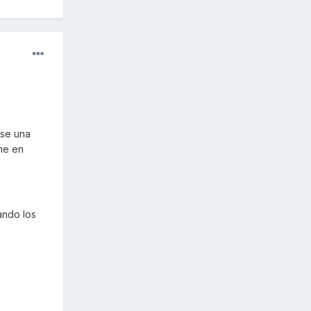
ese una
me en
ando los