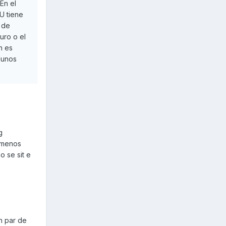
En el
U tiene
 de
uro o el
n es
 unos
g
y menos
o se sit e
n par de