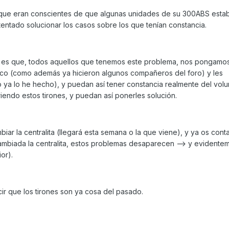
ue eran conscientes de que algunas unidades de su 300ABS esta
entado solucionar los casos sobre los que tenían constancia.
r es que, todos aquellos que tenemos este problema, nos pongamo
co (como además ya hicieron algunos compañeros del foro) y les
ya lo he hecho), y puedan así tener constancia realmente del vol
endo estos tirones, y puedan así ponerles solución.
iar la centralita (llegará esta semana o la que viene), y ya os con
biada la centralita, estos problemas desaparecen --> y evidentem
or).
ir que los tirones son ya cosa del pasado.