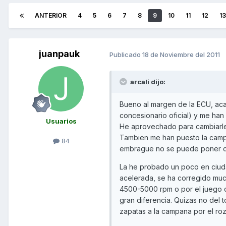
ANTERIOR
4
5
6
7
8
9
10
11
12
13
juanpauk
Publicado
18 de Noviembre del 2011
arcali dijo:
Bueno al margen de la ECU, aca
concesionario oficial) y me han
Usuarios
He aprovechado para cambiarle l
Tambien me han puesto la camp
84
embrague no se puede poner c
La he probado un poco en ciuda
acelerada, se ha corregido much
4500-5000 rpm o por el juego d
gran diferencia. Quizas no del 
zapatas a la campana por el ro