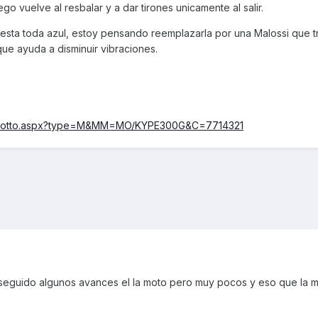
o vuelve al resbalar y a dar tirones unicamente al salir.
sta toda azul, estoy pensando reemplazarla por una Malossi que tr
que ayuda a disminuir vibraciones.
Prodotto.aspx?type=M&MM=MO/KYPE300G&C=7714321
seguido algunos avances el la moto pero muy pocos y eso que la 