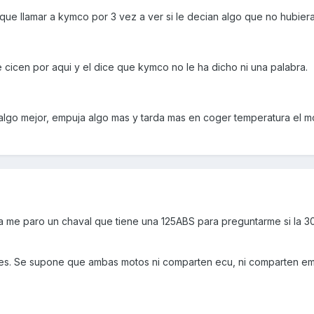
 que llamar a kymco por 3 vez a ver si le decian algo que no hubier
e cicen por aqui y el dice que kymco no le ha dicho ni una palabra.
lgo mejor, empuja algo mas y tarda mas en coger temperatura el mo
ia me paro un chaval que tiene una 125ABS para preguntarme si la 3
ones. Se supone que ambas motos ni comparten ecu, ni comparten e