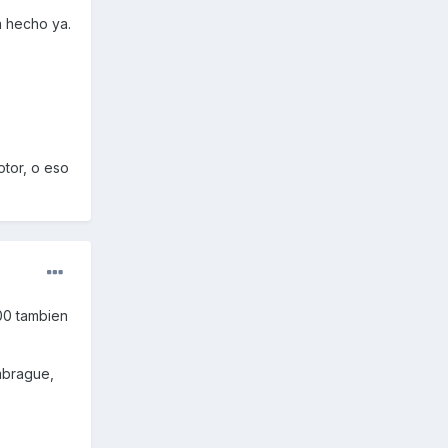
a hecho ya.
tor, o eso
00 tambien
mbrague,