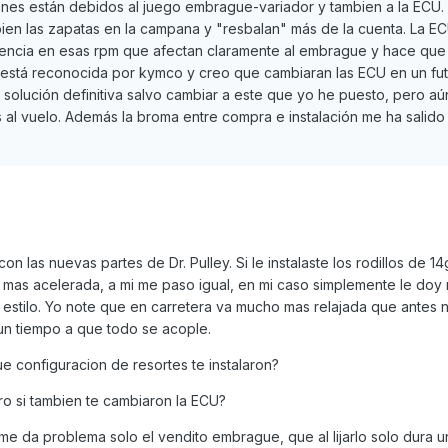
rones están debidos al juego embrague-variador y tambien a la ECU. 
ien las zapatas en la campana y "resbalan" más de la cuenta. La EC
encia en esas rpm que afectan claramente al embrague y hace que
a está reconocida por kymco y creo que cambiaran las ECU en un fut
solución definitiva salvo cambiar a este que yo he puesto, pero aú
 al vuelo. Además la broma entre compra e instalación me ha salido
 las nuevas partes de Dr. Pulley. Si le instalaste los rodillos de 14
to mas acelerada, a mi me paso igual, en mi caso simplemente le do
u estilo. Yo note que en carretera va mucho mas relajada que antes n
 un tiempo a que todo se acople.
e configuracion de resortes te instalaron?
ro si tambien te cambiaron la ECU?
e da problema solo el vendito embrague, que al lijarlo solo dura u