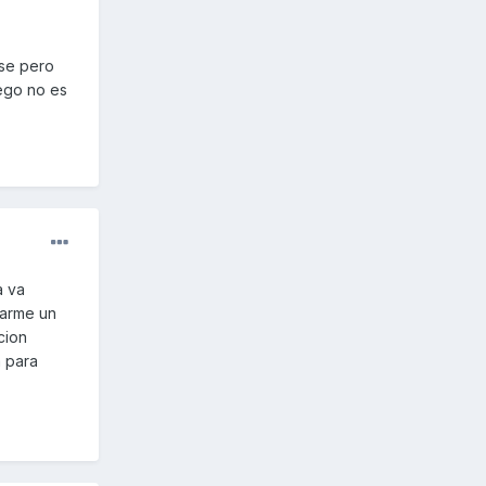
ose pero
uego no es
a va
darme un
cion
a para