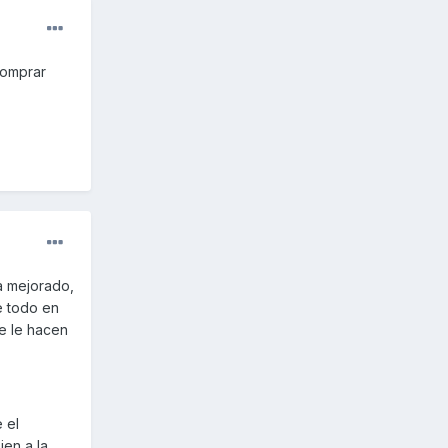
comprar
a mejorado,
 todo en
ue le hacen
 el
ien a la