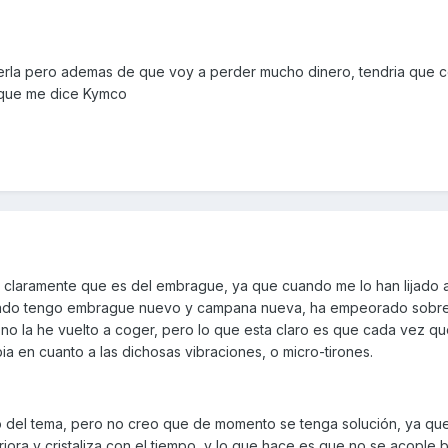
rla pero ademas de que voy a perder mucho dinero, tendria que 
r que me dice Kymco
r claramente que es del embrague, ya que cuando me lo han lijado 
sado tengo embrague nuevo y campana nueva, ha empeorado sobre
 no la he vuelto a coger, pero lo que esta claro es que cada vez q
a en cuanto a las dichosas vibraciones, o micro-tirones.
 del tema, pero no creo que de momento se tenga solución, ya que
ora y cristaliza con el tiempo, y lo que hace es que no se acople b