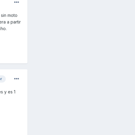
 sin moto
ra a partir
cho.
or
s y es 1