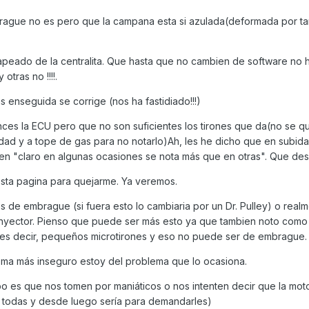
rague no es pero que la campana esta si azulada(deformada por ta
peado de la centralita. Que hasta que no cambien de software no 
tras no !!!!.
 enseguida se corrige (nos ha fastidiado!!!)
es la ECU pero que no son suficientes los tirones que da(no se q
d y a tope de gas para no notarlo)Ah, les he dicho que en subidas 
en "claro en algunas ocasiones se nota más que en otras". Que desc
esta pagina para quejarme. Ya veremos.
s de embrague (si fuera esto lo cambiaria por un Dr. Pulley) o realm
o inyector. Pienso que puede ser más esto ya que tambien noto como
 es decir, pequeños microtirones y eso no puede ser de embrague.
ema más inseguro estoy del problema que lo ocasiona.
o es que nos tomen por maniáticos o nos intenten decir que la moto
 todas y desde luego sería para demandarles)