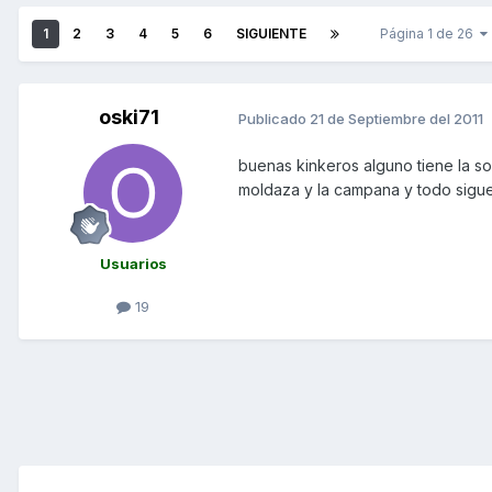
1
2
3
4
5
6
SIGUIENTE
Página 1 de 26
oski71
Publicado
21 de Septiembre del 2011
buenas kinkeros alguno tiene la so
moldaza y la campana y todo sigue
Usuarios
19