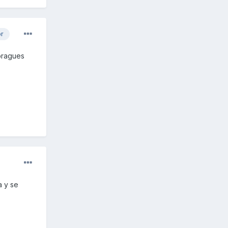
or
mbragues
 y se