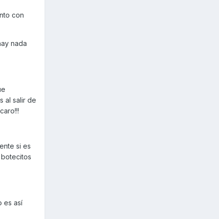
nto con
hay nada
ue
al salir de
aro!!!
ente si es
 botecitos
 es así