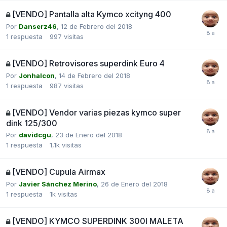
[VENDO] Pantalla alta Kymco xcityng 400
Por
Danserz46
,
12 de Febrero del 2018
1
respuesta
997
visitas
[VENDO] Retrovisores superdink Euro 4
Por
Jonhalcon
,
14 de Febrero del 2018
1
respuesta
987
visitas
[VENDO] Vendor varias piezas kymco super
dink 125/300
Por
davidcgu
,
23 de Enero del 2018
1
respuesta
1,1k
visitas
[VENDO] Cupula Airmax
Por
Javier Sánchez Merino
,
26 de Enero del 2018
1
respuesta
1k
visitas
[VENDO] KYMCO SUPERDINK 300I MALETA