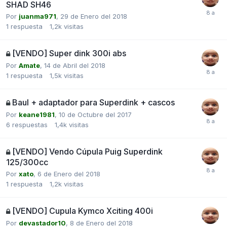
SHAD SH46
Por
juanma971
,
29 de Enero del 2018
1
respuesta
1,2k
visitas
[VENDO] Super dink 300i abs
Por
Amate
,
14 de Abril del 2018
1
respuesta
1,5k
visitas
Baul + adaptador para Superdink + cascos
Por
keane1981
,
10 de Octubre del 2017
6
respuestas
1,4k
visitas
[VENDO] Vendo Cúpula Puig Superdink
125/300cc
Por
xato
,
6 de Enero del 2018
1
respuesta
1,2k
visitas
[VENDO] Cupula Kymco Xciting 400i
Por
devastador10
,
8 de Enero del 2018