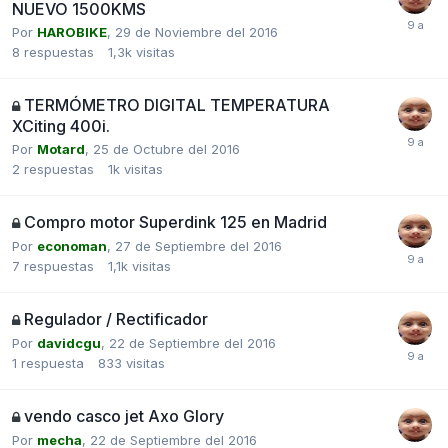
NUEVO 1500KMS
Por
HAROBIKE
,
29 de Noviembre del 2016
8
respuestas
1,3k
visitas
TERMÓMETRO DIGITAL TEMPERATURA
XCiting 400i.
Por
Motard
,
25 de Octubre del 2016
2
respuestas
1k
visitas
Compro motor Superdink 125 en Madrid
Por
economan
,
27 de Septiembre del 2016
7
respuestas
1,1k
visitas
Regulador / Rectificador
Por
davidcgu
,
22 de Septiembre del 2016
1
respuesta
833
visitas
vendo casco jet Axo Glory
Por
mecha
,
22 de Septiembre del 2016