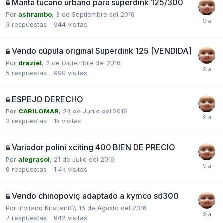
Manta tucano urbano para superdink 125/300
Por
ashrambo
,
3 de Septiembre del 2016
3
respuestas
944
visitas
Vendo cúpula original Superdink 125 [VENDIDA]
Por
draziel
,
2 de Diciembre del 2016
5
respuestas
990
visitas
ESPEJO DERECHO
Por
CARILOMAR
,
24 de Junio del 2016
3
respuestas
1k
visitas
Variador polini xciting 400 BIEN DE PRECIO
Por
alegrasol
,
21 de Julio del 2016
8
respuestas
1,4k
visitas
Vendo chinopoviç adaptado a kymco sd300
Por Invitado Kristian87,
16 de Agosto del 2016
7
respuestas
942
visitas