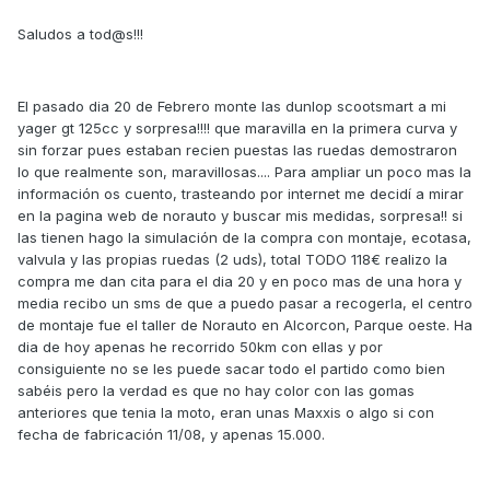
Saludos a tod@s!!!
El pasado dia 20 de Febrero monte las dunlop scootsmart a mi
yager gt 125cc y sorpresa!!!! que maravilla en la primera curva y
sin forzar pues estaban recien puestas las ruedas demostraron
lo que realmente son, maravillosas.... Para ampliar un poco mas la
información os cuento, trasteando por internet me decidí a mirar
en la pagina web de norauto y buscar mis medidas, sorpresa!! si
las tienen hago la simulación de la compra con montaje, ecotasa,
valvula y las propias ruedas (2 uds), total TODO 118€ realizo la
compra me dan cita para el dia 20 y en poco mas de una hora y
media recibo un sms de que a puedo pasar a recogerla, el centro
de montaje fue el taller de Norauto en Alcorcon, Parque oeste. Ha
dia de hoy apenas he recorrido 50km con ellas y por
consiguiente no se les puede sacar todo el partido como bien
sabéis pero la verdad es que no hay color con las gomas
anteriores que tenia la moto, eran unas Maxxis o algo si con
fecha de fabricación 11/08, y apenas 15.000.