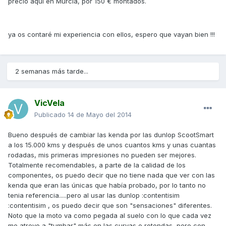
precio aqui en Murcia, por 150 € montados.
ya os contaré mi experiencia con ellos, espero que vayan bien !!!
2 semanas más tarde...
VicVela
Publicado
14 de Mayo del 2014
Bueno después de cambiar las kenda por las dunlop ScootSmart
a los 15.000 kms y después de unos cuantos kms y unas cuantas
rodadas, mis primeras impresiones no pueden ser mejores.
Totalmente recomendables, a parte de la calidad de los
componentes, os puedo decir que no tiene nada que ver con las
kenda que eran las únicas que había probado, por lo tanto no
tenia referencia.....pero al usar las dunlop :contentisim
:contentisim , os puedo decir que son "sensaciones" diferentes.
Noto que la moto va como pegada al suelo con lo que cada vez
me atrevo a "tumbar" más en las curvas o rotondas, pero con