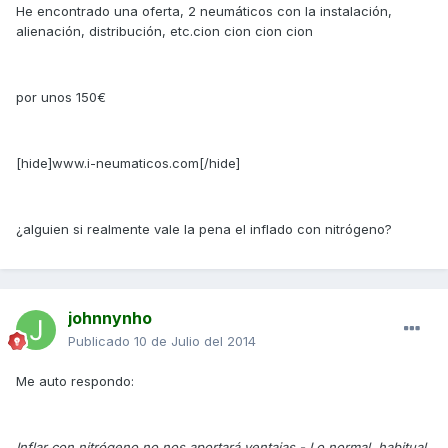
He encontrado una oferta, 2 neumáticos con la instalación,
alienación, distribución, etc.cion cion cion cion
por unos 150€
[hide]www.i-neumaticos.com[/hide]
¿alguien si realmente vale la pena el inflado con nitrógeno?
johnnynho
Publicado
10 de Julio del 2014
Me auto respondo:
Inflar con nitrógeno no nos aportará ventajas.- Lo normal, habitual