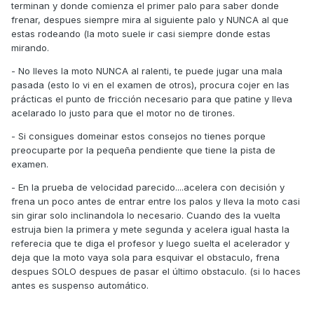
terminan y donde comienza el primer palo para saber donde
frenar, despues siempre mira al siguiente palo y NUNCA al que
estas rodeando (la moto suele ir casi siempre donde estas
mirando.
- No lleves la moto NUNCA al ralenti, te puede jugar una mala
pasada (esto lo vi en el examen de otros), procura cojer en las
prácticas el punto de fricción necesario para que patine y lleva
acelarado lo justo para que el motor no de tirones.
- Si consigues domeinar estos consejos no tienes porque
preocuparte por la pequeña pendiente que tiene la pista de
examen.
- En la prueba de velocidad parecido....acelera con decisión y
frena un poco antes de entrar entre los palos y lleva la moto casi
sin girar solo inclinandola lo necesario. Cuando des la vuelta
estruja bien la primera y mete segunda y acelera igual hasta la
referecia que te diga el profesor y luego suelta el acelerador y
deja que la moto vaya sola para esquivar el obstaculo, frena
despues SOLO despues de pasar el último obstaculo. (si lo haces
antes es suspenso automático.