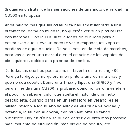
Si quieres disfrutar de las sensaciones de una moto de verdad, la
CB500 es tu opción.
Anda mucho mas que las otras. Si te has acostumbrado a una
automática, como es mi caso, no querrás ver ni en pintura una
con marchas. Con la CB500 te quedas sin el hueco para el
casco. Con que llueva un poco te vas a empapar, los zapatos
perdidos de agua o sucios. No se si has tenido moto de marchas,
pero vas a tener una marquita en el empeine de los zapatos del
pie izquierdo, debido a la palanca de cambio.
De todas las que has puesto ahí, mi favorita es la xciting 400.
Pero ya te digo, yo no quiero ni en pintura una con marchas y
que no sea scooter. Dame una Tmax y flipo, una GP800 y flipo,
pero si me das una CB900 la probare, como no, pero la venderé
al poco. Tu sabes el calor que suelta el motor de una moto
descubierta, cuando paras en un semáforo en verano, es el
mismo infierno. Pero bueno yo estoy de vuelta de velocidad y
potencia, igual con el coche, con mi Seat Ibiza 1.6 tengo
suficiente. Hoy en día no se puede correr y cuanta mas potencia,
mas impuesto de circulación, mas precio de seguro, etc..