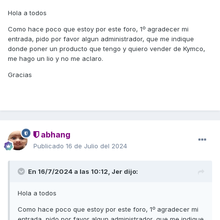
cupón específico asignado al foro. Es decir, el
Hola a todos
descuento irá aumentando paulatinamente en
Como hace poco que estoy por este foro, 1º agradecer mi
relación al número de cupones canjeados.
entrada, pido por favor algun administrador, que me indique
donde poner un producto que tengo y quiero vender de Kymco,
Podrán realizarse descuentos especiales para compras
me hago un lio y no me aclaro.
conjuntas, con opción de envío colectivo
Gracias
o individual en condiciones ventajosas
El código que hay que introducir es KYMCO, todo en
mayusculas y las letras sin separaciones.
abhang
Publicado
16 de Julio del 2024
En 16/7/2024 a las 10:12,
Jer
dijo:
Para cualquier duda o aclaración pueden ponerse en
contacto con nuestro servicio de
Hola a todos
Atención al cliente en los teléfonos 956461024 y
639166204 o bien en el e-mail
Como hace poco que estoy por este foro, 1º agradecer mi
entrada, pido por favor algun administrador, que me indique