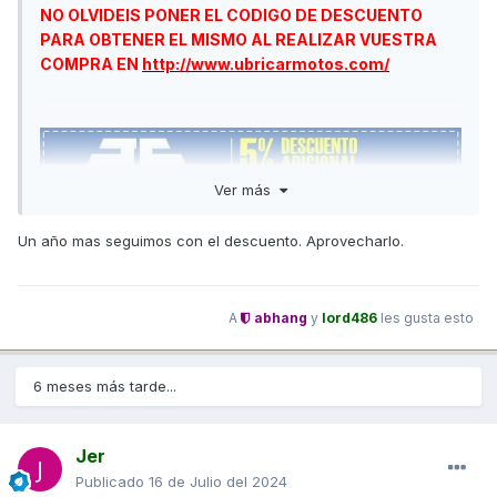
NO OLVIDEIS PONER EL CODIGO DE DESCUENTO
PARA OBTENER EL MISMO AL REALIZAR VUESTRA
COMPRA EN
http://www.ubricarmotos.com/
Ver más
Un año mas seguimos con el descuento. Aprovecharlo.
A
abhang
y
lord486
les gusta esto
Inicialmente aplicaremos un descuento exclusivo
adicional del 5% en todos los
6 meses más tarde...
productos de nuestra tienda www.ubricarmotos.com
(excepto artículos en Outlet). Un
porcentaje que revisaremos al alza en función de la
Jer
utilización que se realice del código de
Publicado
16 de Julio del 2024