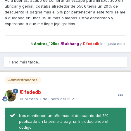
Hola buenas, acabo de comprar un escape para mi kxct 300 en
ubricar y genial, costaba alrededor de 550€ tenia un 20% de
descuento la pagina mas el 5% por pertenecer a este foro se me
a quedado en unos 390€ mas o menos. Estoy encantado y
esperando a que me llege jeje.gracias
A
Andres_125cc
,
abhang
y
fededb
les gusta esto
1 año más tarde...
Administradores
fededb
Publicado
7 de Enero del 2021
Nos mantienen un año mas el descuento del 5%
publicado en la primera pagina. Introduciendo el
código.